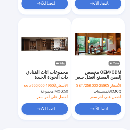
للحريق
شقق استوديو
ﺎﺘﺼﻟ ﺍﻶﻧ
ﺎﺘﺼﻟ ﺍﻶﻧ
OEM/ODM مخصص
مجموعات أثاث الفنادق
الصين المصنع أفضل سعر
ذات الجودة الجيدة
أثاث الخشب الصلب
المصممة حسب الطلب
الأسعار:
$2580-258,000/SET
الأسعار:
$1950-950,000/set
مجموعة من المجموعات
من المصنع الصيني مع
MOQ:
الخمسينيات
50 مجموعة
MOQ:
للشقق مشروع الفندق
إطار من الخشب الصلب
لشقق السكن
أحصل على آخر سعر
أحصل على آخر سعر
ﺎﺘﺼﻟ ﺍﻶﻧ
ﺎﺘﺼﻟ ﺍﻶﻧ