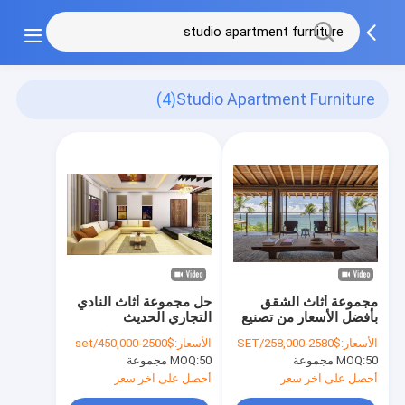
(4)
Studio Apartment Furniture
مجموعة أثاث الشقق
حل مجموعة أثاث النادي
بأفضل الأسعار من تصنيع
التجاري الحديث
الصين، غرفة المعيشة
المخصص من الشركة
الأسعار:
$2580-258,000/SET
الأسعار:
$2500-450,000/set
OEM/ODM خيارات
المصنعة للمعدات
50 مجموعة
MOQ:
50 مجموعة
MOQ:
شخصية مخصصة أثاث
الأصلية/الشركة المصنعة
الشقق ألياف البوليستر
للتصميم الأصلي، إطار من
أحصل على آخر سعر
أحصل على آخر سعر
أثاث الشقق المقاوم
الخشب الصلب، أثاث