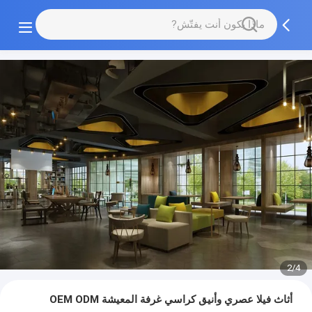
2/4
أثاث فيلا عصري وأنيق كراسي غرفة المعيشة OEM ODM