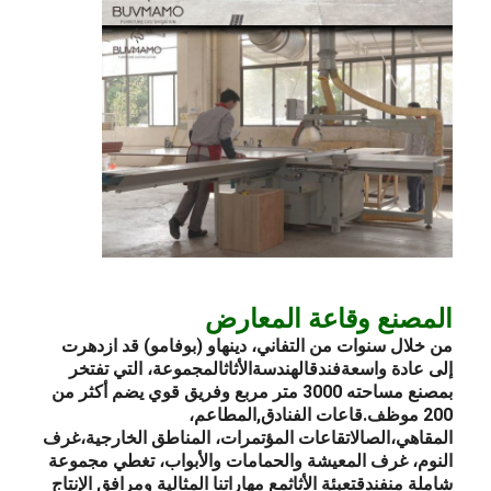
المصنع وقاعة المعارض
من خلال سنوات من التفاني، دينهاو (بوفامو) قد ازدهرت
إلى عادة واسعة
فندق
الهندسة
الأثاث
المجموعة، التي تفتخر
بمصنع مساحته 3000 متر مربع وفريق قوي يضم أكثر من
200 موظف.
قاعات الفنادق
,
المطاعم
،
المقاهي،
الصالات
قاعات المؤتمرات، المناطق الخارجية،
غرف
النوم
، غرف المعيشة والحمامات والأبواب، تغطي مجموعة
شاملة من
فندق
تعبئة الأثاث
مع مهاراتنا المثالية ومرافق الإنتاج