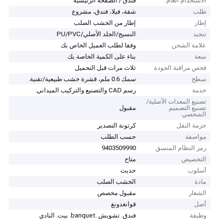
الاستخدام العام
فندق / الصفحة الرئيسية
طلب
شقة، فيلا، فندق، مشروع
إطار
إطار من الخشب الصلب
تنجيد
النسيج/الجلد الأصلي/PU/PVC
علامة الشحن
وفقا لطلب العميل الخاص بك
سعة
بناء على الكمية الخاصة بك
فحص مراقبة الجودة
ثلاث مرات قبل التحميل
سطح
سمك 0.6 ملم، قشرة خشب طبيعية/تقنية.
خدمة
رسم CAD والتصنيع والتركيب الميداني.
تصنيع المعدات الأصلية/
تصنيع التصميم
مقبول
الشخصي
حزمة النقل
كرتونة التصدير
مواصفة
حسب الطلب
رمز النظام المنسق
9403509990
التخصيص
متاح
أسلوب
حديث
مادة
الخشب الصلب
الشعار
مقبول مخصص
أصل
قوانغدونغ
وظيفة
فندق. تشويش .banquet. بيت. النادي