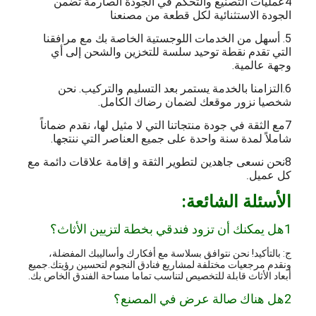
4عمليات التصنيع والتحكم في الجودة الصارمة تضمن
الجودة الاستثنائية لكل قطعة من مصنعنا
5. أسهل من الخدمات اللوجستية الخاصة بك مع مرافقنا
التي تقدم نقطة توحيد سلسة للتخزين والشحن إلى أي
وجهة عالمية.
6.التزامنا بالخدمة يستمر بعد التسليم والتركيب. نحن
شخصيا نزور موقعك لضمان رضاك الكامل.
7مع الثقة في جودة منتجاتنا التي لا مثيل لها، نقدم ضماناً
شاملاً لمدة سنة واحدة على جميع العناصر التي ننتجها.
8نحن نسعى جاهدين لتطوير الثقة و إقامة علاقات دائمة مع
كل عميل
.
الأسئلة الشائعة:
1هل يمكنك أن تزود فندقي بخطة لتزيين الأثاث؟
ج: بالتأكيد! نحن نتوافق بسلاسة مع أفكارك وأساليبك المفضلة،
ونقدم مرجعيات مختلفة لمشاريع فنادق النجوم لتحسين رؤيتك.جميع
أبعاد الأثاث قابلة للتخصيص لتناسب تماما مساحة الفندق الخاص بك.
2هل هناك صالة عرض في المصنع؟