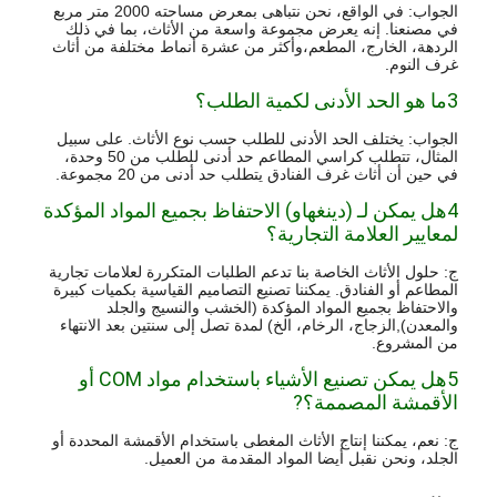
الجواب: في الواقع، نحن نتباهى بمعرض مساحته 2000 متر مربع
في مصنعنا. إنه يعرض مجموعة واسعة من الأثاث، بما في ذلك
الردهة، الخارج، المطعم،وأكثر من عشرة أنماط مختلفة من أثاث
غرف النوم.
3ما هو الحد الأدنى لكمية الطلب؟
الجواب: يختلف الحد الأدنى للطلب حسب نوع الأثاث. على سبيل
المثال، تتطلب كراسي المطاعم حد أدنى للطلب من 50 وحدة،
في حين أن أثاث غرف الفنادق يتطلب حد أدنى من 20 مجموعة.
4هل يمكن لـ (دينغهاو) الاحتفاظ بجميع المواد المؤكدة
لمعايير العلامة التجارية؟
ج: حلول الأثاث الخاصة بنا تدعم الطلبات المتكررة لعلامات تجارية
المطاعم أو الفنادق. يمكننا تصنيع التصاميم القياسية بكميات كبيرة
والاحتفاظ بجميع المواد المؤكدة (الخشب والنسيج والجلد
والمعدن),الزجاج، الرخام، الخ) لمدة تصل إلى سنتين بعد الانتهاء
من المشروع.
5هل يمكن تصنيع الأشياء باستخدام مواد COM أو
الأقمشة المصممة؟
?
ج: نعم، يمكننا إنتاج الأثاث المغطى باستخدام الأقمشة المحددة أو
الجلد، ونحن نقبل أيضا المواد المقدمة من العميل.