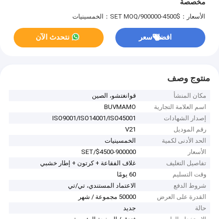
مخصصة
الأسعار：$4500-900000/SET
MOQ：الخمسينيات
افضل سعر
نتحدث الآن
منتوج وصف
مكان المنشأ
قوانغتشو، الصين
اسم العلامة التجارية
BUVMAMO
إصدار الشهادات
ISO9001/ISO14001/ISO45001
رقم الموديل
V21
الحد الأدنى لكمية
الخمسينيات
الأسعار
$4500-900000/SET
تفاصيل التغليف
غلاف الفقاعة + كرتون + إطار خشبي
وقت التسليم
60 يومًا
شروط الدفع
الاعتماد المستندي، تي/تي
القدرة على العرض
50000 مجموعة / شهر
حالة
جديد