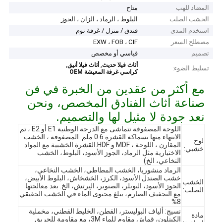
المضاد للهب
متاح
الخشب الصلب
البلوط ، الرماد ، الزان ، الجوز
استخدم المدى
فندق / منزل / غرفة نوم
مصطلح السعر
EXW ، FOB ، CIF
تصميم
قياسي أو مخصص
,
,
أثاث فيلا حديث
أثاث فيلا أنيق
تسليط الضوء:
كراسي غرفة المعيشة OEM
مع أكثر من عقدين من الخبرة في فن
صناعة أثاث الفنادق المخصص، ونحن
نعد جودة لا مثيل لها والتصميم.
اللوحة المصفوفة تتماشى مع الدرجة الوطنية E1 أو E2 ، تم
الانتهاء منها بسماكة القشرة 0.6 ملم. المصفوفة ، الخشب
لوح
المقارن ، اللوحة ، MDF و HDF.القشرة الخشبية مع المواد
خشبي:
الاختيارية مثل الرماد، الجوز الأسود، البلوط، الخشب
النخاعي، الخ)
الرماد منشوريا، الخشب المطاطي، الخشب النخاعي،
خشب الصندل الأسود، الكرز، الخشخاش، البلوط الأبيض،
الخشب
الجوز الأسود، البوبلر، الصنوبر، البِرتش، الخ. بعد معالجتها
الصلب:
مع التجفيف الصارم، يبلغ محتوى الماء في الخشب الحقيقي
8%
نسيج: ألياف البوليستر، القطن، الخليط القطني، مخملية
مادة
الكينلون، قماش مقاوم للماء 3M، مع مقاومة للحريق