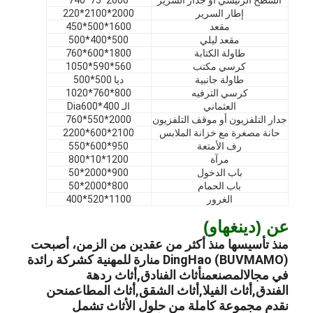
عرض VR
إطار السرير
2000*2100*220
مقعد
1600*500*450
مقعد ليلي
500*400*500
حولنا
طاولة الكتابة
1800*600*760
كرسي مكتب
560*590*1050
جولة في المصنع
طاولة جانبية
ديا 500*500
كرسي الترفيه
800*760*1020
مراقبة الجودة
العثماني
الـ Dia600*400
جدار التلفزيون أو موقف التلفزيون
2000*550*760
حانة مصغرة مع خزانة الملابس
2100*600*2200
اتصل بنا
رف الأمتعة
950*600*550
مرآة
1200*10*800
أخبار
باب الدخول
900*2000*50
باب الحمام
800*2000*50
القضايا
الغرور
1100*520*400
عن (دينغهاو)
الأسئلة الشائعة
منذ تأسيسها منذ أكثر من عقدين من الزمن، أصبحت
DingHao (BUVMAMO) منارة للمهنية كشركة رائدة
نتحدث الآن
في مجال
المصنع
من
أثاث الفنادق
,
أثاث ردهة
الفندق
,
أثاث الفيلا
,
أثاث الشقق
,
أثاث المطاعم
نحن
نقدم مجموعة كاملة من حلول الأثاث تشمل