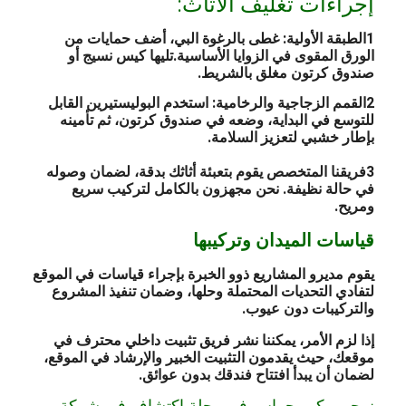
إجراءات تغليف الأثاث:
1الطبقة الأولية: غطى بالرغوة البي، أضف حمايات من
الورق المقوى في الزوايا الأساسية.تليها كيس نسيج أو
صندوق كرتون مغلق بالشريط.
2القمم الزجاجية والرخامية: استخدم البوليستيرين القابل
للتوسع في البداية، وضعه في صندوق كرتون، ثم تأمينه
بإطار خشبي لتعزيز السلامة.
3فريقنا المتخصص يقوم بتعبئة أثاثك بدقة، لضمان وصوله
في حالة نظيفة. نحن مجهزون بالكامل لتركيب سريع
ومريح.
قياسات الميدان وتركيبها
يقوم مديرو المشاريع ذوو الخبرة بإجراء قياسات في الموقع
لتفادي التحديات المحتملة وحلها، وضمان تنفيذ المشروع
والتركيبات دون عيوب.
إذا لزم الأمر، يمكننا نشر فريق تثبيت داخلي محترف في
موقعك، حيث يقدمون التثبيت الخبير والإرشاد في الموقع،
لضمان أن يبدأ افتتاح فندقك بدون عوائق.