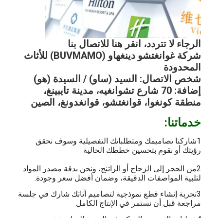
الرجاء لا تتردد، انقر هنا للاتصال بنا
شركة غوانغتشو دينغهاو (BUVMAMO) للأثاث
المحدودة
شخص الاتصال: السيد (ساو) / السيدة (هو)
إضافة: 70 شارع تشوانغيه، مدينة تايبينغ،
منطقة كونغوا، قوانغتشو، قوانغدونغ، الصين
خدماتنا:
1شاركنا تصاميمك ومتطلباتك التفصيلية وسوف نحقق
رؤيتك أو نقوم بتحسين خططك الحالية
2من الحجر إلى الزجاج أو الراتنج، ونحن بدقة مصدر المواد
لتلبية المواصفات الدقيقة، وضمان أفضل سعر وجودة.
3تجربة إنشاء قطع نموذجية لتصاميم أثاثك شارك في جلسة
مراجعة قبل أن نستمر في الإنتاج الكامل