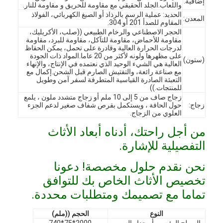
إضافية:
واللعاب.الجلد الحقيقي مع مقاومة للحريق و مقاومة للنار.
الحديد: عملية الرسم بالرذاذ أو الصبغ الكهربائي، الفولاذ
المعدن:
المقاوم للصدأ 201 أو 304.
الحجر الاصطناعي والرخام الطبيعي ((صلب، الأكريليك،
مقاومة للأحماض، مقاومة للتآكل، مقاومة للبرد، مقاومة
لدرجات الحرارة العالية وقادرة على تحمل، يمكن الحفاظ
على مظهرها ولونه لأكثر من 20 عاما.المواد ذات الجودة
(ستون)
العالية هي الشيء الوحيد الذي نعتمده في الإنتاج، والإنهاء
مع صناعة رائعة، والتفتيش الصارم قبل الشحن.إكمال مع
التعبئة الصادرة القياسية المتطرفة لسفر آمن وطويل
للمنتجات.))
زجاج صاف من 5 إلى 10 ملم أو زجاج متشدد ملون ، يلمع
زجاج:
حول الحافة ، ويستكمل بقرص شفاف صغير لدعم الجزء
العلوي من الزجاج.
من أجل راحتك، أدناه أبعاد الأثاث
التفصيلية للإشارة.
نحن نقدم حلول مخصصة! دعونا
الصفحة الرئيسية
تخصيص الأثاث الخاص بك للتوافق
المنتجات
تماما مع تصميمك ومتطلبات محددة.
فيديوهات
النوع
الحجم ((ملم)
السطح الرئيسي أو جدار السرير
2000*75*740