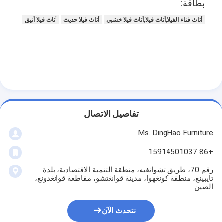
بطاقة:
أثاث فناء الفيلا,أثاث فيلا,أثاث فيلا خشبي
أثاث فيلا حديث
أثاث فيلا أنيق
تفاصيل الاتصال
Ms. DingHao Furniture
+86 15914501037
رقم 70، طريق تشوانغيه، منطقة التنمية الاقتصادية، بلدة
تايبينغ، منطقة كونغهوا، مدينة قوانغتشو، مقاطعة قوانغدونغ،
الصين
نتحدث الآن