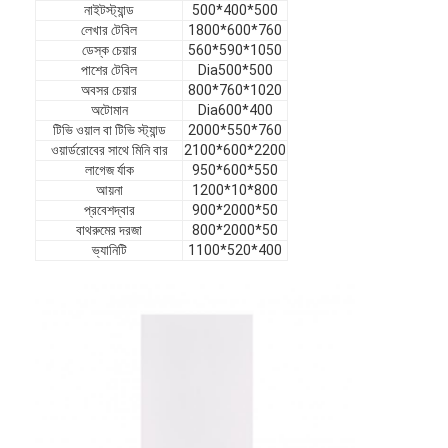
নাইটস্ট্যান্ড
500*400*500
ভিআর শো
লেখার টেবিল
1800*600*760
ডেস্ক চেয়ার
560*590*1050
আমাদের সম্পর্কে
পাশের টেবিল
Dia500*500
অবসর চেয়ার
800*760*1020
কারখানা পরিদর্শন
অটোমান
Dia600*400
টিভি ওয়াল বা টিভি স্ট্যান্ড
2000*550*760
ওয়ার্ডরোবের সাথে মিনি বার
2100*600*2200
গুণমান নিয়ন্ত্রণ
লাগেজ র্যাক
950*600*550
আয়না
1200*10*800
আমাদের সাথে যোগাযোগ
প্রবেশদ্বার
900*2000*50
বাথরুমের দরজা
800*2000*50
খবর
ভ্যানিটি
1100*520*400
মামলা
সাধারণ জিজ্ঞাস্য
এখন চ্যাট করুন