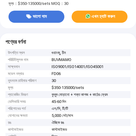
মূল্য：$350-135000/sets
MOQ：30
ভালো দাম
এখন চ্যাট করুন
পণ্যের বর্ণনা
উৎপত্তি স্থল
গুয়াংজু, চীন
পরিচিতিমুলক নাম
BUVMAMO
সাক্ষ্যদান
ISO9001/ISO14001/ISO45001
মডেল নম্বার
FD06
ন্যূনতম চাহিদার পরিমাণ
30
মূল্য
$350-135000/sets
প্যাকেজিং বিবরণ
বুদ্বুদ মোড়ানো + শক্ত কাগজ + কাঠের ফ্রেম
ডেলিভারি সময়
45-60 দিন
পরিশোধের শর্ত
এল/সি, টি/টি
যোগানের ক্ষমতা
5,000 সেট/মাস
রঙ
ঐচ্ছিক রঙ
কাস্টমাইজড
কাস্টমাইজড