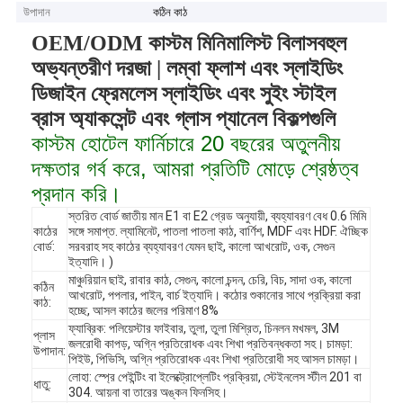
উপাদান
কঠিন কাঠ
OEM/ODM কাস্টম মিনিমালিস্ট বিলাসবহুল
অভ্যন্তরীণ দরজা | লম্বা ফ্লাশ এবং স্লাইডিং
ডিজাইন ফ্রেমলেস স্লাইডিং এবং সুইং স্টাইল
ব্রাস অ্যাকসেন্ট এবং গ্লাস প্যানেল বিকল্পগুলি
কাস্টম হোটেল ফার্নিচারে 20 বছরের অতুলনীয়
দক্ষতার গর্ব করে, আমরা প্রতিটি মোড়ে শ্রেষ্ঠত্ব
প্রদান করি।
স্তরিত বোর্ড জাতীয় মান E1 বা E2 গ্রেড অনুযায়ী, ব্যহ্যাবরণ বেধ 0.6 মিমি
কাঠের
সঙ্গে সমাপ্ত. ল্যামিনেট, পাতলা পাতলা কাঠ, বার্ণিশ, MDF এবং HDF. ঐচ্ছিক
বোর্ড:
সরবরাহ সহ কাঠের ব্যহ্যাবরণ যেমন ছাই, কালো আখরোট, ওক, সেগুন
ইত্যাদি। )
মাঞ্চুরিয়ান ছাই, রাবার কাঠ, সেগুন, কালো চন্দন, চেরি, বিচ, সাদা ওক, কালো
কঠিন
আখরোট, পপলার, পাইন, বার্চ ইত্যাদি। কঠোর শুকানোর সাথে প্রক্রিয়া করা
কাঠ:
হচ্ছে, আসল কাঠের জলের পরিমাণ 8%
ফ্যাব্রিক: পলিয়েস্টার ফাইবার, তুলা, তুলা মিশ্রিত, চিনলন মখমল, 3M
প্লাস
জলরোধী কাপড়, অগ্নি প্রতিরোধক এবং শিখা প্রতিবন্ধকতা সহ। চামড়া:
উপাদান:
পিইউ, পিভিসি, অগ্নি প্রতিরোধক এবং শিখা প্রতিরোধী সহ আসল চামড়া।
লোহা: স্প্রে পেইন্টিং বা ইলেক্ট্রোপ্লেটিং প্রক্রিয়া, স্টেইনলেস স্টীল 201 বা
ধাতু:
304. আয়না বা তারের অঙ্কন ফিনসিহ।