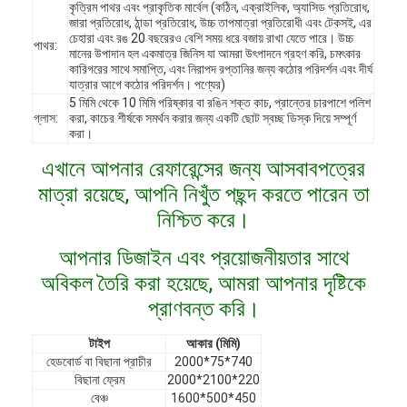
কৃত্রিম পাথর এবং প্রাকৃতিক মার্বেল (কঠিন, এক্রাইলিক, অ্যাসিড প্রতিরোধ,
জারা প্রতিরোধ, ঠান্ডা প্রতিরোধ, উচ্চ তাপমাত্রা প্রতিরোধী এবং টেকসই, এর
চেহারা এবং রঙ 20 বছরেরও বেশি সময় ধরে বজায় রাখা যেতে পারে। উচ্চ
পাথর:
মানের উপাদান হল একমাত্র জিনিস যা আমরা উৎপাদনে গ্রহণ করি, চমৎকার
কারিগরের সাথে সমাপ্তি, এবং নিরাপদ রপ্তানির জন্য কঠোর পরিদর্শন এবং দীর্ঘ
যাত্রার আগে কঠোর পরিদর্শন। পণ্যের)
5 মিমি থেকে 10 মিমি পরিষ্কার বা রঙিন শক্ত কাচ, প্রান্তের চারপাশে পলিশ
গ্লাস:
করা, কাচের শীর্ষকে সমর্থন করার জন্য একটি ছোট স্বচ্ছ ডিস্ক দিয়ে সম্পূর্ণ
করা।
এখানে আপনার রেফারেন্সের জন্য আসবাবপত্রের
মাত্রা রয়েছে, আপনি নিখুঁত পছন্দ করতে পারেন তা
নিশ্চিত করে।
আপনার ডিজাইন এবং প্রয়োজনীয়তার সাথে
অবিকল তৈরি করা হয়েছে, আমরা আপনার দৃষ্টিকে
বাড়ি
প্রাণবন্ত করি।
পণ্য
টাইপ
আকার (মিমি)
হেডবোর্ড বা বিছানা প্রাচীর
2000*75*740
বিছানা ফ্রেম
2000*2100*220
ভিডিও
বেঞ্চ
1600*500*450