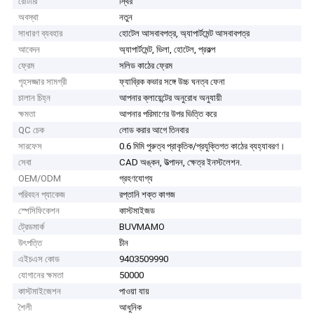
রোটারি
স্থির
অবস্থা
নতুন
সাধারণ ব্যবহার
হোটেল আসবাবপত্র, অ্যাপার্টমেন্ট আসবাবপত্র
আবেদন
অ্যাপার্টমেন্ট, ভিলা, হোটেল, প্রকল্প
ফ্রেম
সলিড কাঠের ফ্রেম
গৃহসজ্জার সামগ্রী
ফ্যাব্রিক কভার সঙ্গে উচ্চ ঘনত্ব ফেনা
চালান চিহ্ন
আপনার ক্লায়েন্টের অনুরোধ অনুযায়ী
ক্ষমতা
আপনার পরিমাণের উপর ভিত্তি করে
QC চেক
লোড করার আগে তিনবার
সারফেস
0.6 মিমি পুরুত্ব প্রাকৃতিক/প্রযুক্তিগত কাঠের ব্যহ্যাবরণ।
সেবা
CAD অঙ্কন, উত্পাদন, ক্ষেত্র ইনস্টলেশন.
OEM/ODM
গ্রহণযোগ্য
পরিবহন প্যাকেজ
রপ্তানি শক্ত কাগজ
স্পেসিফিকেশন
কাস্টমাইজড
ট্রেডমার্ক
BUVMAMO
উৎপত্তি
চীন
এইচএস কোড
9403509990
যোগানের ক্ষমতা
50000
কাস্টমাইজেশন
পাওয়া যায়
শৈলী
আধুনিক