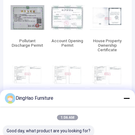
meubelbehoeften wereldwijd.
Pollutant
Account Opening
House Property
Discharge Permit
Permit
Ownership
Certificate
DingHao Furniture
House Property
House Property
House Property
Ownership
Ownership
Ownership
Certificate
Certificate
Certificate
1:06 AM
Good day, what product are you looking for?