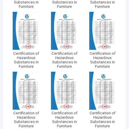
Substances in
Substances in
Substances in
commerciële clubinrichting. Erkend
Furniture
Furniture
Furniture
als een "high-tech onderneming"
voor zeven opeenvolgende jaren,
hebben we partnerschappen
gesloten met gerenommeerde
Certification of
Certification of
Certification of
hotels zoals Hilton, Vienna en
Hazardous
Hazardous
Hazardous
Substances in
Substances in
Substances in
Country Garden.
Furniture
Furniture
Furniture
Met een schat aan export ervaring,
sieren onze producten ruimtes in
Europa, Amerika, het Midden-
Oosten, Azië, Zuid-Amerika,
Certification of
Certification of
Certification of
Australië, Thailand, Cambodja en
Hazardous
Hazardous
Hazardous
Substances in
Substances in
Substances in
daarbuiten. Ons nieuwste project,
Furniture
Furniture
Furniture