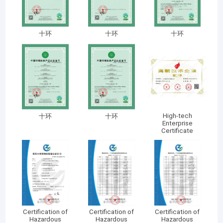
Meubels
We exploiteren een uitgebreide
Meubelen voor villa's
十环
十环
十环
reeks productie-ateliers, waaronder
Appartementmeubilair
plaat-, massief houten-, verf-, UV-,
hardware- en stoffen ateliers. We
Meubelen voor commerciële clubs
hebben de capaciteit om jaarlijks
Eetkamer meubels
meer dan 1.000 sets meubels voor
Kantoormeubilair
High-tech
十环
十环
sterrenhotelkamers te produceren
Enterprise
Certificate
en zijn trots eigenaar van merken
Meubelbeslag
als Buvmamo en BaiJiangZhuPin.
Bekleed Meubilair
Ons uitgebreide zakelijke portfolio
omvat high-end houten maatwerk,
luxe hotelmeubilair, verfijnde
Certification of
Certification of
Certification of
commerciële displays en exclusieve
Hazardous
Hazardous
Hazardous