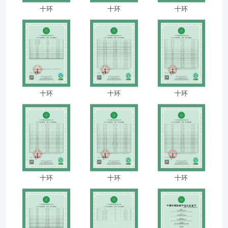
meer dan 20 jaar ervaring. Gelegen
十环
十环
十环
VR-show
in Taiping Town, Conghua District,
Over ons
Guangzhou, hebben we een fabriek
Fabriekstocht
van 30.000 vierkante meter
opgericht, uitgerust met uitgebreide
Kwaliteitscontrole
geavanceerde machines en rijke
十环
十环
十环
Neem contact met ons op
technische expertise.
Nieuws
Gespecialiseerd in het inrichten van
vijfsterrenhotels, resorts, service-
Gevallen
appartementen, restaurants,
Vraagstukken
openbare gebouwen en andere
十环
十环
十环
collectieve ruimtes, onderscheiden
Praatje Nu
we ons door onze toewijding aan
kwaliteit en innovatie.