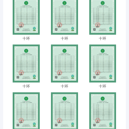
十环
十环
十环
十环
十环
十环
Huis
Guangzhou Dinghao Furniture Co.,
Producten
Ltd. is een toonaangevende
Video's
wereldwijde meubelleverancier met