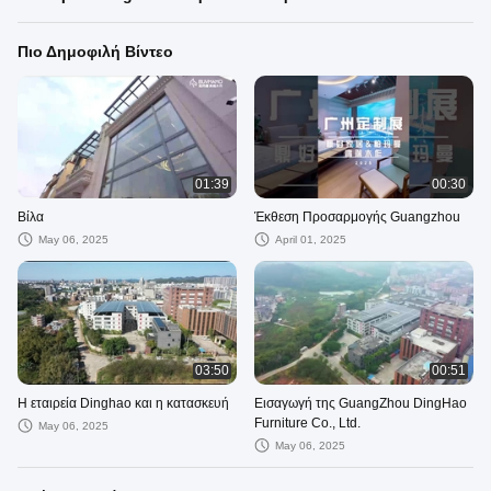
Πιο Δημοφιλή Βίντεο
01:39
00:30
Βίλα
Έκθεση Προσαρμογής Guangzhou
May 06, 2025
April 01, 2025
03:50
00:51
Η εταιρεία Dinghao και η κατασκευή
Εισαγωγή της GuangZhou DingHao
Furniture Co., Ltd.
May 06, 2025
May 06, 2025