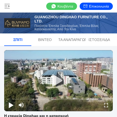
Κουβέντα
Επικοινωνία
GUANGZHOU DINGHAO FURNITURE CO.,
LTD.
Ποιότητα Έπιπλα Ξενοδοχείων, Έπιπλα Βίλας
Κατασκευαστής Από Την Κίνα
ΣΠΊΤΙ
ΒΊΝΤΕΟ
ΛΊΣΤΑ ΑΝΑΠΑΡΑΓΩΓΉΣ
ΙΣΤΟΣΕΛΊΔΑ
Η εταιρεία Dinghao και η κατασκευή