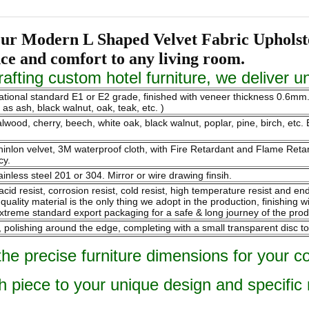
th our Modern L Shaped Velvet Fabric Uphol
nce and comfort to any living room.
rafting custom hotel furniture, we deliver u
national standard E1 or E2 grade, finished with veneer thickness 0.6m
s ash, black walnut, oak, teak, etc. )
ood, cherry, beech, white oak, black walnut, poplar, pine, birch, etc. B
 chinlon velvet, 3M waterproof cloth, with Fire Retardant and Flame Re
cy.
ainless steel 201 or 304. Mirror or wire drawing finsih.
 acid resist, corrosion resist, cold resist, high temperature resist and 
ality material is the only thing we adopt in the production, finishing w
xtreme standard export packaging for a safe & long journey of the prod
olishing around the edge, completing with a small transparent disc to
the precise furniture dimensions for your c
h piece to your unique design and specific