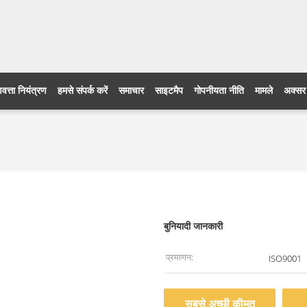
णवत्ता नियंत्रण
हमसे संपर्क करें
समाचार
साइटमैप
गोपनीयता नीति
मामले
अक्सर प
बुनियादी जानकारी
प्रमाणन:
ISO9001
सबसे अच्छी कीमत