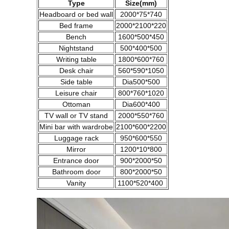
Type
Size(mm)
Headboard or bed wall
2000*75*740
Bed frame
2000*2100*220
Bench
1600*500*450
Nightstand
500*400*500
Writing table
1800*600*760
Desk chair
560*590*1050
Side table
Dia500*500
Leisure chair
800*760*1020
Ottoman
Dia600*400
TV wall or TV stand
2000*550*760
Mini bar with wardrobe
2100*600*2200
Luggage rack
950*600*550
Mirror
1200*10*800
Entrance door
900*2000*50
Bathroom door
800*2000*50
Vanity
1100*520*400