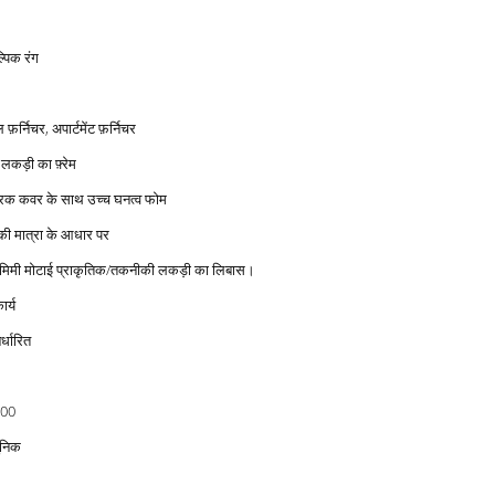
्पिक रंग
 फ़र्निचर, अपार्टमेंट फ़र्निचर
लकड़ी का फ़्रेम
रिक कवर के साथ उच्च घनत्व फोम
ी मात्रा के आधार पर
 मिमी मोटाई प्राकृतिक/तकनीकी लकड़ी का लिबास।
ार्य
र्धारित
00
निक