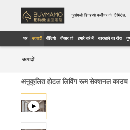
गुआंगज़ौ डिंगहाओ फर्नीचर कं, लिमिटेड.
घर
उत्पादों
वीडियो
वीआर शो
हमारे बारे में
कारखाने का दौरा
गु
उत्पादों
अनुकूलित होटल लिविंग रूम सेक्शनल काउच