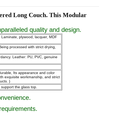
stered Long Couch. This Modular
nparalleled quality and design.
m. Laminate, plywood, lacquer, MDF
eing processed with strict drying,
tardancy. Leather: PU, PVC, genuine
endurable, Its appearance and color
ith exquisite workmanship, and strict
ucts. )
 support the glass top.
onvenience.
 requirements.