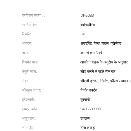
प्रतिरूप संख्या।:
DHS083
स्वनिर्धारित:
स्वनिर्धारित
स्थिति:
नया
आवेदन:
अपार्टमेंट, विला, होटल, प्रोजेक्ट
गारंटी:
कम से कम 5 वर्ष
शिपमेंट मार्क:
आपके ग्राहक के अनुरोध के अनुसार
क्यूसी जाँच:
लोड करने से पहले तीन बार
सेवा:
सीएडी ड्राइंग, निर्माण, फील्ड स्थापना
परिवहन पैकेज:
निर्यात कार्टन
ट्रेडमार्क:
बुवमामो
एचएस कोड:
9403509990
अनुकूलन:
उपलब्ध
सामग्री:
ठोस लकड़ी