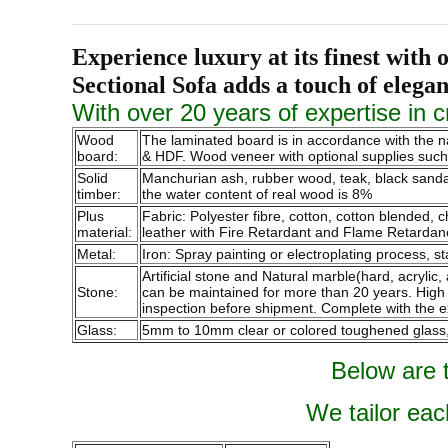
Experience luxury at its finest wi
Sectional Sofa adds a touch of elega
With over 20 years of expertise in c
Wood
The laminated board is in accordance with the 
board:
& HDF. Wood veneer with optional supplies such a
Solid
Manchurian ash, rubber wood, teak, black sandalw
timber:
the water content of real wood is 8%
Plus
Fabric: Polyester fibre, cotton, cotton blended,
material:
leather with Fire Retardant and Flame Retardan
Metal:
Iron: Spray painting or electroplating process, st
Artificial stone and Natural marble(hard, acrylic,
Stone:
can be maintained for more than 20 years. High qu
inspection before shipment. Complete with the e
Glass:
5mm to 10mm clear or colored toughened glass, p
Below are 
We tailor eac