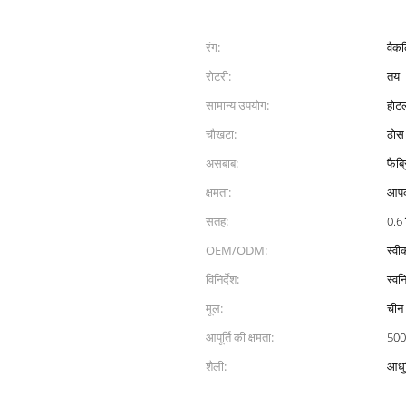
रंग:
वैकल
रोटरी:
तय
सामान्य उपयोग:
होटल
चौखटा:
ठोस 
असबाब:
फैब्
क्षमता:
आपक
सतह:
0.6
।
OEM/ODM:
स्वीक
विनिर्देश:
स्वनि
मूल:
चीन
आपूर्ति की क्षमता:
500
शैली:
आधु