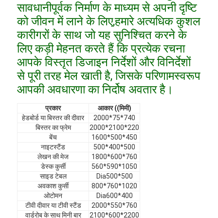
सावधानीपूर्वक निर्माण के माध्यम से अपनी दृष्टि
वीआर शो
को जीवन में लाने के लिए,हमारे अत्यधिक कुशल
हमारे बारे में
कारीगरों के साथ जो यह सुनिश्चित करने के
लिए कड़ी मेहनत करते हैं कि प्रत्येक रचना
कारखाने का दौरा
आपके विस्तृत डिजाइन निर्देशों और विनिर्देशों
से पूरी तरह मेल खाती है, जिसके परिणामस्वरूप
गुणवत्ता नियंत्रण
आपकी अवधारणा का निर्दोष अवतार है।
हमसे संपर्क करें
प्रकार
आकार ((मिमी)
समाचार
हेडबोर्ड या बिस्तर की दीवार
2000*75*740
बिस्तर का फ्रेम
2000*2100*220
बेंच
1600*500*450
मामले
नाइटस्टैंड
500*400*500
लेखन की मेज
1800*600*760
अक्सर पूछे जाने वाले प्रश्न
डेस्क कुर्सी
560*590*1050
साइड टेबल
Dia500*500
अब बात करें
अवकाश कुर्सी
800*760*1020
ओटोमन
Dia600*400
टीवी दीवार या टीवी स्टैंड
2000*550*760
वार्डरोब के साथ मिनी बार
2100*600*2200