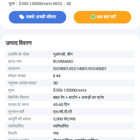
मूल्य：$350-135000/sets
MOQ：30
सबसे अच्छी कीमत
अब बात करें
उत्पाद विवरण
उत्पत्ति के प्लेस
गुआंगज़ौ, चीन
ब्रांड नाम
BUVMAMO
प्रमाणन
ISO9001/ISO14001/ISO45001
मॉडल संख्या
ह 44
न्यूनतम आदेश मात्रा
30
मूल्य
$350-135000/sets
पैकेजिंग विवरण
बबल रैप + कार्टन + लकड़ी का फ्रेम
प्रसव के समय
45-60 दिन
भुगतान शर्तें
एल/सी,टी/टी
आपूर्ति की क्षमता
5,000 सेट/माह
स्वनिर्धारित
स्वनिर्धारित
स्थिति
नया