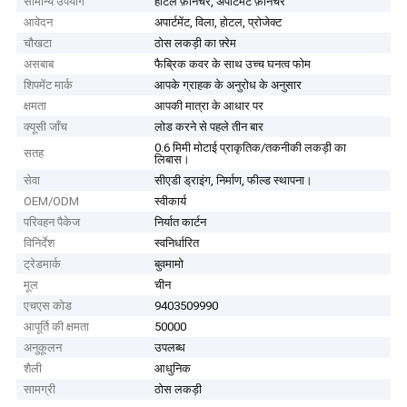
सामान्य उपयोग
होटल फ़र्निचर, अपार्टमेंट फ़र्निचर
आवेदन
अपार्टमेंट, विला, होटल, प्रोजेक्ट
चौखटा
ठोस लकड़ी का फ़्रेम
असबाब
फैब्रिक कवर के साथ उच्च घनत्व फोम
शिपमेंट मार्क
आपके ग्राहक के अनुरोध के अनुसार
क्षमता
आपकी मात्रा के आधार पर
क्यूसी जाँच
लोड करने से पहले तीन बार
0.6 मिमी मोटाई प्राकृतिक/तकनीकी लकड़ी का
सतह
लिबास।
सेवा
सीएडी ड्राइंग, निर्माण, फील्ड स्थापना।
OEM/ODM
स्वीकार्य
परिवहन पैकेज
निर्यात कार्टन
विनिर्देश
स्वनिर्धारित
ट्रेडमार्क
बुवमामो
मूल
चीन
एचएस कोड
9403509990
आपूर्ति की क्षमता
50000
अनुकूलन
उपलब्ध
शैली
आधुनिक
सामग्री
ठोस लकड़ी