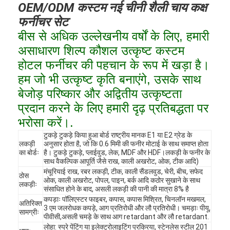
OEM/ODM कस्टम नई चीनी शैली चाय कक्ष
फर्नीचर सेट
बीस से अधिक उल्लेखनीय वर्षों के लिए, हमारी
असाधारण शिल्प कौशल उत्कृष्ट कस्टम
होटल फर्नीचर की पहचान के रूप में खड़ा है।
हम जो भी उत्कृष्ट कृति बनाएंगे, उसके साथ
बेजोड़ परिष्कार और अद्वितीय उत्कृष्टता
प्रदान करने के लिए हमारी दृढ़ प्रतिबद्धता पर
भरोसा करें।.
टुकड़े टुकड़े किया हुआ बोर्ड राष्ट्रीय मानक E1 या E2 ग्रेड के
लकड़ी
अनुसार होता है, जो कि 0.6 मिमी की फनीर मोटाई के साथ समाप्त होता
का बोर्डः
है। टुकड़े टुकड़े, प्लाईवुड, लेक, MDF और HDF।लकड़ी के फनीर के
साथ वैकल्पिक आपूर्ति जैसे राख, काली अखरोट, ओक, टीक आदि)
मंचूरियाई राख, रबर लकड़ी, टीक, काली सैंडलवुड, चेरी, बीच, सफेद
ठोस
ओक, काली अखरोट, पोपल, पाइन, बर्क आदि कठोर सुखाने के साथ
लकड़ीः
संसाधित होने के बाद, असली लकड़ी की पानी की मात्रा 8% है
कपड़ाः पॉलिएस्टर फाइबर, कपास, कपास मिश्रित, चिनलॉन मखमल,
अतिरिक्त
3 एम जलरोधक कपड़े, आग प्रतिरोधी और लौ प्रतिरोधी। चमड़ाः पीयू,
सामग्रीः
पीवीसी,असली चमड़े के साथ आग retardant और लौ retardant.
लोहा: स्प्रे पेंटिंग या इलेक्ट्रोलाइटिंग प्रक्रिया, स्टेनलेस स्टील 201