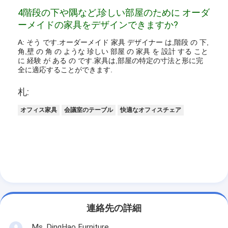
4階段の下や隅など,珍しい部屋のために オーダ
ーメイドの家具をデザインできますか?
A: そう です.オーダーメイド 家具 デザイナー は,階段 の 下,
角,壁 の 角 の ような 珍しい 部屋 の 家具 を 設計 する こと
に 経験 が ある の です.家具は,部屋の特定の寸法と形に完
全に適応することができます.
札:
オフィス家具
会議室のテーブル
快適なオフィスチェア
連絡先の詳細
Ms. DingHao Furniture