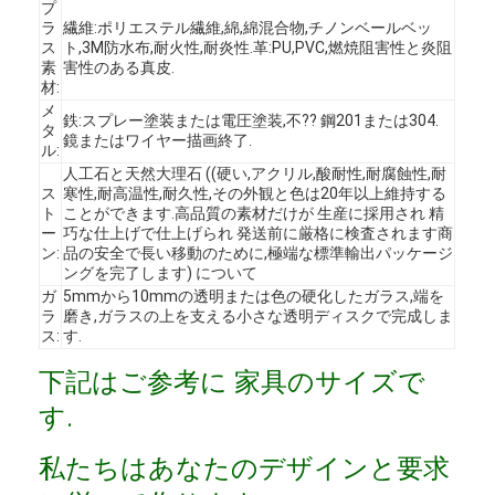
プ
ラ
繊維:ポリエステル繊維,綿,綿混合物,チノンベールベッ
ス
ト,3M防水布,耐火性,耐炎性.革:PU,PVC,燃焼阻害性と炎阻
素
害性のある真皮.
材:
メ
鉄:スプレー塗装または電圧塗装,不?? 鋼201または304.
タ
鏡またはワイヤー描画終了.
ル:
人工石と天然大理石 ((硬い,アクリル,酸耐性,耐腐蝕性,耐
ス
寒性,耐高温性,耐久性,その外観と色は20年以上維持する
ト
ことができます.高品質の素材だけが 生産に採用され 精
ー
巧な仕上げで仕上げられ 発送前に厳格に検査されます商
ン:
品の安全で長い移動のために,極端な標準輸出パッケージ
ングを完了します) について
ガ
5mmから10mmの透明または色の硬化したガラス,端を
ラ
磨き,ガラスの上を支える小さな透明ディスクで完成しま
ス:
す.
ホーム
下記はご参考に 家具のサイズで
す.
製品
私たちはあなたのデザインと要求
ビデオ