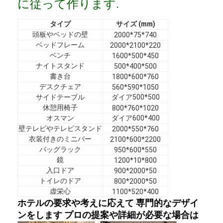
に従って作ります.
VRショー
タイプ
サイズ (mm)
私たちについて
頭板やベッドの壁
2000*75*740
ベッドフレーム
2000*2100*220
工場見学
ベンチ
1600*500*450
ナイトスタンド
500*400*500
品質管理
書き台
1800*600*760
デスクチェア
560*590*1050
お問い合わせ
サイドテーブル
ダイア500*500
休憩用椅子
800*760*1020
オスマン
ダイア600*400
ニュース
壁テレビやテレビスタンド
2000*550*760
衣装付きのミニバー
2100*600*2200
事例
バッグラック
950*600*550
鏡
1200*10*800
よくある質問
入口ドア
900*2000*50
トイレのドア
800*2000*50
今雑談しなさい
虚栄心
1100*520*400
ホテルの要求や考えに応えて 専門的なデザイ
ンをします プロの提案や詳細が必要な場合は