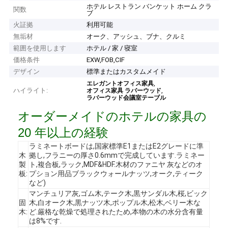
ホテル レストラン バンケット ホーム クラ
関数
ブ
火証拠
利用可能
無垢材
オーク、アッシュ、ブナ、クルミ
範囲を使用します
ホテル / 家 / 寝室
価格条件
EXW,FOB,CIF
デザイン
標準またはカスタムメイド
,
エレガントオフィス家具
ハイライト:
,
オフィス家具 ラバーウッド
ラバーウッド会議室テーブル
オーダーメイドのホテルの家具の
20 年以上の経験
ラミネートボードは,国家標準E1またはE2グレードに準
木
拠し,フラニーの厚さ0.6mmで完成しています.ラミネー
製
ト,複合板,ラック,MDF&HDF.木材のファニヤ 灰などのオ
板:
プション用品ブラックウォールナッツ,オーク,ティーク
など)
マンチュリア灰,ゴム木,テーク木,黒サンダル木,桜,ビック
固
木,白オーク木,黒ナッツ木,ポップル木,松木,ベリー木な
木:
ど.厳格な乾燥で処理されたため,本物の木の水分含有量
は8%です.