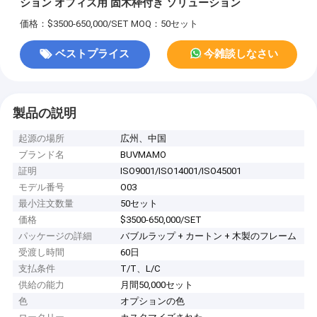
ション オフィス用 固木枠付き ソリューション
価格：$3500-650,000/SET
MOQ：50セット
ベストプライス
今雑談しなさい
製品の説明
起源の場所
広州、中国
ブランド名
BUVMAMO
証明
ISO9001/ISO14001/ISO45001
モデル番号
O03
最小注文数量
50セット
価格
$3500-650,000/SET
パッケージの詳細
バブルラップ + カートン + 木製のフレーム
受渡し時間
60日
支払条件
T/T、L/C
供給の能力
月間50,000セット
色
オプションの色