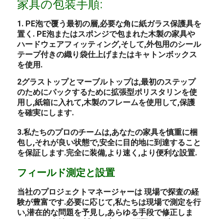
家具の包装手順:
1. PE泡で覆う最初の層,必要な角に紙ガラス保護具を
置く. PE泡またはスポンジで包まれた木製の家具や
ハードウェアフィッティング,そして,外包用のシール
テープ付きの織り袋仕上げまたはキャトンボックス
を使用.
2グラストップとマーブルトップは,最初のステップ
のためにパックするために拡張型ポリスタリンを使
用し,紙箱に入れて,木製のフレームを使用して,保護
を確実にします.
3.私たちのプロのチームは,あなたの家具を慎重に梱
包し,それが良い状態で,安全に目的地に到達すること
を保証します.完全に装備,より速く,より便利な設置.
フィールド測定と設置
当社のプロジェクトマネージャーは 現場で探査の経
験が豊富です.必要に応じて,私たちは現場で測定を行
い,潜在的な問題を予見し,あらゆる手段で修正しま