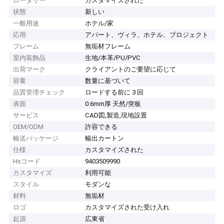
ロータリー
カスタマイズされた
状態
新しい
一般用途
ホテル/家
応用
アパート、ヴィラ、ホテル、プロジェクト
フレーム
無垢材フレーム
室内装飾品
生地/本革/PU/PVC
出荷マーク
クライアントのご要望に応じて
容量
数量に基づいて
品質管理チェック
ロードする前に 3 回
表面
0.6mm厚 天然/突板
サービス
CAD図,製造,現地設置
OEM/ODM
許容できる
輸送パッケージ
輸出カートン
仕様
カスタマイズされた
Hsコード
9403509990
カスタマイズ
利用可能
スタイル
モダンな
材料
無垢材
ロゴ
カスタマイズされた受け入れ
起源
広東省