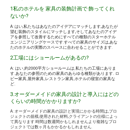
1私のホテルを 家具の装飾計画で 飾ってくれ
ないか?
A: はい,私たちはあなたのアイデアにマッチします,あなたが
望む装飾のスタイルにマッチします,そしてあなたのアイデ
アを参照して改善するためにすべての種類のスターホテル
エンジニアリングケースです.すべての家具のサイズは,あな
たのホテルの実際のスペースに合わせることができます.
2工場にはショールームがあるの?
A: はい,約2000平方ショールームは,私たちの工場にありま
す.あなたの参照のための家具のあらゆる種類があります. ロ
ビー家具,屋外家具,レストラン家具,ホテルの寝室の家具な
ど.
3.
オーダーメイドの家具の設計と導入にはどの
くらいの時間がかかりますか?
A: オーダーメイドの家具の設計と実現にかかる時間は,プロ
ジェクトの規模,使用された材料,クライアントの仕様によっ
て異なります.時間は数週間かもしれませんより複雑なプロ
ジェクトでは数ヶ月もかかるかもしれません.