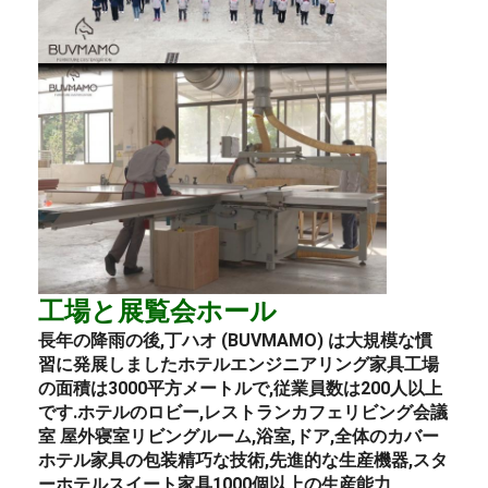
工場と展覧会ホール
長年の降雨の後,丁ハオ (BUVMAMO) は大規模な慣
習に発展しました
ホテル
エンジニアリング
家具
工場
の面積は3000平方メートルで,従業員数は200人以上
です.
ホテルのロビー
,
レストラン
カフェ
リビング
会議
室 屋外
寝室
リビングルーム,浴室,ドア,全体のカバー
ホテル
家具の包装
精巧な技術,先進的な生産機器,スタ
ー
ホテル
スイート
家具
1000個以上の生産能力