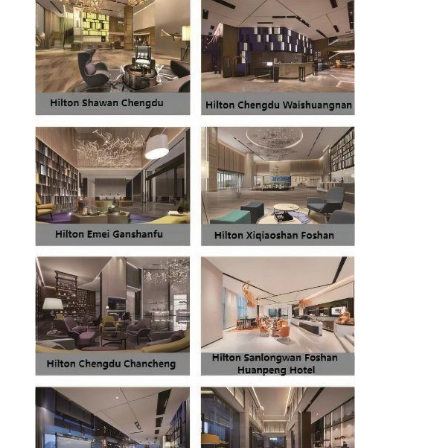
ホテル家具
ヴィラ家具
アパートの家具
商用クラブ家具
ダイニングルームの家具
オフィス家具
据え付け家具
装飾された家具