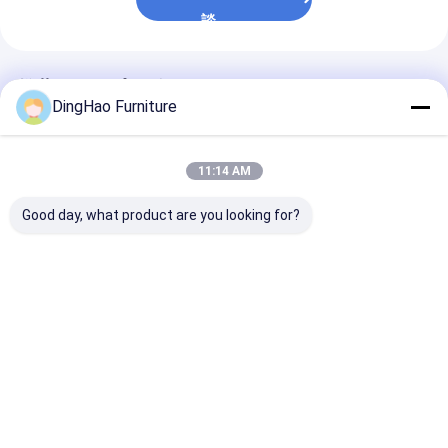
談
推薦されたプロダクト
DingHao Furniture
11:14 AM
Good day, what product are you looking for?
PREMIUM WOOD
OEM/ODMのハイエン
現代的な研究室
VENEER CUSTOM
ドカスタムエグゼクテ
の高品質な工芸
HOME オフィス家具
ィブデスクは無垢材、
えた 高品質な木
LEDライト付き書棚,固
革、金属で作られ、正
属,大理石で作
木デスク,軟閉キャビネ
確な職人技で作られて
タイリッシュ な
ベストプライス
ベストプライス
ベストプラ
ット
います。機能性とスタ
と キャビネット
イリッシュさを兼ね備
えた、現代のホームオ
フィスに最適
Desktop Site
ホーム
企業情報
お問い合わせ
地図
プライバシーポリシー規約