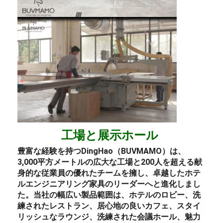
工場と展示ホール
豊富な経験を持つDingHao（BUVMAMO）は、
3,000平方メートルの広大な工場と200人を超える献
身的な従業員の優れたチームを擁し、卓越した
ホテ
ル
エンジニアリング
家具
のリーダーへと進化しまし
た。当社の幅広い製品範囲は、
ホテルのロビー
、
洗
練されたレストラン
、居心地の良いカフェ、
スタイ
リッシュなラウンジ
、洗練された会議ホール、魅力