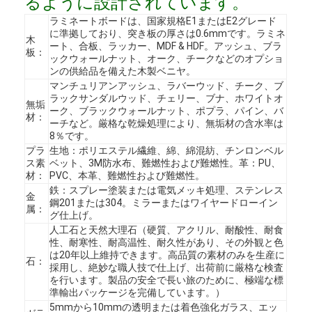
るように設計されています。
ラミネートボードは、国家規格E1またはE2グレード
に準拠しており、突き板の厚さは0.6mmです。ラミネ
木
ート、合板、ラッカー、MDF & HDF。アッシュ、ブラ
板：
ックウォールナット、オーク、チークなどのオプショ
ンの供給品を備えた木製ベニヤ。
マンチュリアンアッシュ、ラバーウッド、チーク、ブ
ラックサンダルウッド、チェリー、ブナ、ホワイトオ
無垢
ーク、ブラックウォールナット、ポプラ、パイン、バ
材：
ーチなど。厳格な乾燥処理により、無垢材の含水率は
8％です。
プラ
生地：ポリエステル繊維、綿、綿混紡、チンロンベル
ス素
ベット、3M防水布、難燃性および難燃性。革：PU、
材：
PVC、本革、難燃性および難燃性。
鉄：スプレー塗装または電気メッキ処理、ステンレス
金
鋼201または304。ミラーまたはワイヤードローイン
属：
グ仕上げ。
人工石と天然大理石（硬質、アクリル、耐酸性、耐食
ホーム
性、耐寒性、耐高温性、耐久性があり、その外観と色
は20年以上維持できます。高品質の素材のみを生産に
石：
製品
採用し、絶妙な職人技で仕上げ、出荷前に厳格な検査
を行います。製品の安全で長い旅のために、極端な標
準輸出パッケージを完備しています。）
ビデオ
5mmから10mmの透明または着色強化ガラス、エッ