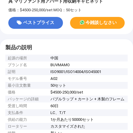
具 マリファンド用アパート用収納キャビネット
価格：$4500-250,000/set
MOQ：50セット
ベストプライス
今雑談しなさい
製品の説明
起源の場所
中国
ブランド名
BUVMAMO
証明
ISO9001/ISO14004/ISO45001
モデル番号
A02
最小注文数量
50セット
価格
$4500-250,000/set
パッケージの詳細
バブルラップ + カートン + 木製のフレーム
受渡し時間
60日
支払条件
LC、T/T
供給の能力
1か月あたり50000セット
ロータリー
カスタマイズされた