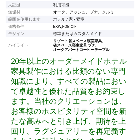
火証拠
利用可能
無垢材
オーク、アッシュ、ブナ、クルミ
範囲を使用します
ホテル / 家 / 寝室
価格条件
EXW,FOB,CIF
デザイン
標準またはカスタムメイド
,
リゾート省スペース寝室家具
ハイライト:
,
省スペース寝室家具 ブナ
オークアパートコーヒーテーブル
20年以上のオーダーメイドホテル
家具製作における比類のない専門
知識により、すべての製品におい
て卓越性と優れた品質をお約束し
ます。当社のクリエーションは、
お客様のホスピタリティ空間を新
たな高みへと引き上げ、期待を上
回り、ラグジュアリーを再定義す