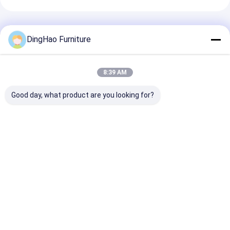
推薦されたプロダクト
DingHao Furniture
8:39 AM
Good day, what product are you looking for?
OEM/ODM カスタマイ
OEM/ODM カスタム
環境に優しい無
ズされたウォールナッ
モダン ミニマリスト ホ
石材を使用し、
ト木 リビングルーム家
ーム オフィス 家具 セ
のある職人技で
具 - 2つの巣のコーヒ
ット 組み込み デスク,
ースデスクから
ーテーブル,1つの寝
本棚,研究室のためのキ
埋め込み本棚ま
ベストプライス
ベストプライス
ベストプラ
台,2つの床椅子
ャビネット
OEM/ODMカ
ズ。
Desktop Site
ホーム
企業情報
お問い合わせ
地図
プライバシーポリシー規約
品質
ホテル家具
中国工場.Copyright © 2026 GUANGZHOU DINGHAO