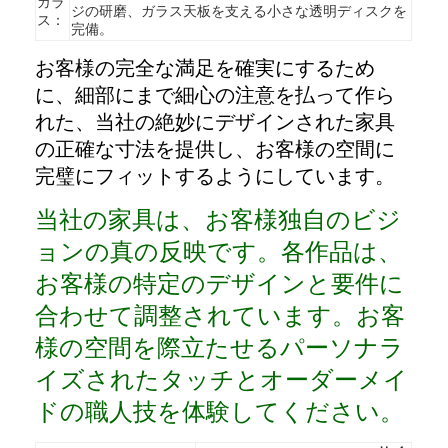
ガラ
ジの研磨、ガラス天板を支える小さな透明ディスクを
VRショー
ス：
完備。
私たちについて
お客様の完全な満足を確実にするため
に、細部にまで細心の注意を払って作ら
工場見学
れた、当社の絶妙にデザインされた家具
の正確な寸法を提供し、お客様の空間に
品質管理
完璧にフィットするようにしています。
お問い合わせ
当社の家具は、お客様独自のビジ
ニュース
ョンの真の反映です。各作品は、
お客様の特定のデザインと要件に
事例
合わせて調整されています。お客
よくある質問
様の空間を際立たせるパーソナラ
今雑談しなさい
イズされたタッチとオーダーメイ
ドの職人技を体験してください。