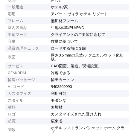
状態
新しい
一般用途
ホテル/家
応用
アパート ヴィラ ホテル リゾート
フレーム
無垢材フレーム
室内装飾品
生地/本革/PU/PVC
出荷マーク
クライアントのご要望に応じて
容量
数量に基づいて
品質管理チェック
ロードする前に 3 回
厚さ0.6 mmの天然/テクニカルウッド化粧
表面
板。
サービス
CAD図面、製造、現場設置。
OEM/ODM
許容できる
輸送パッケージ
輸出カートン
Hsコード
9403509990
カスタマイズ
利用可能
スタイル
モダンな
材料
無垢材
ロゴ
カスタマイズされた受け入れ
起源
広東省
ホテル レストラン バンケット ホーム クラ
関数
ブ