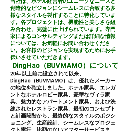
当社は、ホテル経営者のユニークなニーズと
創造的なビジョンにシームレスに合致する多
様なスタイルを製作することに特化していま
す。各プロジェクトは、機能性と美しさを組
み合わせ、完璧に仕上げられています。専門
家によるコンサルティングまたは詳細な情報
については、お気軽にお問い合わせくださ
い。お客様のビジョンを実現するためにお手
伝いさせていただきます。
DingHao（BUVMAMO）について
20年以上前に設立されて以来、
DingHao（BUVMAMO）は、優れた
メーカー
の地位を確立しました。
ホテル家具
、
エレガ
ントなホテルロビー家具
、
豪華なヴィラ家
具
、
魅力的なアパートメント家具
、および
洗
練されたレストラン家具
。最初のコンセプト
と計画段階から、最終的なスタイルのポジシ
ョニング、生産設計、シームレスなプロジェ
クト実行、比類のないアフターサービスま