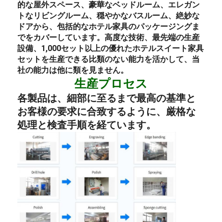
的な屋外スペース、
豪華なベッドルーム
、エレガン
トなリビングルーム、穏やかなバスルーム、絶妙な
ドアから、包括的な
ホテル
家具のパッケージング
ま
でをカバーしています。高度な技術、最先端の生産
設備、1,000セット以上の優れた
ホテル
スイート
家具
セットを生産できる比類のない能力を活かして、当
社の能力は他に類を見ません。
生産プロセス
各製品は、細部に至るまで最高の基準と
お客様の要求に合致するように、厳格な
処理と検査手順を経ています。