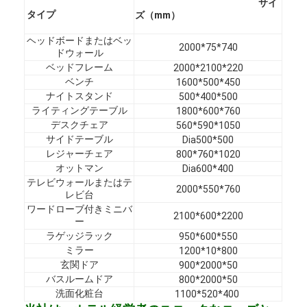
サイ
ホテル家具
タイプ
ズ（mm）
ヴィラ家具
ヘッドボードまたはベッ
2000*75*740
ドウォール
ベッドフレーム
2000*2100*220
アパートの家具
ベンチ
1600*500*450
ナイトスタンド
500*400*500
商用クラブ家具
ライティングテーブル
1800*600*760
デスクチェア
560*590*1050
ダイニングルームの家具
サイドテーブル
Dia500*500
レジャーチェア
800*760*1020
オフィス家具
オットマン
Dia600*400
テレビウォールまたはテ
2000*550*760
据え付け家具
レビ台
ワードローブ付きミニバ
2100*600*2200
装飾された家具
ー
ラゲッジラック
950*600*550
ミラー
1200*10*800
玄関ドア
900*2000*50
バスルームドア
800*2000*50
洗面化粧台
1100*520*400