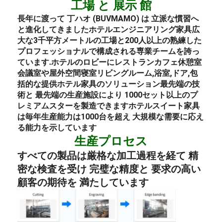
工場 と 展示 館
長年に渡って 丁ハオ (BUVMAMO) は 立派な慣習へ
と進化してきました
ホテル
エンジニアリング
家具
広
大な3千平方メートルの工場と200人以上の熟練した
プロフェッショナルで構成される専業チームを誇っ
ています.
ホテルのロビー
に
レストラン
カフェ
休憩室
会議室や屋外空間
寝室
リビングルーム,浴室,ドア,包
括的な提供
ホテル
家具のソリューション
最先端の技
術と 最先端の生産施設により 1000セット以上のプ
レミアムスターを製造できます
ホテル
スイート
家具
は毎年
生産能力は1000台を超え 大規模な需要に応え
る能力を示しています
生産プロセス
すべての製品は厳格な加工過程を経て 精
密な検査を受け 完璧な精度と 要求の高い
顧客の期待を 満たしています