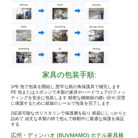
家具の包装手順:
1PE 泡で包装を開始し,堅牢な紙の角保護具で補完します.
PE 泡またはスポンジで木製の家具やハードウェアのフィッ
ティングを安全に包装します.精密な織物袋の縫い目や,完璧
に保護するために紙箱のシールで包装を完了します.
2拡張可能なポリスタリンで保護層を貼り 紙箱にしっかりと
詰めて 頑丈な木製の枠で包んで移動中に最適な保護を保証
する.
広州・ディンハオ (BUVMAMO) ホテル家具株