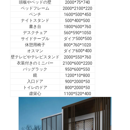
頭板やベッドの壁
2000*75*740
ホテル家具
ベッドフレーム
2000*2100*220
ベンチ
1600*500*450
ヴィラ家具
ナイトスタンド
500*400*500
書き台
1800*600*760
アパートの家具
デスクチェア
560*590*1050
サイドテーブル
ダイア500*500
商用クラブ家具
休憩用椅子
800*760*1020
オスマン
ダイア600*400
ダイニングルームの家具
壁テレビやテレビスタンド
2000*550*760
衣装付きのミニバー
2100*600*2200
オフィス家具
バッグラック
950*600*550
鏡
1200*10*800
据え付け家具
入口ドア
900*2000*50
トイレのドア
800*2000*50
装飾された家具
虚栄心
1100*520*400