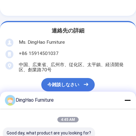
連絡先の詳細
Ms. DingHao Furniture
+86 15914501037
中国、広東省、広州市、従化区、太平鎮、経済開発
区、創業路70号
今雑談しなさい
DingHao Furniture
最高の価格で
4:45 AM
Good day, what product are you looking for?