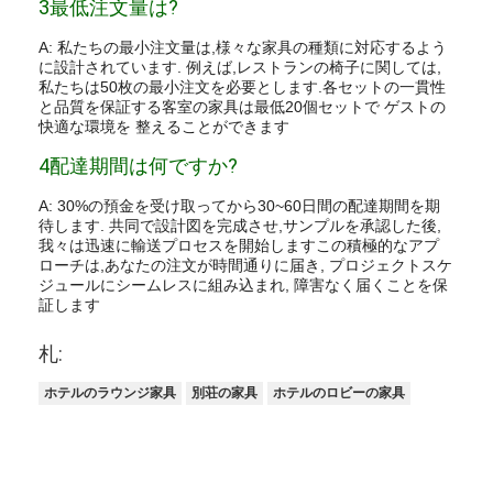
3最低注文量は?
A: 私たちの最小注文量は,様々な家具の種類に対応するよう
に設計されています. 例えば,レストランの椅子に関しては,
私たちは50枚の最小注文を必要とします.各セットの一貫性
と品質を保証する客室の家具は最低20個セットで ゲストの
快適な環境を 整えることができます
4配達期間は何ですか?
A: 30%の預金を受け取ってから30~60日間の配達期間を期
待します. 共同で設計図を完成させ,サンプルを承認した後,
我々は迅速に輸送プロセスを開始しますこの積極的なアプ
ローチは,あなたの注文が時間通りに届き, プロジェクトスケ
ジュールにシームレスに組み込まれ, 障害なく届くことを保
証します
札:
ホテルのラウンジ家具
別荘の家具
ホテルのロビーの家具