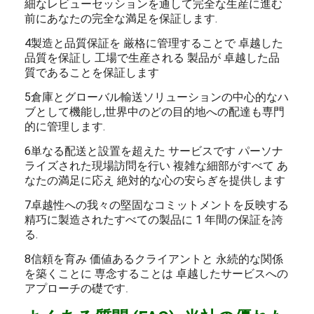
細なレビューセッションを通して完全な生産に進む
前にあなたの完全な満足を保証します.
4製造と品質保証を 厳格に管理することで 卓越した
品質を保証し 工場で生産される 製品が 卓越した品
質であることを保証します
5倉庫とグローバル輸送ソリューションの中心的なハ
ブとして機能し,世界中のどの目的地への配達も専門
的に管理します.
6単なる配送と設置を超えた サービスです パーソナ
ライズされた現場訪問を行い 複雑な細部がすべて あ
なたの満足に応え 絶対的な心の安らぎを提供します
7卓越性への我々の堅固なコミットメントを反映する
精巧に製造されたすべての製品に 1 年間の保証を誇
る.
8信頼を育み 価値あるクライアントと 永続的な関係
を築くことに 専念することは 卓越したサービスへの
アプローチの礎です
.