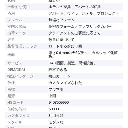
状態
新しい
一般的な使用
ホテルの家具、アパートの家具
応用
アパート、ヴィラ、ホテル、プロジェクト
フレーム
無垢材フレーム
室内装飾品
高密度フォームとファブリックカバー
出荷マーク
クライアントのご要望に応じて
容量
数量に基づいて
品質管理チェック
ロードする前に 3 回
厚さ0.6 mmの天然/テクニカルウッド化粧
表面
板。
サービス
CAD図面、製造、現場設置。
OEM/ODM
許容できる
輸送パッケージ
輸出カートン
仕様
カスタマイズされた
商標
ブヴマモ
起源
中国
HSコード
9403509990
供給の能力
50000
カスタマイズ
利用可能
スタイル
モダンな