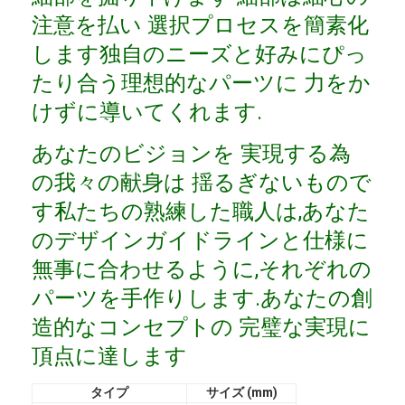
VRショー
注意を払い 選択プロセスを簡素化
します独自のニーズと好みにぴっ
私たちについて
たり合う理想的なパーツに 力をか
工場見学
けずに導いてくれます.
品質管理
あなたのビジョンを 実現する為
お問い合わせ
の我々の献身は 揺るぎないもので
す私たちの熟練した職人は,あなた
ニュース
のデザインガイドラインと仕様に
事例
無事に合わせるように,それぞれの
パーツを手作りします.あなたの創
よくある質問
造的なコンセプトの 完璧な実現に
今雑談しなさい
頂点に達します
タイプ
サイズ (mm)