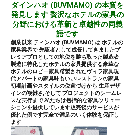
ダインハオ (BUVMAMO) の本質を
発見します 贅沢なホテルの家具の
分野における革新と卓越性の同義
語です
創業以来 ティンハオ (BUVMAMO) は ホテルの
家具業界で 先駆者として成長してきましたプ
レミアプロとしての地位を勝ち取った
製造者
製造に特化した
ホテルの家具
提供する
豪華な
ホテルのロビー家具
精製された
ヴィラ家具
現
代
アパートの家具
味もいい
レストランの家具
初期計画やスタイルの位置づけから 生産デザ
インの複雑さ,そして プロジェクトのシームレ
スな実行まで 私たちは包括的な家具ソリュー
ションを提供しています販売後のサービスが
優れた例です完全で満足のいく体験を保証し
ます