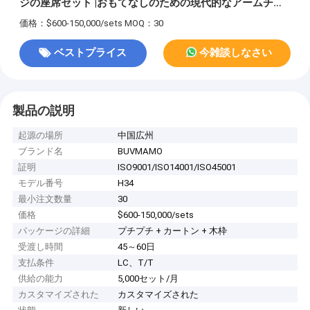
ジの座席セット |おもてなしのための現代的なアームチェ
アとコーヒーテーブル
価格：$600-150,000/sets
MOQ：30
ベストプライス
今雑談しなさい
製品の説明
起源の場所
中国広州
ブランド名
BUVMAMO
証明
ISO9001/ISO14001/ISO45001
モデル番号
H34
最小注文数量
30
価格
$600-150,000/sets
パッケージの詳細
プチプチ + カートン + 木枠
受渡し時間
45～60日
支払条件
LC、T/T
供給の能力
5,000セット/月
カスタマイズされた
カスタマイズされた