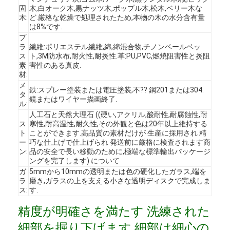
固
木,白オーク木,黒ナッツ木,ポップル木,松木,ベリー木な
木:
ど.厳格な乾燥で処理されたため,本物の木の水分含有量
は8%です.
プ
ラ
繊維:ポリエステル繊維,綿,綿混合物,チノンベールベッ
ス
ト,3M防水布,耐火性,耐炎性.革:PU,PVC,燃焼阻害性と炎阻
素
害性のある真皮.
材:
メ
鉄:スプレー塗装または電圧塗装,不?? 鋼201または304.
タ
鏡またはワイヤー描画終了.
ル:
人工石と天然大理石 ((硬い,アクリル,酸耐性,耐腐蝕性,耐
ス
寒性,耐高温性,耐久性,その外観と色は20年以上維持する
ト
ことができます.高品質の素材だけが 生産に採用され 精
ー
巧な仕上げで仕上げられ 発送前に厳格に検査されます商
ン:
品の安全で長い移動のために,極端な標準輸出パッケージ
ングを完了します) について
ホーム
ガ
5mmから10mmの透明または色の硬化したガラス,端を
ラ
磨き,ガラスの上を支える小さな透明ディスクで完成しま
ス:
す.
製品
精度が明確さを満たす 洗練された
ビデオ
細部を掘り下げます 細部は細心の