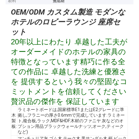
材料
無垢材
OEM/ODM カスタム製造 モダンな
ホテルのロビーラウンジ 座席セ
ット
20年以上にわたり 卓越した工夫が
オーダーメイドのホテルの家具の
特徴となっています精巧に作る全
ての作品に 卓越した洗練と優雅さ
を 提供するという我々の堅固なコ
ミットメントを信頼してください
贅沢品の傑作を 保証しています
ラミネートボードは,国家標準E1またはE2グレードに準
木
拠し,フラニーの厚さ0.6mmで完成しています.ラミネー
製
ト,複合板,ラック,MDF&HDF.木材のファニヤ 灰などのオ
板:
プション用品ブラックウォールナッツ,オーク,ティーク
など)
マンチュリア灰,ゴム木,テーク木,黒サンダル木,桜,ビック