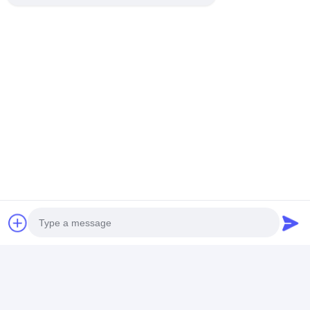
OEM/ODM カスタム製造モダンなホテ
ルのロビー ラウンジの座席セット |おも
てなしのための現代的なアームチェア
とコーヒーテーブル
チャットによるご相
談
推薦されたプロダクト
OEM/ODM オーダーメ
OEM/ODM 中国高級イ
カスタム オリ
イド 多地域対応 豪華
ンテリアデザインおよ
スタイル ホテ
Photo