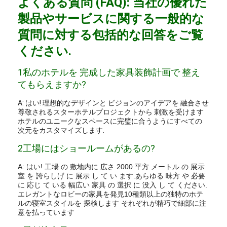
よくある質問 (FAQ): 当社の優れた
製品やサービスに関する一般的な
質問に対する包括的な回答をご覧
ください.
1私のホテルを 完成した家具装飾計画で 整え
てもらえますか?
A: はい! 理想的なデザインと ビジョンのアイデアを 融合させ
尊敬されるスターホテルプロジェクトから 刺激を受けます
ホテルのユニークなスペースに完璧に合うようにすべての
次元をカスタマイズします.
2工場にはショールームがあるの?
A: はい! 工場 の 敷地内に 広さ 2000 平方 メートル の 展示
室 を 誇らしげ に 展示 し て い ます.あらゆる 味方 や 必要
に 応じ て いる 幅広い 家具 の 選択 に 没入 し て ください.
エレガントなロビーの家具を発見10種類以上の独特のホテ
ルの寝室スタイルを 探検します それぞれが精巧で細部に注
意を払っています