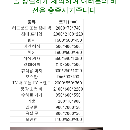
을 정밀하게 제작하여 여러분의 비
VR 쇼
전을 충족시켜줍니다.
우리 에 관한 것
종류
크기 (mm)
헤드보드 또는 침대 벽
2000*75*740
공장 투어
침대 프레임
2000*2100*220
벤치
1600*500*450
품질 관리
야간 책상
500*400*500
책상
1800*600*760
문의하기
책상 의자
560*590*1050
옆 테이블
디아 500*500
뉴스
휴식용 의자
800*760*1020
오스만
Dia600*400
사건
TV 벽 또는 TV 스탠드
2000*550*760
옷장 소형 바
2100*600*2200
수하물 기기
질문
950*600*550
거울
1200*10*800
입구문
900*2000*50
지금 챗팅하세요
욕실 문
800*2000*50
오만함
1100*520*400