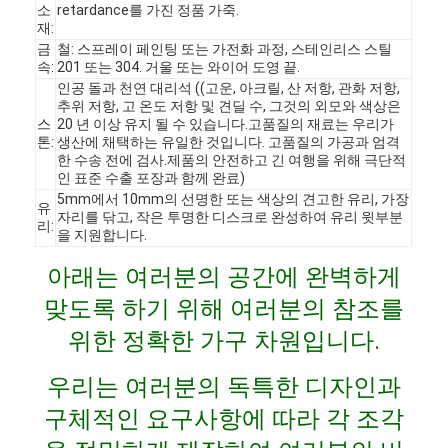
소
retardance를 가진 정품 가죽.
재:
금
철: 스프레이 페인팅 또는 가전화 과정, 스테인리스 스틸
속:
201 또는 304. 거울 또는 와이어 도영 끝.
인공 돌과 천연 대리석 ((고운, 아크릴, 산 저항, 관화 저항,
추위 저항, 고 온도 저항 및 견딜 수, 그것의 외모와 색상은
스
20 년 이상 유지 될 수 있습니다.고품질의 재료는 우리가
톤:
생산에 채택하는 유일한 것입니다. 고품질의 가공과 엄격
한 수송 전에 검사.제품의 안전하고 긴 여행을 위해 극단적
인 표준 수출 포장과 함께 완료)
5mm에서 10mm의 선명한 또는 색상의 견고한 유리, 가장
유
자리를 닦고, 작은 투명한 디스크로 완성하여 유리 윗부분
리:
을 지원합니다.
아래는 여러분의 공간에 완벽하게
맞도록 하기 위해 여러분의 참조를
집
위한 정확한 가구 차원입니다.
제품
우리는 여러분의 독특한 디자인과
구체적인 요구사항에 따라 각 조각
비디오