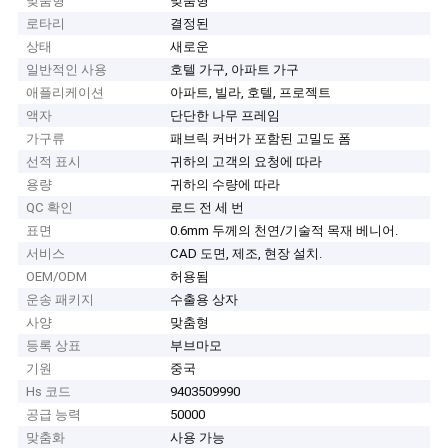
맞춤형
맞춤형
로타리
결정된
상태
새로운
일반적인 사용
호텔 가구, 아파트 가구
애플리케이션
아파트, 빌라, 호텔, 프로젝트
액자
단단한 나무 프레임
가구류
패브릭 커버가 포함된 고밀도 폼
선적 표시
귀하의 고객의 요청에 따라
용량
귀하의 수량에 따라
QC 확인
로드 전 세 번
표면
0.6mm 두께의 천연/기술적 목재 베니어.
서비스
CAD 도면, 제조, 현장 설치.
OEM/ODM
허용됨
운송 패키지
수출용 상자
사양
맞춤형
등록 상표
부브마모
기원
중국
Hs 코드
9403509990
공급 능력
50000
맞춤화
사용 가능