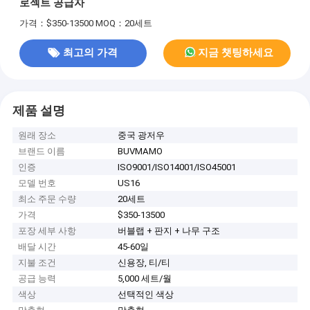
로젝트 공급자
가격：$350-13500
MOQ：20세트
최고의 가격
지금 챗팅하세요
제품 설명
원래 장소
중국 광저우
브랜드 이름
BUVMAMO
인증
ISO9001/ISO14001/ISO45001
모델 번호
US16
최소 주문 수량
20세트
가격
$350-13500
포장 세부 사항
버블랩 + 판지 + 나무 구조
배달 시간
45-60일
지불 조건
신용장, 티/티
공급 능력
5,000 세트/월
색상
선택적인 색상