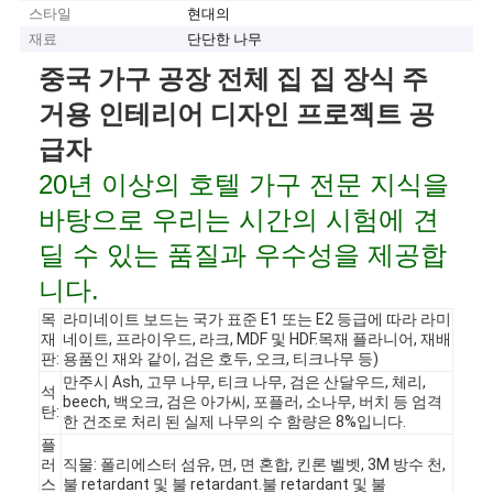
스타일
현대의
재료
단단한 나무
중국 가구 공장 전체 집 집 장식 주
거용 인테리어 디자인 프로젝트 공
급자
20년 이상의 호텔 가구 전문 지식을
바탕으로 우리는 시간의 시험에 견
딜 수 있는 품질과 우수성을 제공합
니다.
목
라미네이트 보드는 국가 표준 E1 또는 E2 등급에 따라 라미
재
네이트, 프라이우드, 라크, MDF 및 HDF.목재 플라니어, 재배
판:
용품인 재와 같이, 검은 호두, 오크, 티크나무 등)
만주시 Ash, 고무 나무, 티크 나무, 검은 산달우드, 체리,
석
beech, 백오크, 검은 아가씨, 포플러, 소나무, 버치 등 엄격
탄:
한 건조로 처리 된 실제 나무의 수 함량은 8%입니다.
플
러
직물: 폴리에스터 섬유, 면, 면 혼합, 킨론 벨벳, 3M 방수 천,
스
불 retardant 및 불 retardant.불 retardant 및 불