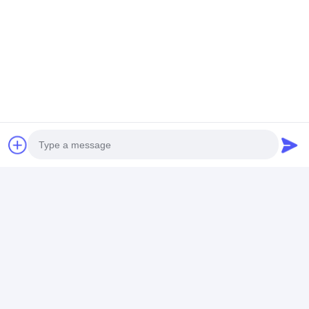
우리는 사용자 지정 프로젝트 가구 서비스의 포
괄적인 범위를 제공합니다. 귀하의 요구를 더 잘
이해하려면 저희에게 연락하십시오. 우리는 당
신과 협력하기를 기대합니다.
Photo
Video Call
Audio Call