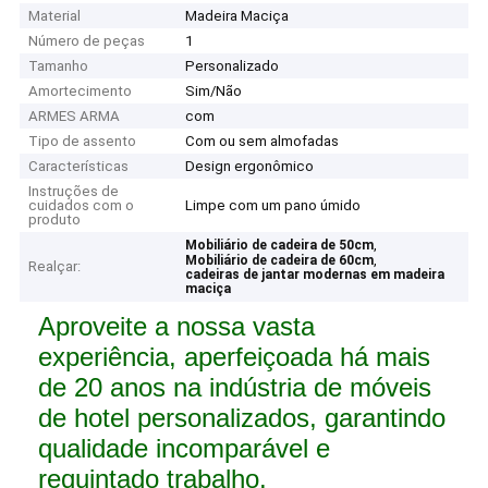
Material
Madeira Maciça
Número de peças
1
Tamanho
Personalizado
Amortecimento
Sim/Não
ARMES ARMA
com
Tipo de assento
Com ou sem almofadas
Características
Design ergonômico
Instruções de
cuidados com o
Limpe com um pano úmido
produto
,
Mobiliário de cadeira de 50cm
,
Mobiliário de cadeira de 60cm
Realçar:
cadeiras de jantar modernas em madeira
maciça
Aproveite a nossa vasta
experiência, aperfeiçoada há mais
de 20 anos na indústria de móveis
de hotel personalizados, garantindo
qualidade incomparável e
requintado trabalho.