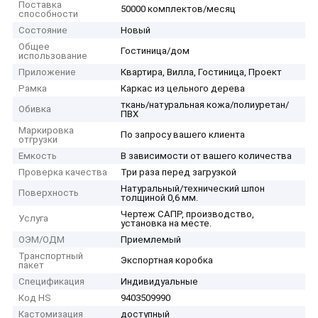
Поставка
50000 комплектов/месяц
способности
Состояние
Новый
Общее
Гостиница/дом
использование
Приложение
Квартира, Вилла, Гостиница, Проект
Рамка
Каркас из цельного дерева
ткань/натуральная кожа/полиуретан/
Обивка
ПВХ
Маркировка
По запросу вашего клиента
отгрузки
Емкость
В зависимости от вашего количества
Проверка качества
Три раза перед загрузкой
Натуральный/технический шпон
Поверхность
толщиной 0,6 мм.
Чертеж САПР, производство,
Услуга
установка на месте.
ОЭМ/ОДМ
Приемлемый
Транспортный
Экспортная коробка
пакет
Спецификация
Индивидуальные
Код HS
9403509990
Кастомизация
доступный