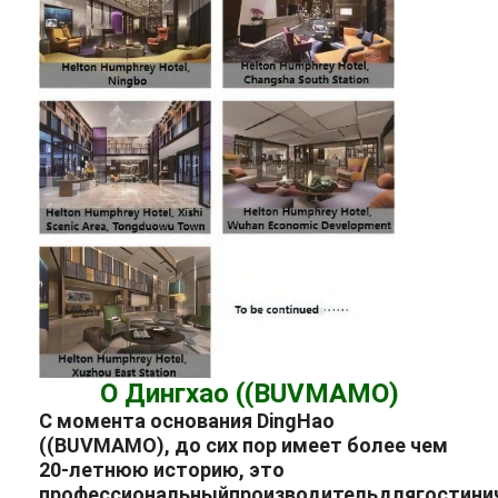
О Дингхао ((BUVMAMO)
С момента основания DingHao
((BUVMAMO), до сих пор имеет более чем
20-летнюю историю, это
профессиональный
производитель
для
гостини