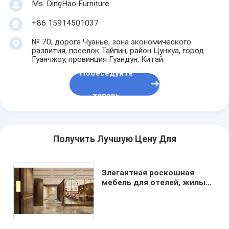
Ms. DingHao Furniture
+86 15914501037
№ 70, дорога Чуанье, зона экономического
развития, поселок Тайпин, район Цунхуа, город
Гуанчжоу, провинция Гуандун, Китай
Побеседуйте
теперь
Получить Лучшую Цену Для
Элегантная роскошная
мебель для отелей, жилые
помещения, мебель с
каркасом из массива
дерева