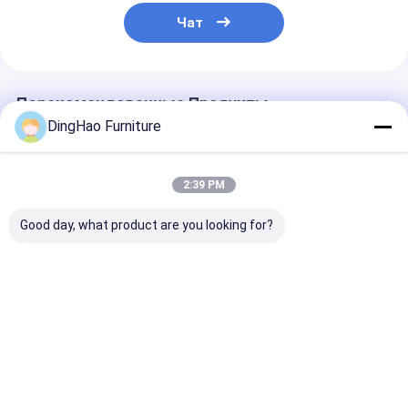
Чат
Порекомендованные Продукты
DingHao Furniture
2:39 PM
Good day, what product are you looking for?
OEM/ODM
OEM/ODM CHINA
ИНДИВИДУА
ИНДИВИДУАЛЬНАЯ
LUXURY INTERIOR
РЕШЕНИЕ ДЛ
МЕБЕЛЬ ДЛЯ
DESIGN &
МЕБЕЛИРОВК
МУЛЬТИРЕГИОНА,
FURNISHING ONE
СПАЛЬНЕЙ И
АДАПТИРУЕМАЯ
STOP SERVICE
ЛЮКСОВ В ОТ
Лучшая цена
Лучшая цена
Лучшая ц
РОСКОШНЫЙ
SOLUTION.
ВОСТОЧНОМ
АЗИАТСКИЙ СТИЛЬ
Интегрированная
СТИЛЕ,
| СТАЦИОНАРНЫЙ
индивидуальная
ДРЕВЕСИНЫ 
ДЕРЕВЯННЫЙ
мебель и полный
ТКАНЕВЫХ
НАСТЕННЫЙ ШКАФ
мобильный
МАТЕРИАЛОВ