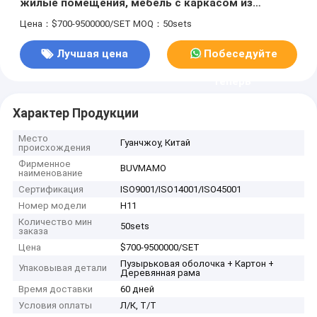
жилые помещения, мебель с каркасом из
массива дерева
Цена：$700-9500000/SET
MOQ：50sets
Лучшая цена
Побеседуйте
теперь
Характер Продукции
Место
Гуанчжоу, Китай
происхождения
Фирменное
BUVMAMO
наименование
Сертификация
ISO9001/ISO14001/ISO45001
Номер модели
H11
Количество мин
50sets
заказа
Цена
$700-9500000/SET
Пузырьковая оболочка + Картон +
Упаковывая детали
Деревянная рама
Время доставки
60 дней
Условия оплаты
Л/К, Т/Т