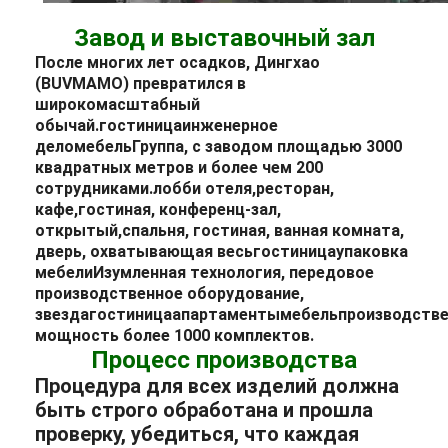
Завод и выставочный зал
После многих лет осадков, Дингхао
(BUVMAMO) превратился в
широкомасштабный
обычай.
гостиница
инженерное
дело
мебель
Группа, с заводом площадью 3000
квадратных метров и более чем 200
сотрудниками.
лобби отеля
,
ресторан
,
кафе,
гостиная
, конференц-зал,
открытый,
спальня
, гостиная, ванная комната,
дверь, охватывающая весь
гостиница
упаковка
мебели
Изумленная технология, передовое
производственное оборудование,
звезда
гостиница
апартаменты
мебель
производств
мощность более 1000 комплектов.
Процесс производства
Процедура для всех изделий должна
быть строго обработана и прошла
проверку, убедиться, что каждая