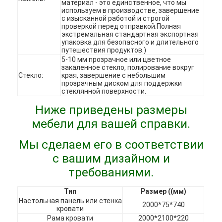
материал - это единственное, что мы
VR-шоу
используем в производстве, завершение
с изысканной работой и строгой
проверкой перед отправкой.Полная
О нас
экстремальная стандартная экспортная
упаковка для безопасного и длительного
путешествия продуктов.)
Экскурсия по заводу
5-10 мм прозрачное или цветное
закаленное стекло, полирование вокруг
Контроль качества
Стекло:
края, завершение с небольшим
прозрачным диском для поддержки
стеклянной поверхности.
Свяжитесь с нами
Ниже приведены размеры
Новости
мебели для вашей справки.
Случаи
Мы сделаем его в соответствии
с вашим дизайном и
ЧаВо
требованиями.
Побеседуйте теперь
Тип
Размер ((мм)
Настольная панель или стенка
2000*75*740
кровати
Рама кровати
2000*2100*220