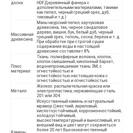
доска:
HDF.Деревянный фанера с
дополнительными материалами, такими
как пепел, черный грецкий орех, дуб,
тиковый и т.д.)
Маньчжурский пепел, каучуковая
древесина, тек, черное сандаловое
дерево, вишня, бук, белый дуб, черный
Массивная
грецкий орех, тополь, сосна, береза и т. д.
древесина:
При обработке при строгой сушке
содержание воды в настоящей
древесине составляет 8%
Ткань: полиэфирные волокна, хлопок,
хлопок смешанный, кинлонный бархат,
Плюс
водонепроницаемая ткань 3M, с
материал:
огнестойкостью и
огнестойкостью.настоящая кожа с
огнестойкостью и огнестойкостью.
Железо: распылительная краска или
Металл:
электропластика, нержавеющая сталь
201 или 304.
Домой
Искусственный камень и натуральный
мрамор ((жесткий, акриловый,
кислотоустойчивый, коррозионностойкий,
Продукты
холодоустойчивый,
высокотемпературный и выносливый, его
внешний вид и цвет могут сохраняться
Видеозаписи
более 20 лет.Высококачественный
Камень: