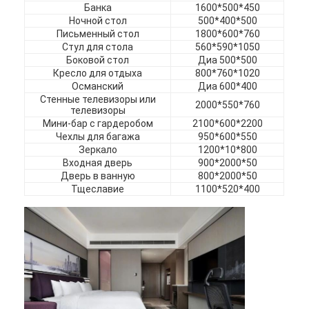
Банка
1600*500*450
Отель мебель
Ночной стол
500*400*500
Письменный стол
1800*600*760
Мебель для вилл
Стул для стола
560*590*1050
Боковой стол
Диа 500*500
Мебель для квартир
Кресло для отдыха
800*760*1020
Османский
Диа 600*400
Стенные телевизоры или
Коммерческая мебель клуба
2000*550*760
телевизоры
Мини-бар с гардеробом
2100*600*2200
Столовая мебель
Чехлы для багажа
950*600*550
Зеркало
1200*10*800
Офисная мебель
Входная дверь
900*2000*50
Дверь в ванную
800*2000*50
Тщеславие
1100*520*400
Мебельная фурнитура
Обитая мебель