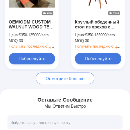
ЗАВОДСКАЯ ЦЕНА
VR-шоу
О нас
OEM/ODM CUSTOM
Круглый обеденный
WALNUT WOOD TEA
стол из орехов с
Экскурсия по заводу
ROOM FURNITURE -
современной кожей и
Цена:
$350-135000/sets
Цена:
$350-135000/sets
Круглый чайный
тканевыми мягкими
MOQ:
30
MOQ:
30
стол, стол с горфом,
стульями -
Контроль качества
стеклянный
роскошный
Получить последнюю цену
Получить последнюю цену
консольный стол, 4
элегантный
стула с твердым
обеденный набор
Свяжитесь с нами
Побеседуйте
Побеседуйте
деревом в Китае,
для современных
Гуандун
помещений
Новости
теперь
теперь
Осмотрите больше
Случаи
ЧаВо
Оставьте Сообщение
Мы Ответим Быстро
Побеседуйте теперь