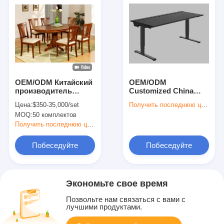
OEM/ODM Китайский
OEM/ODM
производитель
Customized China
Элегантный стол
Manufacture Desk for
Цена:
$350-35,000/set
Получить последнюю цену
хорошего качества с
Villa, Resort, Hotel and
MOQ:
50 комплектов
4 стульями для
Apartment with Solid
семейных
Wood Frame
Получить последнюю цену
приложений
Побеседуйте
Побеседуйте
теперь
теперь
Экономьте свое время
Позвольте нам связаться с вами с
лучшими продуктами.