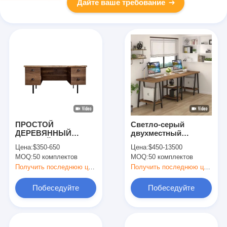
Дайте ваше требование
ПРОСТОЙ
Светло-серый
ДЕРЕВЯННЫЙ
двухместный
ДЕТСКИЙ
наполненный диван,
Цена:
$350-650
Цена:
$450-13500
ПИСЬМЕННЫЙ
водонепроницаемый,
MOQ:
50 комплектов
MOQ:
50 комплектов
СТОЛ, ПРОЧНЫЙ
устойчивый к износу,
УЧЕНИЧЕСКИЙ
минималистский
Получить последнюю цену
Получить последнюю цену
СТОЛ ДЛЯ
дизайн для жилого и
СПАЛЬНИ,
коммерческого
Побеседуйте
Побеседуйте
КВАРТИРЫ, ШКОЛЫ,
использования
ГОСТЕВОГО ДОМА,
теперь
теперь
ОПТОВАЯ ПРОДАЖА
ДОМАШНЕЙ