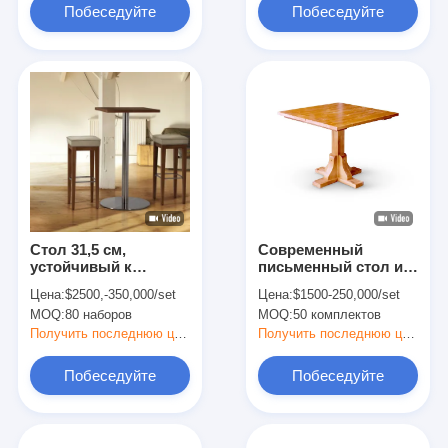
нержавеющей стали
дерева, 4 ножки
Побеседуйте
Побеседуйте
теперь
теперь
Стол 31,5 см,
Современный
устойчивый к
письменный стол из
коррозии, холоду,
дерева, элегантный
Цена:
$2500,-350,000/set
Цена:
$1500-250,000/set
современный
современный
MOQ:
80 наборов
MOQ:
50 комплектов
компьютерный стол,
письменный стол с
столик для кофе и
деревянными и
Получить последнюю цену
Получить последнюю цену
чая
железными ножками
Побеседуйте
Побеседуйте
теперь
теперь