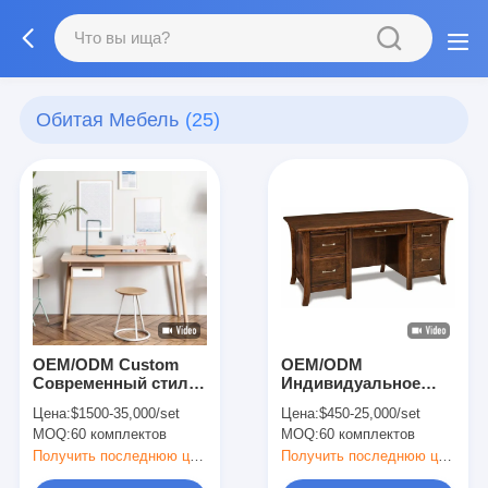
Обитая Мебель
(25)
OEM/ODM Custom
OEM/ODM
Современный стиль
Индивидуальное
Многофункциональный
производство в
Цена:
$1500-35,000/set
Цена:
$450-25,000/set
стол Долговечный с
Китае Классический
MOQ:
60 комплектов
MOQ:
60 комплектов
массивной
стиль Персональный
деревянной рамой
стол/столик с
Получить последнюю цену
Получить последнюю цену
или рамой из
каркасом из массива