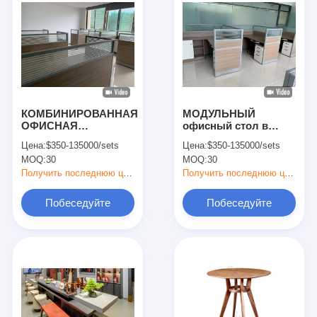
МЕБЕЛИ ДЛЯ
КРУПНОЙ И
СМЕШАННОЙ
КОНТЕЙНЕРНОЙ
ОТГРУЗКИ
КОМБИНИРОВАННАЯ
МОДУЛЬНЫЙ
ОФИСНАЯ
офисный стол в
ПЕРЕГОРОДКА
форме буквы L.
Цена:
$350-135000/sets
Цена:
$350-135000/sets
ОТКРЫТОЙ
MOQ:
30
MOQ:
30
ПЛАНИРОВКИ,
МНОГОПЕРСОНАЛЬНАЯ
Получить последнюю цену
Получить последнюю цену
КОМБИНИРОВАННАЯ
РАБОЧАЯ СТАНЦИЯ
Побеседуйте
Побеседуйте
СО ШКАФОМ ДЛЯ
ХРАНЕНИЯ.
теперь
теперь
МЕЛАМИНОВЫЙ
Домой
СТОЛ ПРЕМИУМ И
АЛЮМИНИЕВАЯ
Продукты
СТЕКЛЯННАЯ
РАЗДЕЛИТЕЛЬНАЯ
ЦЕНА,
Видеозаписи
КОНКУРЕНТНАЯ