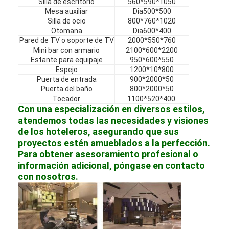
Silla de escritorio
560*590*1050
Muebles de hotel
Mesa auxiliar
Dia500*500
Silla de ocio
800*760*1020
Muebles para villas
Otomana
Dia600*400
Pared de TV o soporte de TV
2000*550*760
Mini bar con armario
2100*600*2200
Muebles para apartamentos
Estante para equipaje
950*600*550
Espejo
1200*10*800
Muebles para clubes comerciales
Puerta de entrada
900*2000*50
Puerta del baño
800*2000*50
Muebles de comedor
Tocador
1100*520*400
Con una especialización en diversos estilos,
Muebles de oficina
atendemos todas las necesidades y visiones
de los hoteleros, asegurando que sus
Mobiliario Fijo
proyectos estén amueblados a la perfección.
Para obtener asesoramiento profesional o
Muebles tapizados
información adicional, póngase en contacto
con nosotros.