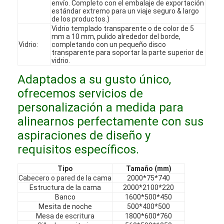
envío. Completo con el embalaje de exportación
Espectáculo VR
estándar extremo para un viaje seguro & largo
de los productos.)
Vidrio templado transparente o de color de 5
Sobre nosotros
mm a 10 mm, pulido alrededor del borde,
Vidrio:
completando con un pequeño disco
transparente para soportar la parte superior de
Recorrido por la fábrica
vidrio.
Control de Calidad
Adaptados a su gusto único,
ofrecemos servicios de
Contáctenos
personalización a medida para
alinearnos perfectamente con sus
Noticias
aspiraciones de diseño y
Casos
requisitos específicos.
Las preguntas
Tipo
Tamaño (mm)
Cabecero o pared de la cama
2000*75*740
Ahora Charle
Estructura de la cama
2000*2100*220
Banco
1600*500*450
Mesita de noche
500*400*500
Mesa de escritura
1800*600*760