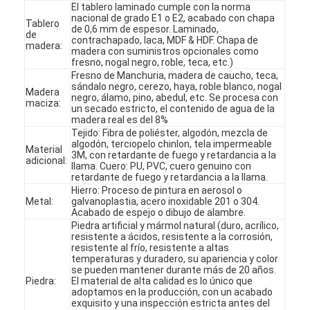
El tablero laminado cumple con la norma
nacional de grado E1 o E2, acabado con chapa
Tablero
de 0,6 mm de espesor. Laminado,
de
contrachapado, laca, MDF & HDF. Chapa de
madera:
madera con suministros opcionales como
fresno, nogal negro, roble, teca, etc.)
Fresno de Manchuria, madera de caucho, teca,
sándalo negro, cerezo, haya, roble blanco, nogal
Madera
negro, álamo, pino, abedul, etc. Se procesa con
maciza:
un secado estricto, el contenido de agua de la
madera real es del 8%
Tejido: Fibra de poliéster, algodón, mezcla de
algodón, terciopelo chinlon, tela impermeable
Material
3M, con retardante de fuego y retardancia a la
adicional:
llama. Cuero: PU, PVC, cuero genuino con
retardante de fuego y retardancia a la llama.
Hierro: Proceso de pintura en aerosol o
Metal:
galvanoplastia, acero inoxidable 201 o 304.
Acabado de espejo o dibujo de alambre.
Piedra artificial y mármol natural (duro, acrílico,
En casa
resistente a ácidos, resistente a la corrosión,
resistente al frío, resistente a altas
temperaturas y duradero, su apariencia y color
Productos
se pueden mantener durante más de 20 años.
Piedra:
El material de alta calidad es lo único que
adoptamos en la producción, con un acabado
Los vídeos
exquisito y una inspección estricta antes del