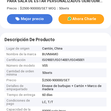
PARA SALA DE ESTAR PERSONALIZADOS OEM/ODM
PARA PROYECTOS DE VILLA
Precio：$2500-900000/SET
MOQ：50sets
Mejor precio
Ahora Charle
Descripción De Producto
Lugar de origen
Cantón, China
Nombre de la marca
BUVMAMO
Certificación
ISO9001/ISO14001/ISO45001
Número de modelo
V05
Cantidad de orden
50sets
mínima
Precio
$2500-900000/SET
Detalles de
Envase de burbujas + Cartón + Marco de
empaquetado
madera
Tiempo de entrega
60 días
Condiciones de
LC, T/T
pago
Capacidad de la
50000 sets/mes