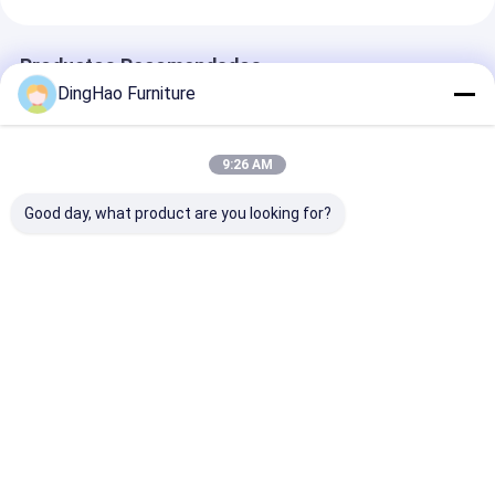
Productos Recomendados
DingHao Furniture
9:26 AM
Good day, what product are you looking for?
OEM/ODM
OEM/ODM CUSTOM
OEM / ODM C
FABRICANTE DE
CHINA FURNITURE
RESIDENCIAL 
MUEBLES
MANUFACTURER
DECORACIÓN 
PERSONALIZADOS
NUEVO PROYECTO
CASA PROVEE
EN CHINA MUEBLES
de diseño de
Mejor precio
Mejor precio
Mejor pre
ORIENTALES PARA
interiores de salones
DECORACIÓN DEL
chinos.
HOGAR PARA TODA
LA CASA | MUEBLES
DE SALÓN DE TÉ
Inicio
Mapa del
Contactar
Desktop
FIJOS Y MÓVILES
Sitio
Ahora
Site
PERSONALIZADOS
Mapa del Sitio
Políticas de privacidad
PARA PROYECTOS