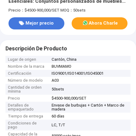
Esenciales: Conjuntos personalizados de muebles
personales a mejor precio
Precio：$4500-900,000/SET
MOQ：50sets
Mejor precio
Ahora Charle
Descripción De Producto
Lugar de origen
Cantón, China
Nombre de la marca
BUVMAMO
Certificación
ISO9001/ISO14001/ISO45001
Número de modelo
A03
Cantidad de orden
50sets
mínima
Precio
$4500-900,000/SET
Detalles de
Envase de burbujas + Cartón + Marco de
empaquetado
madera
Tiempo de entrega
60 días
Condiciones de
LC, T/T
pago
Capacidad de la
50000 sets/mes