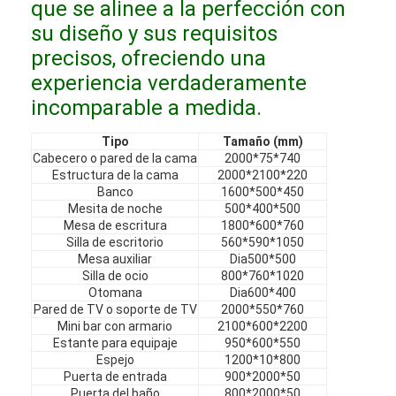
que se alinee a la perfección con
Muebles de hotel
su diseño y sus requisitos
Muebles para villas
precisos, ofreciendo una
experiencia verdaderamente
Muebles para apartamentos
incomparable a medida.
Muebles para clubes comerciales
Tipo
Tamaño (mm)
Cabecero o pared de la cama
2000*75*740
Muebles de comedor
Estructura de la cama
2000*2100*220
Banco
1600*500*450
Muebles de oficina
Mesita de noche
500*400*500
Mesa de escritura
1800*600*760
Silla de escritorio
560*590*1050
Mobiliario Fijo
Mesa auxiliar
Dia500*500
Silla de ocio
800*760*1020
Muebles tapizados
Otomana
Dia600*400
Pared de TV o soporte de TV
2000*550*760
Mini bar con armario
2100*600*2200
Estante para equipaje
950*600*550
Espejo
1200*10*800
Puerta de entrada
900*2000*50
Puerta del baño
800*2000*50