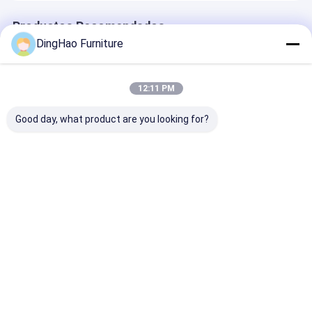
Productos Recomendados
DingHao Furniture
12:11 PM
Good day, what product are you looking for?
Muebles de sala de
OEM/ODM CUSTOM
OEM/ODM
estar hechos a
MODERNO
PERSONALIZ
medida con madera
MINIMALISTA
DESDE
de nuez - 2 mesas de
Muebles de oficina
ESCRITORIOS
café para anidar, 1
para el hogar con
AHORRAN ESP
Mejor precio
Mejor precio
Mejor pre
cama de seda, 2
escritorio
HASTA LIBRER
sillas tapizadas con
incorporado, librería
EMPOTRADAS
madera sólida en
y gabinete para
PARED COMPL
China
estudio con madera
CON MATERIA
sólida para villa y
ECOLÓGICOS 
Inicio
Mapa del
Contactar
Desktop
apartamento
MADERA SÓLI
Sitio
Ahora
Site
PIEDRA CON
Mapa del Sitio
Políticas de privacidad
ARTESANÍA
DURADERA.
Calidad
Muebles de hotel
Fábrica De China.Copyright © 2026