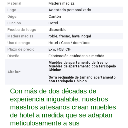
Material
Madera maciza
Logo
Aceptado personalizado
Origen
Cantón
Función
Hotel
Prueba de fuego
disponible
Madera maciza
roble, fresno, haya, nogal
Uso de rango
Hotel / Casa / dormitorio
Plazo de precio
Exw, FOB, CIF
Diseño
Fabricación estándar o a medida
,
Muebles de apartamento de fresno
Muebles de apartamento con terciopelo
Chinlon
Alta luz:
,
Sofá reclinable de tamaño apartamento
con terciopelo Chinlon
Con más de dos décadas de
experiencia inigualable, nuestros
maestros artesanos crean muebles
de hotel a medida que se adaptan
meticulosamente a sus