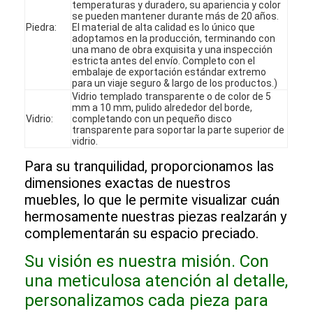
temperaturas y duradero, su apariencia y color
Espectáculo VR
se pueden mantener durante más de 20 años.
Piedra:
El material de alta calidad es lo único que
adoptamos en la producción, terminando con
Sobre nosotros
una mano de obra exquisita y una inspección
estricta antes del envío. Completo con el
embalaje de exportación estándar extremo
Recorrido por la fábrica
para un viaje seguro & largo de los productos.)
Vidrio templado transparente o de color de 5
Control de Calidad
mm a 10 mm, pulido alrededor del borde,
Vidrio:
completando con un pequeño disco
transparente para soportar la parte superior de
Contáctenos
vidrio.
Para su tranquilidad, proporcionamos las
Noticias
dimensiones exactas de nuestros
muebles, lo que le permite visualizar cuán
Casos
hermosamente nuestras piezas realzarán y
Las preguntas
complementarán su espacio preciado.
Su visión es nuestra misión. Con
Ahora Charle
una meticulosa atención al detalle,
personalizamos cada pieza para