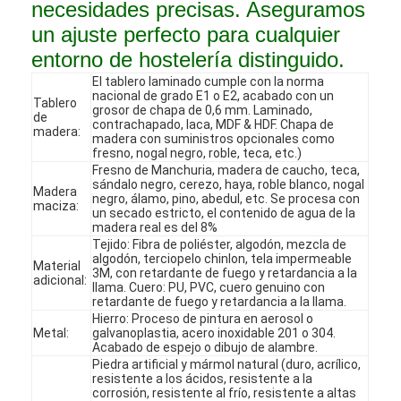
necesidades precisas. Aseguramos
un ajuste perfecto para cualquier
entorno de hostelería distinguido.
El tablero laminado cumple con la norma
nacional de grado E1 o E2, acabado con un
Tablero
grosor de chapa de 0,6 mm. Laminado,
de
contrachapado, laca, MDF & HDF. Chapa de
madera:
madera con suministros opcionales como
fresno, nogal negro, roble, teca, etc.)
Fresno de Manchuria, madera de caucho, teca,
sándalo negro, cerezo, haya, roble blanco, nogal
Madera
negro, álamo, pino, abedul, etc. Se procesa con
maciza:
un secado estricto, el contenido de agua de la
madera real es del 8%
Tejido: Fibra de poliéster, algodón, mezcla de
algodón, terciopelo chinlon, tela impermeable
Material
3M, con retardante de fuego y retardancia a la
adicional:
llama. Cuero: PU, PVC, cuero genuino con
En casa
retardante de fuego y retardancia a la llama.
Hierro: Proceso de pintura en aerosol o
Metal:
galvanoplastia, acero inoxidable 201 o 304.
Productos
Acabado de espejo o dibujo de alambre.
Piedra artificial y mármol natural (duro, acrílico,
Los vídeos
resistente a los ácidos, resistente a la
corrosión, resistente al frío, resistente a altas