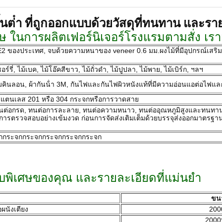
นต่ํา ที่ถูกออกแบบด้วยวัสดุที่ทนทาน และราย
นการผลิตเฟอร์นิเจอร์โรงแรมตามสั่ง เราเ
งประเทศ, จบด้วยความหนาของ veneer 0.6 มม.ผงไม้ที่มีอุปกรณ์เสริม เช่
์รี่, ไม้เบค, ไม้โอ๊คสีขาว, ไม้ถั่วดํา, ไม้ปูปลา, ไม้พาย, ไม้เบิร์ก, ฯลฯ
้าห่มคินลอน, ผ้ากันน้ํา 3M, กันไฟและกันไฟผิวหนังแท้ที่มีความอ่อนแอต่อไฟ
 สแตนเลส 201 หรือ 304 กระจกหรือการวาดสาย
ทนต่อกรด, ทนต่อการละลาย, ทนต่อความหนาว, ทนต่ออุณหภูมิสูงและทนทาน.วัสด
การตรวจสอบอย่างเข้มงวด ก่อนการจัดส่งเติมเต็มด้วยบรรจุส่งออกมาตรฐานส
กกระจกกระจกกระจกกระจกกระจก
บพิเศษของคุณ และรายละเอียดที่แม่นยํา
ขนา
ผนังเตียง
200
2000