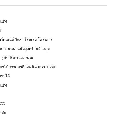
บแต่ง
่
ร์ทเมนต์ วิลล่า โรงแรม โครงการ
ความหนาแน่นสูงพร้อมผ้าคลุม
นอยู่กับปริมาณของคุณ
นียร์ไม้ธรรมชาติ/เทคนิค หนา 0.6 มม.
รับได้
บแต่ง
000
สมัย