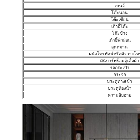
เบนจ์
โต๊ะนอน
โต๊ะเขียน
เก้าอี้โต๊ะ
โต๊ะข้าง
เก้าอี้พักผ่อน
อุตตมาน
ผนังโทรทัศน์หรือตัววางโทร
มินิบาร์พร้อมตู้เสื้อผ้า
รถกระเป๋า
กระจก
ประตูทางเข้า
ประตูห้องน้ํา
ความอับอาย