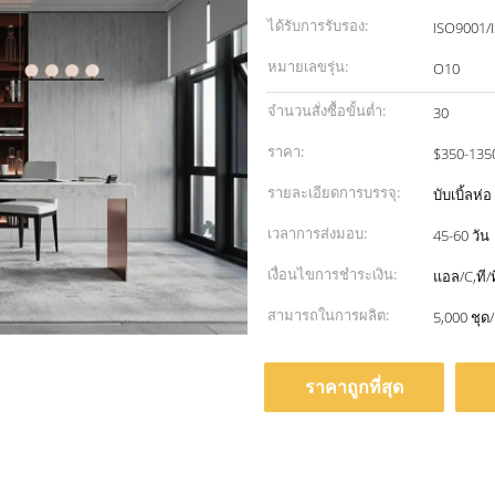
ได้รับการรับรอง:
ISO9001/
หมายเลขรุ่น:
O10
จำนวนสั่งซื้อขั้นต่ำ:
30
ราคา:
$350-135
รายละเอียดการบรรจุ:
บับเบิ้ลห่
เวลาการส่งมอบ:
45-60 วัน
เงื่อนไขการชำระเงิน:
แอล/C,ที/ท
สามารถในการผลิต:
5,000 ชุด/
ราคาถูกที่สุด