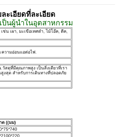
ละเอียดที่ละเอียด
ป็นผู้นําในอุตสาหกรรม
น เผา, มะเขือเทศดํา, ไม้โอ๊ค, ตีค,
และความอ่อนแอต่อไฟ.
ุที่มีคุณภาพสูง เป็นสิ่งเดียวที่เรา
ูงสุด สําหรับการเดินทางที่ปลอดภัย
ด ((มม)
0*75*740
*2100*220