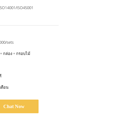
ISO14001/ISO45001
000/sets
อ + กล่อง + กรอบไม้
ี
เดือน
Chat Now