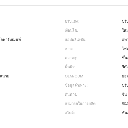
ปรับแต่ง:
ปรั
เงื่อนไข:
ใหม
ร์อพาร์ทเมนท์
แอปพลิเคชัน:
อพา
เบาะ:
โฟม
ความจุ:
ขึ้
พื้นผิว:
วีเ
าคสนาม
OEM/ODM:
ยอม
ข้อมูลจำเพาะ:
ปรั
ต้นทาง:
จีน
สามารถในการผลิต:
50,
สไตล์:
ทัน