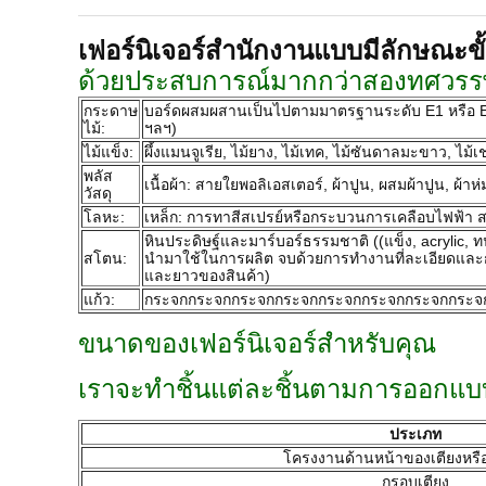
เฟอร์นิเจอร์สํานักงานแบบมีลักษณะขั้
ด้วยประสบการณ์มากกว่าสองทศวรรษ ใ
กระดาษ
บอร์ดผสมผสานเป็นไปตามมาตรฐานระดับ E1 หรือ E2 ขอ
ไม้:
ฯลฯ)
ไม้แข็ง:
ผึ้งแมนจูเรีย, ไม้ยาง, ไม้เทค, ไม้ซันดาลมะขาว, ไม้เชอร
พลัส
เนื้อผ้า: สายใยพอลิเอสเตอร์, ผ้าปูน, ผสมผ้าปูน, ผ
วัสดุ
โลหะ:
เหล็ก: การทาสีสเปรย์หรือกระบวนการเคลือบไฟฟ้า
หินประดิษฐ์และมาร์บอร์ธรรมชาติ ((แข็ง, acrylic, 
สโตน:
นํามาใช้ในการผลิต จบด้วยการทํางานที่ละเอียดและ
และยาวของสินค้า)
แก้ว:
กระจกกระจกกระจกกระจกกระจกกระจกกระจกกระจ
ขนาดของเฟอร์นิเจอร์สําหรับคุณ
เราจะทําชิ้นแต่ละชิ้นตามการออกแบ
ประเภท
โครงงานด้านหน้าของเตียงหรือ
กรอบเตียง