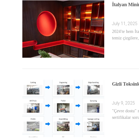
İtalyan Min
July 11, 2025
2024'te hem İta
temiz çizgilere
Gizli Toksin
July 9, 2025
"Çevre dostu" m
sertifikalar so