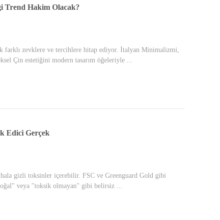
ngi Trend Hakim Olacak?
farklı zevklere ve tercihlere hitap ediyor. İtalyan Minimalizmi,
ksel Çin estetiğini modern tasarım öğeleriyle ...
ok Edici Gerçek
r hala gizli toksinler içerebilir. FSC ve Greenguard Gold gibi
oğal" veya "toksik olmayan" gibi belirsiz ...