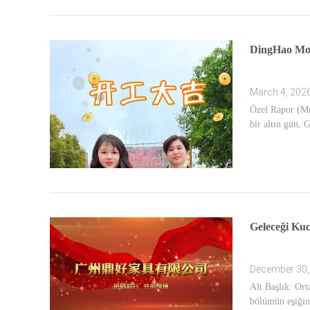
DingHao Mobi
March 4, 202
Özel Rapor (Muh
bir altın gün, 
Geleceği Kuc
December 30,
Alt Başlık: Or
bölümün eşiğin