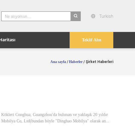
Turkish
search
Haritası
Teklif Alın
Ana sayfa
/
Haberler
/ Şirket Haberleri
Kökleri Conghua, Guangzhou'da bulunan ve yaklaşık 20 yıldır
ao Mobilya Co, Ltd(bundan böyle "Dinghao Mobilya" olarak an...