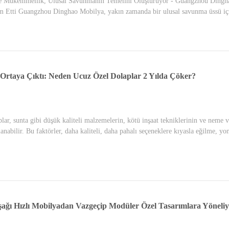
de Mükemmellik, Ulusal Savunmanın Temelini Oluşturuyor - Guangzhou Dingh
im Etti Guangzhou Dinghao Mobilya, yakın zamanda bir ulusal savunma üssü içi
 Ortaya Çıktı: Neden Ucuz Özel Dolaplar 2 Yılda Çöker?
lar, sunta gibi düşük kaliteli malzemelerin, kötü inşaat tekniklerinin ve neme v
alanabilir. Bu faktörler, daha kaliteli, daha pahalı seçeneklere kıyasla eğilme, y
ağı Hızlı Mobilyadan Vazgeçip Modüler Özel Tasarımlara Yöneli