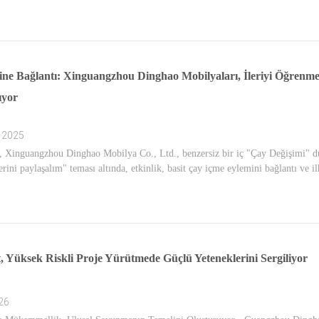
rine Bağlantı: Xinguangzhou Dinghao Mobilyaları, İleriyi Öğren
ıyor
 2025
 Xinguangzhou Dinghao Mobilya Co., Ltd., benzersiz bir iç "Çay Değişimi" düze
erini paylaşalım" teması altında, etkinlik, basit çay içme eylemini bağlantı ve 
, Yüksek Riskli Proje Yürütmede Güçlü Yeteneklerini Sergiliyor
26