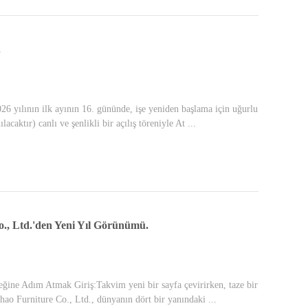
.
26 yılının ilk ayının 16. gününde, işe yeniden başlama için uğurlu
tır) canlı ve şenlikli bir açılış töreniyle At ...
., Ltd.'den Yeni Yıl Görünümü.
eğine Adım Atmak Giriş:Takvim yeni bir sayfa çevirirken, taze bir
ao Furniture Co., Ltd., dünyanın dört bir yanındaki ...