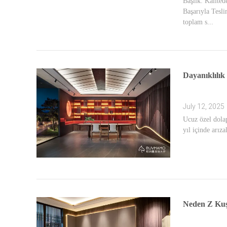
Başlık: Kalite
Başarıyla Tesl
toplam s...
Dayanıklılık
July 12, 2025
Ucuz özel dolap
yıl içinde arız
Neden Z Kuş