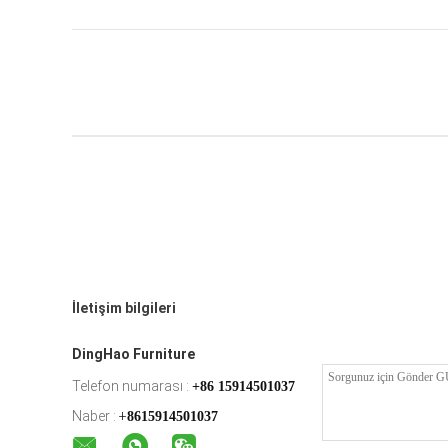
İletişim bilgileri
DingHao Furniture
Telefon numarası :
+86 15914501037
Naber :
+
8615914501037