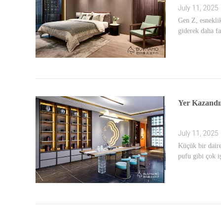
July 11, 2025
Gen Z, esneklik
giderek daha fa
Yer Kazandır
July 11, 2025
Küçük bir dair
pufu gibi çok i