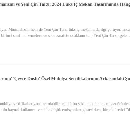
imalizmi vs Yeni Çin Tarzı: 2024 Lüks İç Mekan Tasarımında Ha
lyan Minimalizmi hem de Yeni Çin Tarzı lüks iç mekanlarda ilgi görüyor, ancak 
, birinci sınıf malzemelere ve sade zarafete odaklanırken, Yeni Çin Tarzı, gelene
ler mi? 'Çevre Dostu' Özel Mobilya Sertifikalarının Arkasındaki Ş
obilya sertifikaları yanıltıcı olabilir, çünkü bu şekilde etiketlenen bazı ürünle
rumlu kaynak kullanımı ve daha düşük emisyonları gösterirken, birçok üretici "d