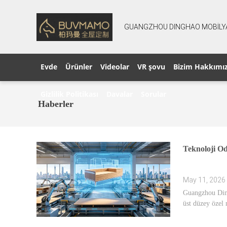
GUANGZHOU DINGHAO MOBİLYA 
Evde
Ürünler
Videolar
VR şovu
Bizim Hakkımı
Gizlilik Politikası
Davalar
Sorular
Haberler
Teknoloji O
May 11, 2026
Guangzhou Ding
üst düzey özel