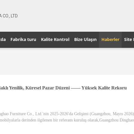
CO., LTD.
zda
Fabrika turu
Kalite Kontrol
Bize Ulaşın
Haberler
Site 
daklı Yenilik, Küresel Pazar Düzeni —— Yüksek Kalite Rekoru
hao Furniture Co., Ltd.'nin 2025-2026'da Gelişimi (Guangzhou, Mayıs 2026) 
 mobilyalarla derinden ilgilenen bir referans kuruluş olarak,Guangzhou Dingh