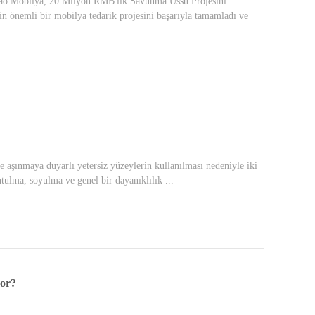
ao Mobilya, 20 Milyon RMB'lik Savunma Üssü Projesini
n önemli bir mobilya tedarik projesini başarıyla tamamladı ve
e aşınmaya duyarlı yetersiz yüzeylerin kullanılması nedeniyle iki
ontulma, soyulma ve genel bir dayanıklılık ...
yor?