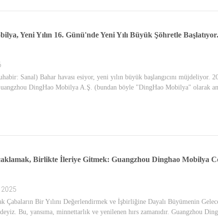
lya, Yeni Yılın 16. Günü'nde Yeni Yılı Büyük Şöhretle Başlatıyor
6
abir: Sanal) Bahar havası esiyor, yeni yılın büyük başlangıcını müjdeliyor. 20
Guangzhou DingHao Mobilya A.Ş. (bundan böyle "DingHao Mobilya" olarak anılacak
aklamak, Birlikte İleriye Gitmek: Guangzhou Dinghao Mobilya Co
 2025
tak Çabaların Bir Yılını Değerlendirmek ve İşbirliğine Dayalı Büyümenin Gelec
deyiz. Bu, yansıma, minnettarlık ve yenilenen hırs zamanıdır. Guangzhou Dingh