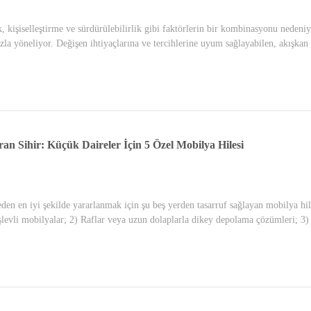
, kişiselleştirme ve sürdürülebilirlik gibi faktörlerin bir kombinasyonu nedeni
zla yöneliyor. Değişen ihtiyaçlarına ve tercihlerine uyum sağlayabilen, akışkan 
an Sihir: Küçük Daireler İçin 5 Özel Mobilya Hilesi
eden en iyi şekilde yararlanmak için şu beş yerden tasarruf sağlayan mobilya 
şlevli mobilyalar; 2) Raflar veya uzun dolaplarla dikey depolama çözümleri; 3) 