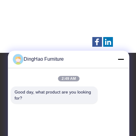
DingHao Furniture
2:49 AM
Bize ulaşın
Good day, what product are you looking 
GUANGZHOU DINGHAO
for?
FURNITURE CO., LTD.
No. 70, Chuangye Yolu,
Ekonomik Kalkınma Bölgesi,
Taiping Kasabası, Conghua
Bölgesi, Guangzhou Şehri,
Guangdong Eyaleti, Çin