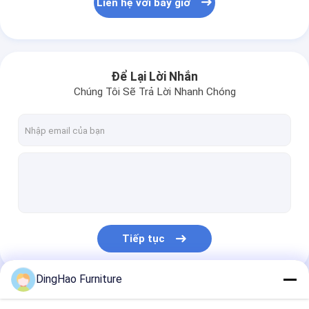
Liên hệ với bây giờ
Để Lại Lời Nhắn
Chúng Tôi Sẽ Trả Lời Nhanh Chóng
Tiếp tục
DingHao Furniture
Danh Mục Của Chúng Tôi