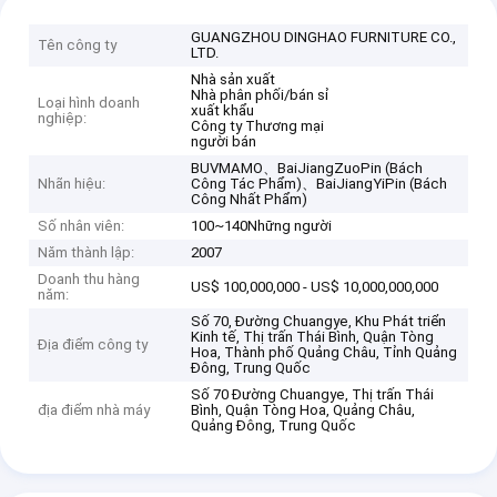
GUANGZHOU DINGHAO FURNITURE CO.,
Tên công ty
LTD.
Nhà sản xuất
Nhà phân phối/bán sỉ
Loại hình doanh
xuất khẩu
nghiệp:
Công ty Thương mại
người bán
BUVMAMO、BaiJiangZuoPin (Bách
Nhãn hiệu:
Công Tác Phẩm)、BaiJiangYiPin (Bách
Công Nhất Phẩm)
Số nhân viên:
100~140Những người
Năm thành lập:
2007
Doanh thu hàng
US$ 100,000,000 - US$ 10,000,000,000
năm:
Số 70, Đường Chuangye, Khu Phát triển
Kinh tế, Thị trấn Thái Bình, Quận Tòng
Địa điểm công ty
Hoa, Thành phố Quảng Châu, Tỉnh Quảng
Đông, Trung Quốc
Số 70 Đường Chuangye, Thị trấn Thái
địa điểm nhà máy
Bình, Quận Tòng Hoa, Quảng Châu,
Quảng Đông, Trung Quốc