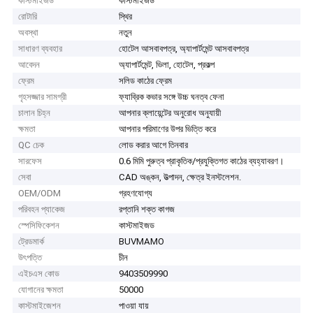
কাস্টমাইজড
কাস্টমাইজড
রোটারি
স্থির
অবস্থা
নতুন
সাধারণ ব্যবহার
হোটেল আসবাবপত্র, অ্যাপার্টমেন্ট আসবাবপত্র
আবেদন
অ্যাপার্টমেন্ট, ভিলা, হোটেল, প্রকল্প
ফ্রেম
সলিড কাঠের ফ্রেম
গৃহসজ্জার সামগ্রী
ফ্যাব্রিক কভার সঙ্গে উচ্চ ঘনত্ব ফেনা
চালান চিহ্ন
আপনার ক্লায়েন্টের অনুরোধ অনুযায়ী
ক্ষমতা
আপনার পরিমাণের উপর ভিত্তি করে
QC চেক
লোড করার আগে তিনবার
সারফেস
0.6 মিমি পুরুত্ব প্রাকৃতিক/প্রযুক্তিগত কাঠের ব্যহ্যাবরণ।
সেবা
CAD অঙ্কন, উত্পাদন, ক্ষেত্র ইনস্টলেশন.
OEM/ODM
গ্রহণযোগ্য
পরিবহন প্যাকেজ
রপ্তানি শক্ত কাগজ
স্পেসিফিকেশন
কাস্টমাইজড
ট্রেডমার্ক
BUVMAMO
উৎপত্তি
চীন
এইচএস কোড
9403509990
যোগানের ক্ষমতা
50000
কাস্টমাইজেশন
পাওয়া যায়