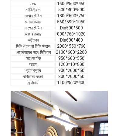
বেঞ্চ
1600*500*450
ভিআর শো
নাইটস্ট্যান্ড
500*400*500
লেখার টেবিল
1800*600*760
আমাদের সম্পর্কে
ডেস্ক চেয়ার
560*590*1050
পাশের টেবিল
Dia500*500
কারখানা পরিদর্শন
অবসর চেয়ার
800*760*1020
অটোমান
Dia600*400
গুণমান নিয়ন্ত্রণ
টিভি ওয়াল বা টিভি স্ট্যান্ড
2000*550*760
ওয়ার্ডরোবের সাথে মিনি বার
2100*600*2200
লাগেজ র্যাক
950*600*550
আমাদের সাথে যোগাযোগ
আয়না
1200*10*800
প্রবেশদ্বার
900*2000*50
খবর
বাথরুমের দরজা
800*2000*50
ভ্যানিটি
1100*520*400
মামলা
সাধারণ জিজ্ঞাস্য
এখন চ্যাট করুন