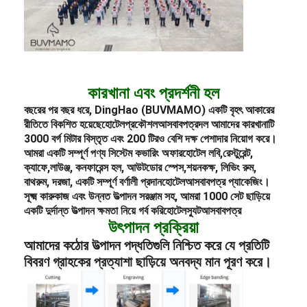
কারখানা এবং প্রদর্শনী হল
বছরের পর বছর ধরে, DingHao (BUVMAMO) একটি বৃহৎ আকারের
রীতিতে বিকশিত হয়েছে
হোটেল
প্রকৌশল
আসবাবপত্র
দল আমাদের কারখানাটি
3000 বর্গ মিটার বিস্তৃত এবং 200 টিরও বেশি দক্ষ পেশাদার নিয়োগ করে।
আমরা একটি সম্পূর্ণ পণ্য সিস্টেম কভারিং অফার
হোটেল লবি
,
রেস্টুরেন্ট
,
ক্যাফে,
লাউঞ্জ
, কনফারেন্স হল, আউটডোর স্পেস,
শয়নকক্ষ
, লিভিং রুম,
বাথরুম, দরজা, একটি সম্পূর্ণ বর্ণালী প্রদান
হোটেল
আসবাবপত্র প্যাকেজিং।
সূক্ষ্ম কারুকাজ এবং উন্নত উত্পাদন সরঞ্জাম সহ, আমরা 1000 সেট ছাড়িয়ে
একটি দুর্দান্ত উত্পাদন ক্ষমতা নিয়ে গর্ব করি
হোটেল
স্যুট
আসবাবপত্র
উৎপাদন প্রক্রিয়া
আমাদের কঠোর উত্পাদন পদ্ধতিগুলি নিশ্চিত করে যে প্রতিটি
বিবরণ গ্রাহকের প্রত্যাশা ছাড়িয়ে অনবদ্য মান পূরণ করে।