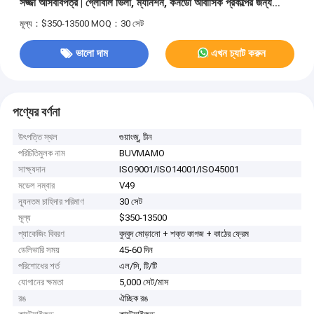
সজ্জা আসবাবপত্র | গ্লোবাল ভিলা, ম্যানশন, কনডো আবাসিক প্রকল্পের জন্য
কাস্টম ফিক্সড এবং অস্থাবর চা রুমের আসবাবপত্র কাস্টমাইজড
মূল্য：$350-13500
MOQ：30 সেট
ভালো দাম
এখন চ্যাট করুন
পণ্যের বর্ণনা
উৎপত্তি স্থল
গুয়াংজু, চীন
পরিচিতিমুলক নাম
BUVMAMO
সাক্ষ্যদান
ISO9001/ISO14001/ISO45001
মডেল নম্বার
V49
ন্যূনতম চাহিদার পরিমাণ
30 সেট
মূল্য
$350-13500
প্যাকেজিং বিবরণ
বুদ্বুদ মোড়ানো + শক্ত কাগজ + কাঠের ফ্রেম
ডেলিভারি সময়
45-60 দিন
পরিশোধের শর্ত
এল/সি, টি/টি
যোগানের ক্ষমতা
5,000 সেট/মাস
রঙ
ঐচ্ছিক রঙ