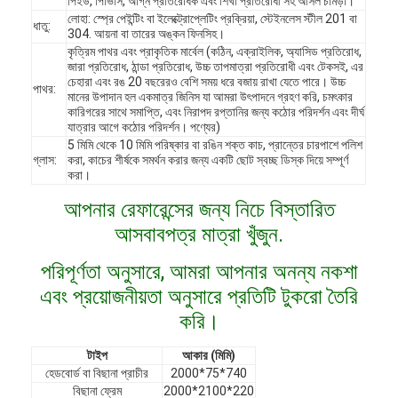
পিইউ, পিভিসি, অগ্নি প্রতিরোধক এবং শিখা প্রতিরোধী সহ আসল চামড়া।
লোহা: স্প্রে পেইন্টিং বা ইলেক্ট্রোপ্লেটিং প্রক্রিয়া, স্টেইনলেস স্টীল 201 বা
ধাতু:
304. আয়না বা তারের অঙ্কন ফিনসিহ।
কৃত্রিম পাথর এবং প্রাকৃতিক মার্বেল (কঠিন, এক্রাইলিক, অ্যাসিড প্রতিরোধ,
জারা প্রতিরোধ, ঠান্ডা প্রতিরোধ, উচ্চ তাপমাত্রা প্রতিরোধী এবং টেকসই, এর
চেহারা এবং রঙ 20 বছরেরও বেশি সময় ধরে বজায় রাখা যেতে পারে। উচ্চ
পাথর:
মানের উপাদান হল একমাত্র জিনিস যা আমরা উৎপাদনে গ্রহণ করি, চমৎকার
কারিগরের সাথে সমাপ্তি, এবং নিরাপদ রপ্তানির জন্য কঠোর পরিদর্শন এবং দীর্ঘ
যাত্রার আগে কঠোর পরিদর্শন। পণ্যের)
5 মিমি থেকে 10 মিমি পরিষ্কার বা রঙিন শক্ত কাচ, প্রান্তের চারপাশে পলিশ
গ্লাস:
করা, কাচের শীর্ষকে সমর্থন করার জন্য একটি ছোট স্বচ্ছ ডিস্ক দিয়ে সম্পূর্ণ
করা।
আপনার রেফারেন্সের জন্য নিচে বিস্তারিত
আসবাবপত্র মাত্রা খুঁজুন.
পরিপূর্ণতা অনুসারে, আমরা আপনার অনন্য নকশা
এবং প্রয়োজনীয়তা অনুসারে প্রতিটি টুকরো তৈরি
বাড়ি
করি।
পণ্য
টাইপ
আকার (মিমি)
হেডবোর্ড বা বিছানা প্রাচীর
2000*75*740
ভিডিও
বিছানা ফ্রেম
2000*2100*220