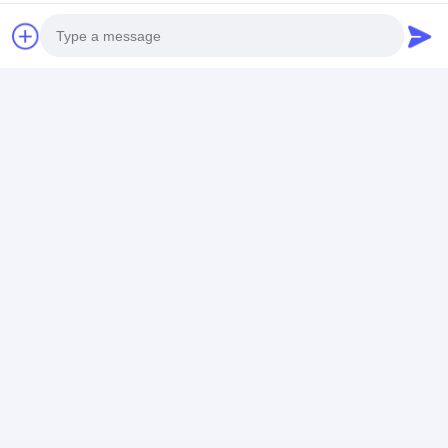
Photo
আমরা ব্যাপক কাস্টম প্রকল্প আসবাবপত্র পরিষেবা অফার. আপনার
Video Call
প্রয়োজনীয়তাগুলি আরও ভালভাবে বুঝতে, অনুগ্রহ করে আমাদের
সাথে যোগাযোগ করুন। আমরা আপনার সাথে সহযোগিতা করার জন্য
Audio Call
উন্মুখ.