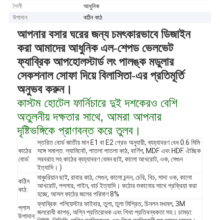
শৈলী
আধুনিক
উপাদান
কঠিন কাঠ
আপনার বসার ঘরের জন্য চমৎকারভাবে ডিজাইন
করা আমাদের আধুনিক এল-শেপড ভেলভেট
ফ্যাব্রিক আপহোলস্টার্ড লং পালঙ্ক মডুলার
সেকশনাল সোফা দিয়ে বিলাসিতা-এর প্রতিমূর্তি
অনুভব করুন।
কাস্টম হোটেল ফার্নিচারে দুই দশকেরও বেশি
অতুলনীয় দক্ষতার সাথে, আমরা আপনার
দৃষ্টিভঙ্গিকে প্রাণবন্ত করে তুলব।
স্তরিত বোর্ড জাতীয় মান E1 বা E2 গ্রেড অনুযায়ী, ব্যহ্যাবরণ বেধ 0.6 মিমি
কাঠের
সঙ্গে সমাপ্ত. ল্যামিনেট, পাতলা পাতলা কাঠ, বার্ণিশ, MDF এবং HDF. ঐচ্ছিক
বোর্ড:
সরবরাহ সহ কাঠের ব্যহ্যাবরণ যেমন ছাই, কালো আখরোট, ওক, সেগুন
ইত্যাদি। )
মাঞ্চুরিয়ান ছাই, রাবার কাঠ, সেগুন, কালো চন্দন, চেরি, বিচ, সাদা ওক, কালো
কঠিন
আখরোট, পপলার, পাইন, বার্চ ইত্যাদি। কঠোর শুকানোর সাথে প্রক্রিয়া করা
কাঠ:
হচ্ছে, আসল কাঠের জলের পরিমাণ 8%
ফ্যাব্রিক: পলিয়েস্টার ফাইবার, তুলা, তুলা মিশ্রিত, চিনলন মখমল, 3M
প্লাস
জলরোধী কাপড়, অগ্নি প্রতিরোধক এবং শিখা প্রতিবন্ধকতা সহ। চামড়া:
উপাদান: