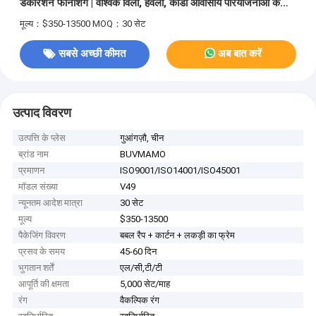
डेकोरेशन फर्निशिंग | वैश्विक विला, हवेली, कोंडो आवासीय परियोजनाओं के
लिए अनुकूलित कस्टम फिक्स्ड और मूवेबल टी रूम फर्नीचर
मूल्य：$350-13500
MOQ：30 सेट
सबसे अच्छी कीमत
अब बात करें
उत्पाद विवरण
उत्पत्ति के प्लेस
गुआंगज़ौ, चीन
ब्रांड नाम
BUVMAMO
प्रमाणन
ISO9001/ISO14001/ISO45001
मॉडल संख्या
V49
न्यूनतम आदेश मात्रा
30 सेट
मूल्य
$350-13500
पैकेजिंग विवरण
बबल रैप + कार्टन + लकड़ी का फ्रेम
प्रसव के समय
45-60 दिन
भुगतान शर्तें
एल/सी,टी/टी
आपूर्ति की क्षमता
5,000 सेट/माह
रंग
वैकल्पिक रंग