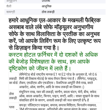
अनुकूलन
उपलब्ध
शैली
आधुनिक
सामग्री
ठोस लकड़ी
हमारे आधुनिक एल-आकार के मखमली फैब्रिक
असबाब वाले लंबे सोफे मॉड्यूलर अनुभागीय
सोफे के साथ विलासिता के प्रतीक का अनुभव
करें, जो आपके लिविंग रूम के लिए उत्कृष्ट रूप
से डिज़ाइन किया गया है।
कस्टम होटल फ़र्निचर में दो दशकों से अधिक
की बेजोड़ विशेषज्ञता के साथ, हम आपके
दृष्टिकोण को जीवन में लाते हैं।
लेमिनेटेड बोर्ड राष्ट्रीय मानक E1 या E2 ग्रेड के अनुसार है, जो 0.6
लकड़ी
मिमी की लिबास मोटाई के साथ तैयार किया गया है। लैमिनेट, प्लाइवुड,
का बोर्ड:
लैकर, एमडीएफ और एचडीएफ। वैकल्पिक आपूर्ति जैसे राख, काले
अखरोट, ओक, सागौन, आदि के साथ लकड़ी का लिबास।)
मंचूरियन राख, रबर की लकड़ी, सागौन, काला चंदन, चेरी, बीच, सफेद
ठोस
ओक, काला अखरोट, चिनार, पाइन, सन्टी, आदि। सख्त सुखाने के साथ
लकड़ी:
संसाधित होने के कारण, असली लकड़ी की जल सामग्री 8% है
कपड़ा: पॉलिएस्टर फाइबर, कपास, कपास मिश्रित, चिनलॉन मखमल,
प्लस
3M वॉटरप्रूफ कपड़ा, अग्निरोधी और ज्वाला मंदता के साथ। चमड़ा: