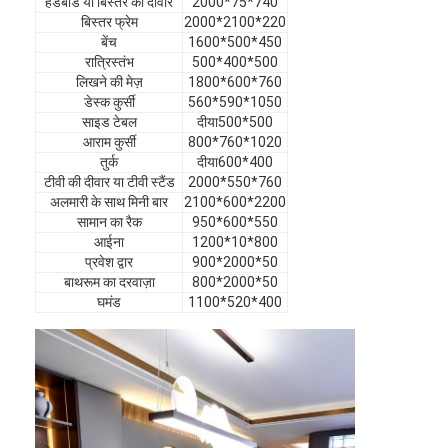
हेडबोर्ड या बिस्तर की दीवार
2000*75*740
वीआर शो
बिस्तर फ्रेम
2000*2100*220
बेंच
1600*500*450
रात्रिस्तंभ
500*400*500
हमारे बारे में
लिखने की मेज़
1800*600*760
डेस्क कुर्सी
560*590*1050
कारखाने का दौरा
साइड टेबल
दीया500*500
आराम कुर्सी
800*760*1020
गुणवत्ता नियंत्रण
तुर्क
दीया600*400
टीवी की दीवार या टीवी स्टैंड
2000*550*760
हमसे संपर्क करें
अलमारी के साथ मिनी बार
2100*600*2200
सामान का रैक
950*600*550
समाचार
आईना
1200*10*800
प्रवेश द्वार
900*2000*50
बाथरूम का दरवाज़ा
800*2000*50
मामले
घमंड
1100*520*400
अक्सर पूछे जाने वाले प्रश्न
अब बात करें