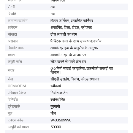
स्वनिर्धारित
स्वनिर्धारित
रोटरी
तय
स्थिति
नया
सामान्य उपयोग
होटल फ़र्निचर, अपार्टमेंट फ़र्निचर
आवेदन
अपार्टमेंट, विला, होटल, प्रोजेक्ट
चौखटा
ठोस लकड़ी का फ़्रेम
असबाब
फैब्रिक कवर के साथ उच्च घनत्व फोम
शिपमेंट मार्क
आपके ग्राहक के अनुरोध के अनुसार
क्षमता
आपकी मात्रा के आधार पर
क्यूसी जाँच
लोड करने से पहले तीन बार
0.6 मिमी मोटाई प्राकृतिक/तकनीकी लकड़ी का
सतह
लिबास।
सेवा
सीएडी ड्राइंग, निर्माण, फील्ड स्थापना।
OEM/ODM
स्वीकार्य
परिवहन पैकेज
निर्यात कार्टन
विनिर्देश
स्वनिर्धारित
ट्रेडमार्क
बुवमामो
मूल
चीन
एचएस कोड
9403509990
आपूर्ति की क्षमता
50000