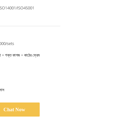
ISO14001/ISO45001
000/sets
ানো + শক্ত কাগজ + কাঠের ফ্রেম
মাস
Chat Now