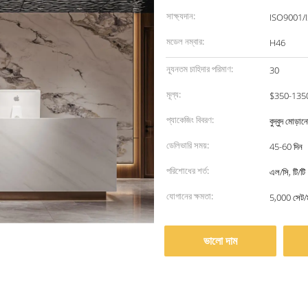
সাক্ষ্যদান:
ISO9001/
মডেল নম্বার:
H46
ন্যূনতম চাহিদার পরিমাণ:
30
মূল্য:
$350-135
প্যাকেজিং বিবরণ:
বুদ্বুদ মোড়
ডেলিভারি সময়:
45-60 দিন
পরিশোধের শর্ত:
এল/সি, টি/টি
যোগানের ক্ষমতা:
5,000 সেট/
ভালো দাম