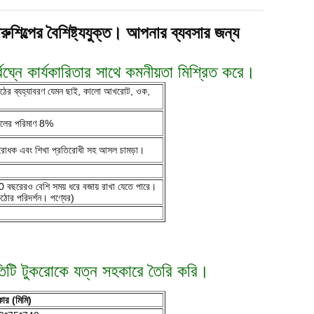
ারুশিল্পের বৈশিষ্ট্যযুক্ত। আপনার ব্যবসার জন্য
্নে কার্যকারিতার সাথে কমনীয়তা মিশ্রিত করে।
 কাঠের ব্যহ্যাবরণ যেমন ছাই, কালো আখরোট, ওক,
র জলের পরিমাণ 8%
রতিরোধক এবং শিখা প্রতিরোধী সহ আসল চামড়া।
20 বছরেরও বেশি সময় ধরে বজায় রাখা যেতে পারে।
কঠোর পরিদর্শন। পণ্যের)
রতিটি টুকরোকে যত্ন সহকারে তৈরি করি।
ার (মিমি)