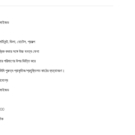
টমাইজড
ার্টমেন্ট, ভিলা, হোটেল, প্রকল্প
্রিক কভার সঙ্গে উচ্চ ঘনত্ব ফেনা
র পরিমাণের উপর ভিত্তি করে
মিমি পুরুত্ব প্রাকৃতিক/প্রযুক্তিগত কাঠের ব্যহ্যাবরণ।
ণযোগ্য
টমাইজড
00
নিক