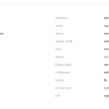
কাস্টমাইজড:
কাস্
অবস্থা:
নতুন
ত্র
আবেদন:
অ্যাপ
গৃহসজ্জার সামগ্রী:
ফ্যাব
ক্ষমতা:
আপনা
সারফেস:
0.6 
OEM/ODM:
গ্রহ
স্পেসিফিকেশন:
কাস্
উৎপত্তি:
চীন
যোগানের ক্ষমতা:
500
শৈলী:
আধু