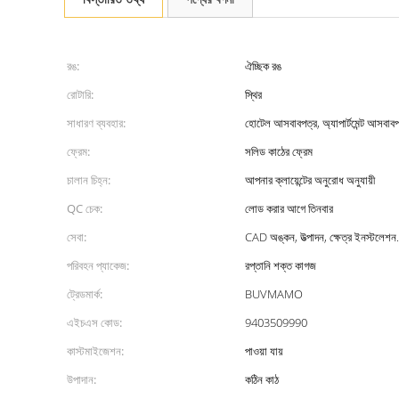
রঙ:
ঐচ্ছিক রঙ
রোটারি:
স্থির
সাধারণ ব্যবহার:
হোটেল আসবাবপত্র, অ্যাপার্টমেন্ট আসবাবপ
ফ্রেম:
সলিড কাঠের ফ্রেম
চালান চিহ্ন:
আপনার ক্লায়েন্টের অনুরোধ অনুযায়ী
QC চেক:
লোড করার আগে তিনবার
সেবা:
CAD অঙ্কন, উত্পাদন, ক্ষেত্র ইনস্টলেশন.
পরিবহন প্যাকেজ:
রপ্তানি শক্ত কাগজ
ট্রেডমার্ক:
BUVMAMO
এইচএস কোড:
9403509990
কাস্টমাইজেশন:
পাওয়া যায়
উপাদান:
কঠিন কাঠ