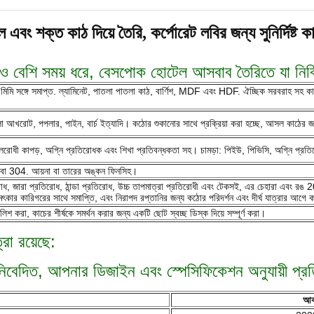
ল এবং শক্ত কাঠ দিয়ে তৈরি, কর্পোরেট লবির জন্য সুনির্দিষ্ট ক
 বেশি সময় ধরে, বেসপোক হোটেল আসবাব তৈরিতে যা নির্বিঘ
0.6 মিমি সঙ্গে সমাপ্ত. ল্যামিনেট, পাতলা পাতলা কাঠ, বার্ণিশ, MDF এবং HDF. ঐচ্ছিক সরবরাহ সহ
, কালো আখরোট, পপলার, পাইন, বার্চ ইত্যাদি। কঠোর শুকানোর সাথে প্রক্রিয়া করা হচ্ছে, আসল কাঠে
M জলরোধী কাপড়, অগ্নি প্রতিরোধক এবং শিখা প্রতিবন্ধকতা সহ। চামড়া: পিইউ, পিভিসি, অগ্নি প্
ল 201 বা 304. আয়না বা তারের অঙ্কন ফিনসিহ।
িরোধ, জারা প্রতিরোধ, ঠান্ডা প্রতিরোধ, উচ্চ তাপমাত্রা প্রতিরোধী এবং টেকসই, এর চেহারা এবং রঙ 
কার কারিগরের সাথে সমাপ্তি, এবং নিরাপদ রপ্তানির জন্য কঠোর পরিদর্শন এবং দীর্ঘ যাত্রার আগে 
শ করা, কাচের শীর্ষকে সমর্থন করার জন্য একটি ছোট স্বচ্ছ ডিস্ক দিয়ে সম্পূর্ণ করা।
রা রয়েছে:
য নিবেদিত, আপনার ডিজাইন এবং স্পেসিফিকেশন অনুযায়ী প্
আক