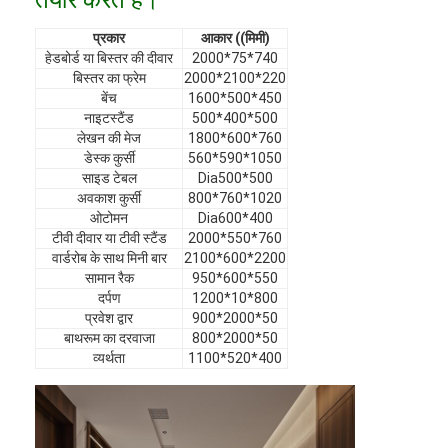
वीआर शो
प्रकार
आकार ((मिमी)
हेडबोर्ड या बिस्तर की दीवार
2000*75*740
हमारे बारे में
बिस्तर का फ्रेम
2000*2100*220
बेंच
1600*500*450
कारखाने का दौरा
नाइटस्टैंड
500*400*500
लेखन की मेज
1800*600*760
गुणवत्ता नियंत्रण
डेस्क कुर्सी
560*590*1050
साइड टेबल
Dia500*500
हमसे संपर्क करें
अवकाश कुर्सी
800*760*1020
ओटोमन
Dia600*400
टीवी दीवार या टीवी स्टैंड
2000*550*760
समाचार
वार्डरोब के साथ मिनी बार
2100*600*2200
सामान रैक
950*600*550
मामले
दर्पण
1200*10*800
प्रवेश द्वार
900*2000*50
अक्सर पूछे जाने वाले प्रश्न
बाथरूम का दरवाजा
800*2000*50
व्यर्थता
1100*520*400
अब बात करें