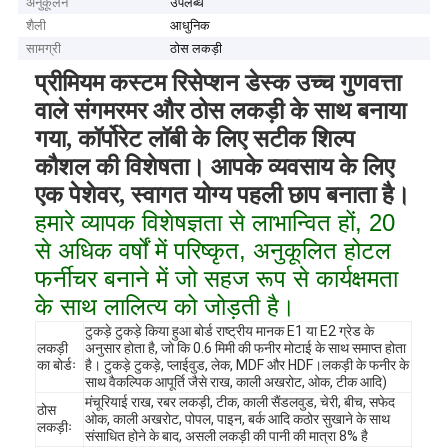
अनुकूलन
उपलब्ध
शैली
आधुनिक
सामग्री
ठोस लकड़ी
प्रीमियम कस्टम रिसेप्शन डेस्क उच्च गुणवत्ता
वाले संगमरमर और ठोस लकड़ी के साथ बनाया
गया, कॉर्पोरेट लॉबी के लिए सटीक शिल्प
कौशल की विशेषता। आपके व्यवसाय के लिए
एक पेशेवर, स्वागत योग्य पहली छाप बनाता है।
हमारे व्यापक विशेषज्ञता से लाभान्वित हों, 20
से अधिक वर्षों में परिष्कृत, अनुकूलित होटल
फर्नीचर बनाने में जो सहज रूप से कार्यक्षमता
के साथ लालित्य को जोड़ती है।
टुकड़े टुकड़े किया हुआ बोर्ड राष्ट्रीय मानक E1 या E2 ग्रेड के
लकड़ी
अनुसार होता है, जो कि 0.6 मिमी की फनीर मोटाई के साथ समाप्त होता
का बोर्डः
है। टुकड़े टुकड़े, प्लाईवुड, लेक, MDF और HDF।लकड़ी के फनीर के
साथ वैकल्पिक आपूर्ति जैसे राख, काली अखरोट, ओक, टीक आदि)
मंचूरियाई राख, रबर लकड़ी, टीक, काली सैंडलवुड, चेरी, बीच, सफेद
ठोस
ओक, काली अखरोट, पोपल, पाइन, बर्क आदि कठोर सुखाने के साथ
लकड़ीः
संसाधित होने के बाद, असली लकड़ी की पानी की मात्रा 8% है