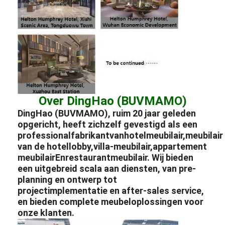
Over DingHao (BUVMAMO)
DingHao (BUVMAMO), ruim 20 jaar geleden
opgericht, heeft zichzelf gevestigd als een
professional
fabrikant
van
hotelmeubilair
,
meubilair
van de hotellobby
,
villa-meubilair
,
appartement
meubilair
En
restaurantmeubilair
. Wij bieden
een uitgebreid scala aan diensten, van pre-
planning en ontwerp tot
projectimplementatie en after-sales service,
en bieden complete meubeloplossingen voor
onze klanten.