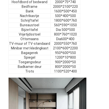
Hoofdbord of bedwand
2000*75*740
Meubels
Bedframe
2000*2100*220
Bank
1600*500*450
Meubelen voor villa's
Nachtkastje
500*400*500
Schrijftafel
1800*600*760
Appartementmeubilair
Bureaustoel
560*590*1050
Bijzettafel
Dia 500*500
Vrijetijdsstoel
800*760*1020
Meubelen voor commerciële clubs
Ottomaans
Dia600*400
TV-muur of TV-standaard
2000*550*760
Eetkamer meubels
Minibar met kledingkast
2100*600*2200
Bagagerek
950*600*550
Kantoormeubilair
Spiegel
1200*10*800
Toegangsdeur
900*2000*50
Badkamer deur
800*2000*50
Meubelbeslag
Trots
1100*520*400
Bekleed Meubilair