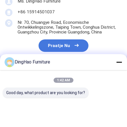
Ms. DingHao Furniture
+86 15914501037
Nr. 70, Chuangye Road, Economische
Ontwikkelingszone, Taiping Town, Conghua District,
Guangzhou City, Provincie Guangdong, China
Praatje Nu
DingHao Furniture
Krijg De Beste Prijs Voor
1:42 AM
Good day, what product are you looking for?
Moderne kantoormeubels gemaakt
van hoogwaardig hout, metaal en
marmer, met uitstekend
vakmanschap voor hedendaagse
studeerkamers.Stijlvolle bureaus en
kasten maken uw werkplek perfect