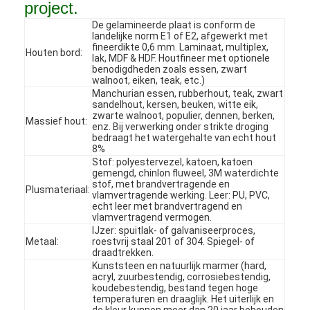
project.
De gelamineerde plaat is conform de
landelijke norm E1 of E2, afgewerkt met
fineerdikte 0,6 mm. Laminaat, multiplex,
Houten bord:
lak, MDF & HDF. Houtfineer met optionele
benodigdheden zoals essen, zwart
walnoot, eiken, teak, etc.)
Manchurian essen, rubberhout, teak, zwart
sandelhout, kersen, beuken, witte eik,
zwarte walnoot, populier, dennen, berken,
Massief hout:
enz. Bij verwerking onder strikte droging
bedraagt ​​het watergehalte van echt hout
8%
Stof: polyestervezel, katoen, katoen
gemengd, chinlon fluweel, 3M waterdichte
stof, met brandvertragende en
Plusmateriaal:
vlamvertragende werking. Leer: PU, PVC,
echt leer met brandvertragend en
vlamvertragend vermogen.
IJzer: spuitlak- of galvaniseerproces,
Huis
Metaal:
roestvrij staal 201 of 304. Spiegel- of
draadtrekken.
Producten
Kunststeen en natuurlijk marmer (hard,
acryl, zuurbestendig, corrosiebestendig,
koudebestendig, bestand tegen hoge
Video's
temperaturen en draaglijk. Het uiterlijk en
de kleur kunnen meer dan 20 jaar behouden