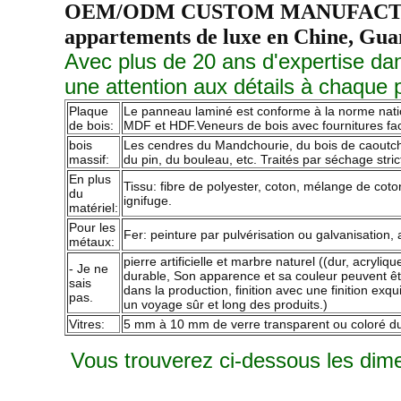
OEM/ODM CUSTOM MANUFACTURE Meu
appartements de luxe en Chine, Gu
Avec plus de 20 ans d'expertise dan
une attention aux détails à chaque
Plaque
Le panneau laminé est conforme à la norme natio
de bois:
MDF et HDF.Veneurs de bois avec fournitures facul
bois
Les cendres du Mandchourie, du bois de caoutchou
massif:
du pin, du bouleau, etc. Traités par séchage stric
En plus
Tissu: fibre de polyester, coton, mélange de coton
du
ignifuge.
matériel:
Pour les
Fer: peinture par pulvérisation ou galvanisation,
métaux:
pierre artificielle et marbre naturel ((dur, acryli
- Je ne
durable, Son apparence et sa couleur peuvent ê
sais
dans la production, finition avec une finition ex
pas.
un voyage sûr et long des produits.)
Vitres:
5 mm à 10 mm de verre transparent ou coloré durc
Vous trouverez ci-dessous les dim