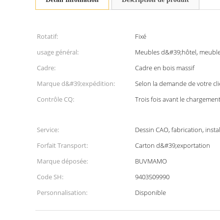
Rotatif:
Fixé
usage général:
Meubles d&#39;hôtel, meubl
Cadre:
Cadre en bois massif
Marque d&#39;expédition:
Selon la demande de votre cli
Contrôle CQ:
Trois fois avant le chargemen
Service:
Dessin CAO, fabrication, instal
Forfait Transport:
Carton d&#39;exportation
Marque déposée:
BUVMAMO
Code SH:
9403509990
Personnalisation:
Disponible