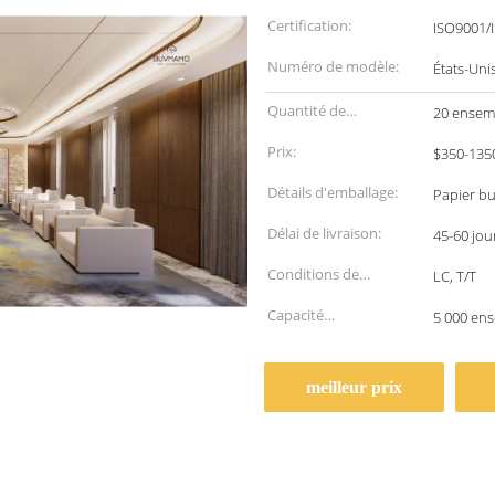
Certification:
ISO9001/
Numéro de modèle:
États-Uni
Quantité de
20 ensem
commande min:
Prix:
$350-135
Détails d'emballage:
Papier bu
Délai de livraison:
45-60 jou
Conditions de
LC, T/T
paiement:
Capacité
5 000 en
d'approvisionnement:
meilleur prix