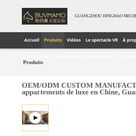
GUANGZHOU DINGHAO MEUBLE
Accueil
Produits
Vidéos
Le spectacle VR
À pro
Carte du site
Politique de confidentialité
Les affai
Produits
OEM/ODM CUSTOM MANUFACTURE Meu
appartements de luxe en Chine, Gu