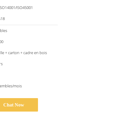
ISO14001/ISO45001
s18
bles
00
lle + carton + cadre en bois
rs
sembles/mois
Chat Now