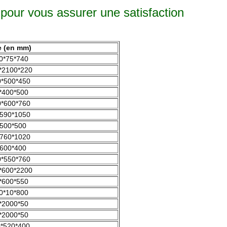
pour vous assurer une satisfaction
le (en mm)
0*75*740
*2100*220
*500*450
*400*500
*600*760
590*1050
500*500
760*1020
600*400
*550*760
*600*2200
*600*550
0*10*800
*2000*50
*2000*50
*520*400