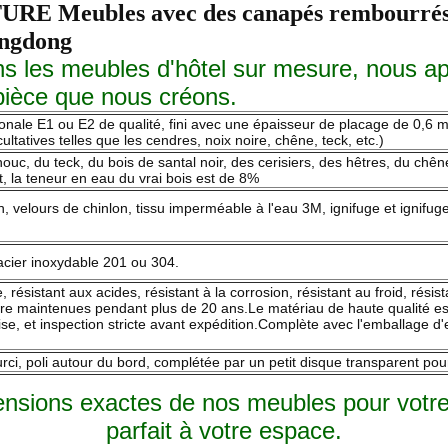
bles avec des canapés rembourrés en 
angdong
s les meubles d'hôtel sur mesure, nous app
 pièce que nous créons.
nale E1 ou E2 de qualité, fini avec une épaisseur de placage de 0,6 
tatives telles que les cendres, noix noire, chêne, teck, etc.)
c, du teck, du bois de santal noir, des cerisiers, des hêtres, du chêne
t, la teneur en eau du vrai bois est de 8%
, velours de chinlon, tissu imperméable à l'eau 3M, ignifuge et ignifuge.
 acier inoxydable 201 ou 304.
que, résistant aux acides, résistant à la corrosion, résistant au froid, rés
tre maintenues pendant plus de 20 ans.Le matériau de haute qualité e
quise, et inspection stricte avant expédition.Complète avec l'emballage 
i, poli autour du bord, complétée par un petit disque transparent pour
ensions exactes de nos meubles pour votre
parfait à votre espace.