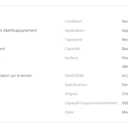
Condition:
No
es d&#39;appartement
Application:
App
Tapisserie:
Mou
ent
Capacité:
Bas
t
Surface:
Pla
d&#
lation sur le terrain.
OEM/ODM:
Acc
Spécification:
Per
Origine:
Chi
Capacité d'approvisionnement:
500
Style:
Mo