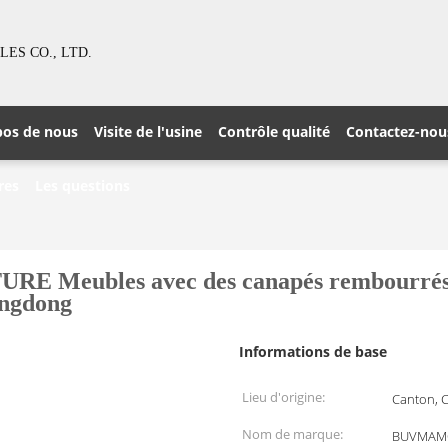
S CO., LTD.
pos de nous
Visite de l'usine
Contrôle qualité
Contactez-nou
res
Les questions
bles avec des canapés rembourrés en 
angdong
Informations de base
Lieu d'origine:
Canton, 
Nom de marque:
BUVMAM