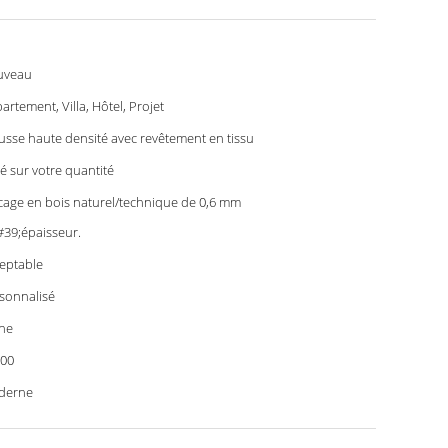
uveau
artement, Villa, Hôtel, Projet
sse haute densité avec revêtement en tissu
é sur votre quantité
cage en bois naturel/technique de 0,6 mm
39;épaisseur.
eptable
sonnalisé
ne
00
derne