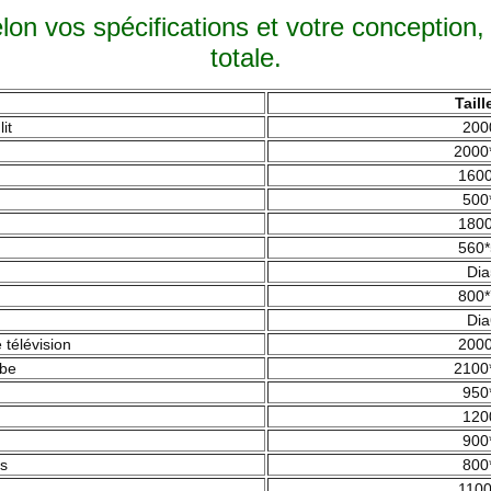
on vos spécifications et votre conception, 
totale.
Tail
it
200
2000
1600
500
1800
560*
Dia
800*
Dia
 télévision
2000
obe
2100
950
120
900
ns
800
1100