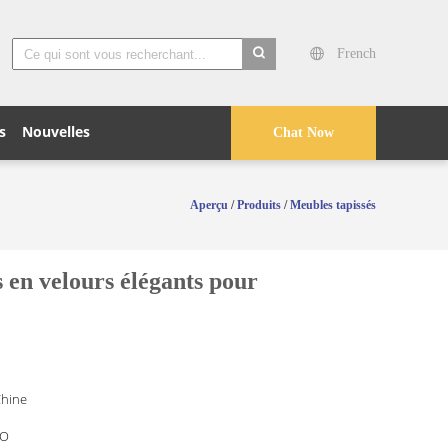
French
search
s
Nouvelles
Chat Now
Aperçu
/
Produits
/
Meubles tapissés
velours élégants pour
Chine
O