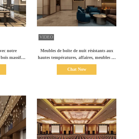
ails
Afficher les détails
vec notre
Meubles de boîte de nuit résistants aux
 bois massif
hautes températures, affaires, meubles de
intemporelle
club modernes
Chat Now
é inégalée