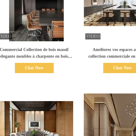
Afficher les détails
Afficher les dét
Commercial Collection de bois massif
Améliorez vos espaces a
élegante meubles à charpente en bois
collection commerciale en
artisanaux pour clubs commerciaux de
exclusive - où l'élégance 
Chat Now
Chat Now
luxe
rencontre une durabilit