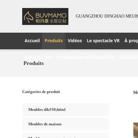
GUANGZHOU DINGHAO MEUBLE
Accueil
Produits
Vidéos
Le spectacle VR
À pro
Carte du site
Politique de confidentialité
Les affai
Produits
Catégories de produit
Me
Meubles d&#39;hôtel
Meubles de maison