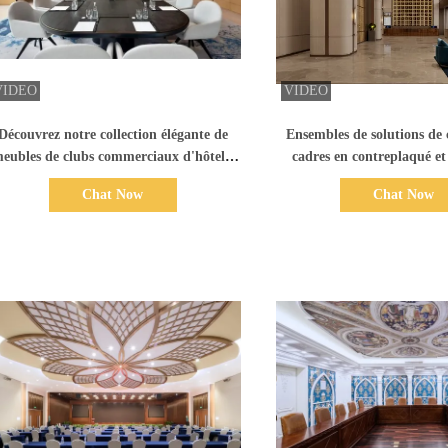
Afficher les détails
Afficher les dét
Découvrez notre collection élégante de
Ensembles de solutions de 
eubles de clubs commerciaux d'hôtels,
cadres en contreplaqué et
onçue pour élever l'ambiance des hôtels
personnalisés OEM/ODM 
Chat Now
Chat Now
commerciaux