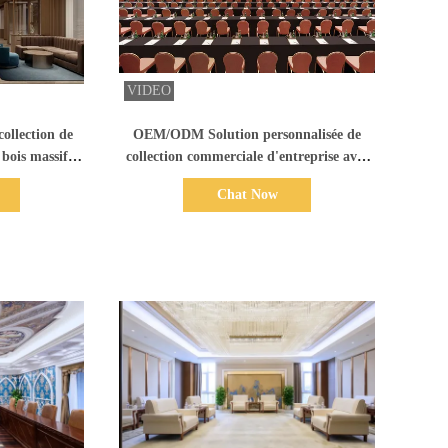
ails
Afficher les détails
collection de
OEM/ODM Solution personnalisée de
 bois massif
collection commerciale d'entreprise avec
pour clubs
bois massif pour les meubles de clubs
Chat Now
commerciaux