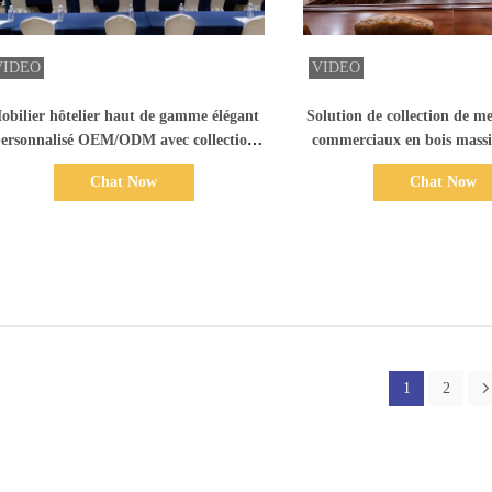
Afficher les détails
Afficher les dét
obilier hôtelier haut de gamme élégant
Solution de collection de m
ersonnalisé OEM/ODM avec collection
commerciaux en bois massif
de bois massif pour club commercial
mesure OEM/ODM pour l
Chat Now
Chat Now
commerciaux de l
1
2