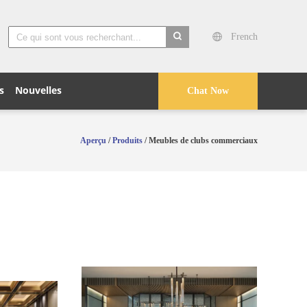
French
search
s
Nouvelles
Chat Now
Aperçu
/
Produits
/ Meubles de clubs commerciaux