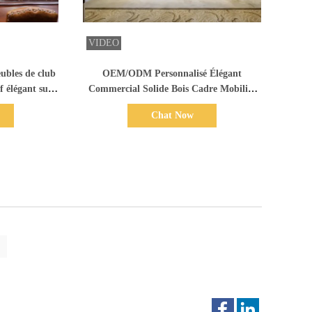
ails
Afficher les détails
eubles de club
OEM/ODM Personnalisé Élégant
 élégant sur
Commercial Solide Bois Cadre Mobilier
es espaces
Collection Solutions Ensembles Fabriqué
Chat Now
uxe
en Chine