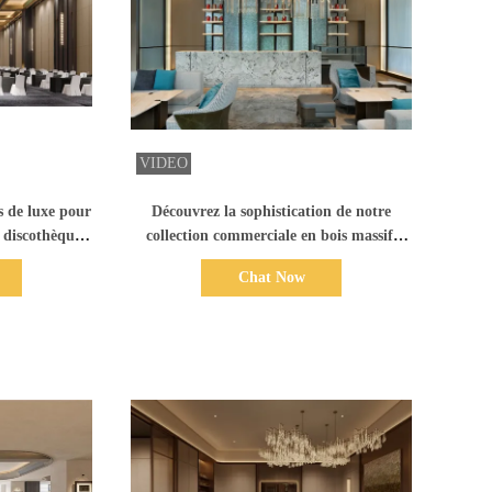
ails
Afficher les détails
s de luxe pour
Découvrez la sophistication de notre
 discothèque,
collection commerciale en bois massif,
cial
conçue pour l'excellence
Chat Now