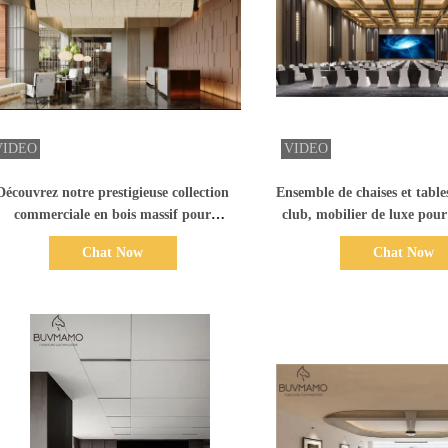
Afficher les détails
Afficher les dét
Découvrez notre prestigieuse collection
Ensemble de chaises et table
commerciale en bois massif pour
club, mobilier de luxe pour
ntreprises, conçue pour l'élégance et la
restaurant commer
Chat Now
Chat Now
durabilité.