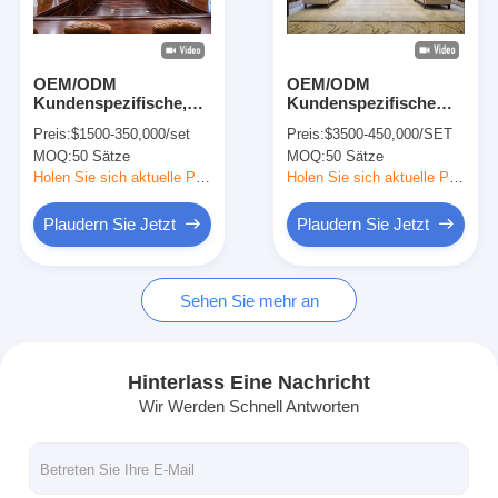
VR-Show
Über uns
OEM/ODM
OEM/ODM
Kundenspezifische,
Kundenspezifische
Werksbesichtigung
elegante Massivholz-
elegante kommerzielle
Preis:
$1500-350,000/set
Preis:
$3500-450,000/SET
Clubmöbellösung für
Massivholzrahmen-
MOQ:
50 Sätze
MOQ:
50 Sätze
luxuriöse
Möbel-Kollektions-
Qualitätskontrolle
Gewerbeflächen
Komplettlösungen,
Holen Sie sich aktuelle Preis
Holen Sie sich aktuelle Preis
hergestellt in China
Kontakt mit uns
Plaudern Sie Jetzt
Plaudern Sie Jetzt
Neuigkeiten
Sehen Sie mehr an
Rechtssachen
Fragen und Antworten
Hinterlass Eine Nachricht
Wir Werden Schnell Antworten
Plaudern Sie Jetzt