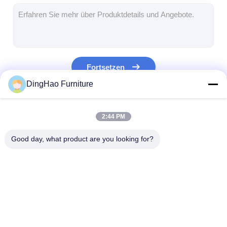
Hotelmöbel
Möbel für Villen
Wohnungsmöbel
Fortsetzen
Möbel für Geschäftsclubs
DingHao Furniture
Esszimmermöbel
Unsere Kategorien
2:44 PM
Büromöbel
Good day, what product are you looking for?
Einrichtungsgegenstände
Polstermöbel
Hotelmöbel
Möbel für Villen
Wohnungsmöb