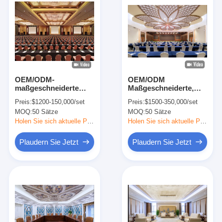
OEM/ODM-
OEM/ODM
maßgeschneiderte
Maßgeschneiderte,
Corporate Commercial
elegante High-End-
Preis:
$1200-150,000/set
Preis:
$1500-350,000/set
Collection-Lösung mit
Hotelmöbel mit
MOQ:
50 Sätze
MOQ:
50 Sätze
Massivholz für
Massivholz-Kollektion
Clubmöbel
für Gewerbe-Clubs
Holen Sie sich aktuelle Preis
Holen Sie sich aktuelle Preis
Plaudern Sie Jetzt
Plaudern Sie Jetzt
Zu Hause
Produkte
Videos