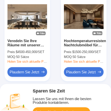
Veredeln Sie Ihre
Hochtemperaturresistente
Räume mit unserer
Nachtclubmöbel für
exklusiven Corporate
Unternehmen –
Preis:
$4500-450,000/SET
Preis:
$1500-250,000/SET
Solid Wood
Moderne Clubmöbel
MOQ:
50 Sätze
MOQ:
50 Sätze
Commercial Collection
- wo zeitlose Eleganz
Holen Sie sich aktuelle Preis
Holen Sie sich aktuelle Preis
auf unübertroffene
Haltbarkeit trifft.
Plaudern Sie Jetzt
Plaudern Sie Jetzt
Sparen Sie Zeit
Lassen Sie uns mit Ihnen die besten
Produkte kontaktieren.