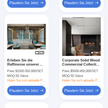
Plaudern Sie Jetzt
Plaudern Sie Jetzt
Erleben Sie die
Corporate Solid Wood
Raffinesse unserer
Commercial Collection
Corporate Solid Wood
Elegant
Preis:
$1500-350,000/SET
Preis:
$5500-450,000/SET
Commercial
Handgefertigter
MOQ:
50 Sätze
MOQ:
50 Sätze
Collection, gefertigt
Holzrahmen Möbel für
für Exzellenz.
Luxus-Geschäftsclubs
Holen Sie sich aktuelle Preis
Holen Sie sich aktuelle Preis
Handgefertigter
Holzrahmen
Plaudern Sie Jetzt
Plaudern Sie Jetzt