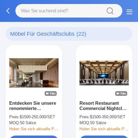
Möbel Für Geschäftsclubs
(22)
Entdecken Sie unsere
Resort Restaurant
renommierte
Commercial Nightclub
Corporate Solid Wood
Furniture Luxury Club
Preis:
$1500-250,000/SET
Preis:
$1500-350,000/SET
Commercial
Chairs And Table Set
MOQ:
50 Sätze
MOQ:
50 Sätze
Collection, entworfen
für Eleganz und
Holen Sie sich aktuelle Preis
Holen Sie sich aktuelle Preis
Langlebigkeit.