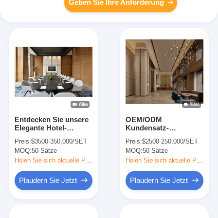
Geben Sie Ihre Anforderung
Entdecken Sie unsere
OEM/ODM
Elegante Hotel-
Kundensatz-
Fertigungsklub-
Lösungssets für
Preis:
$3500-350,000/SET
Preis:
$2500-250,000/SET
Möbelkollektion,
Sperrholz und
MOQ:
50 Sätze
MOQ:
50 Sätze
entworfen, um die
Massivholzrahmen für
Atmosphäre der
den Geschäftsclub
Holen Sie sich aktuelle Preis
Holen Sie sich aktuelle Preis
Hotels zu erhöhen
Brauner
Plaudern Sie Jetzt
Plaudern Sie Jetzt
Fertigungsklub-Möbel
ISO45001 Nachtclub
Schlafzimmer