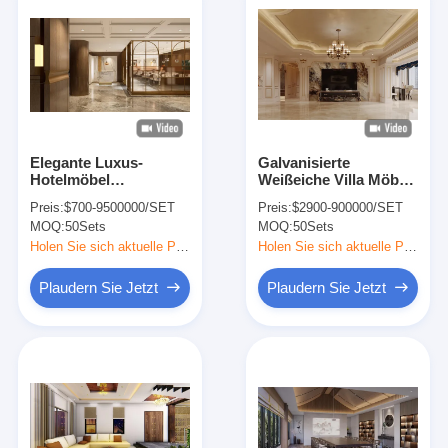
Elegante Luxus-
Galvanisierte
Hotelmöbel
Weißeiche Villa Möbel
Wohnräume
Villa Schlafcouch 1600
Preis:
$700-9500000/SET
Preis:
$2900-900000/SET
Massivholzrahmenmöbel
x 500mm
MOQ:
50Sets
MOQ:
50Sets
Holen Sie sich aktuelle Preis
Holen Sie sich aktuelle Preis
Plaudern Sie Jetzt
Plaudern Sie Jetzt