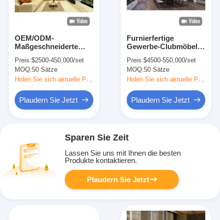
OEM/ODM-
Furnierfertige
Maßgeschneiderte
Gewerbe-Clubmöbel
moderne kommerzielle
E1 E2 Güteklasse
Preis:
$2500-450,000/set
Preis:
$4500-550,000/set
Club-Möbelkollektion,
Club-Sektionsmöbel
MOQ:
50 Sätze
MOQ:
50 Sätze
Komplettlösung,
Massivholzrahmen,
Holen Sie sich aktuelle Preis
Holen Sie sich aktuelle Preis
Studio-Apartment-
Möbel
Plaudern Sie Jetzt
Plaudern Sie Jetzt
Sparen Sie Zeit
Lassen Sie uns mit Ihnen die besten
Produkte kontaktieren.
Plaudern Sie Jetzt