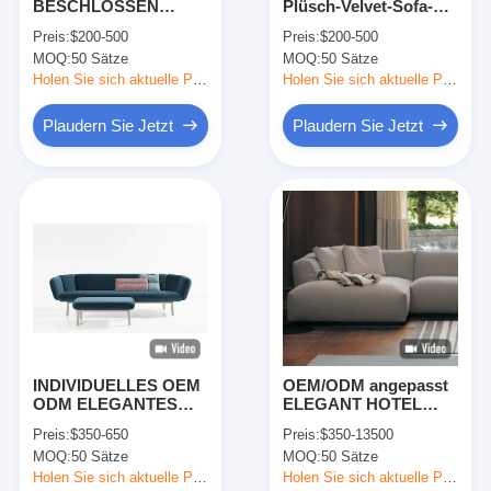
BESCHLOSSEN
Plüsch-Velvet-Sofa-
VR-Show
Solidholz/Plyholz-
Satz aus massivem
Preis:
$200-500
Preis:
$200-500
Rahmen Schreibtisch,
Holz/Plyholz-Rahmen
MOQ:
50 Sätze
MOQ:
50 Sätze
Rundtisch, Esstisch,
für
Über uns
Made in China für
Hotel/Villa/Resort/Wohnun
Holen Sie sich aktuelle Preis
Holen Sie sich aktuelle Preis
Hotel, Villa, Resort &
Werksbesichtigung
Apartment Projekt
Plaudern Sie Jetzt
Plaudern Sie Jetzt
Qualitätskontrolle
Kontakt mit uns
Neuigkeiten
Rechtssachen
Fragen und Antworten
INDIVIDUELLES OEM
OEM/ODM angepasst
ODM ELEGANTES
ELEGANT HOTEL
Plaudern Sie Jetzt
MASSIVHOLZ
STYLE VELVET
Preis:
$350-650
Preis:
$350-13500
BARHOCKER SET, 1
SEKTIONALEN
MOQ:
50 Sätze
MOQ:
50 Sätze
JAHR GARANTIE FÜR
SOCHEN Möbel
HOTEL RESTAURANT
Sammlung SETTE
Holen Sie sich aktuelle Preis
Holen Sie sich aktuelle Preis