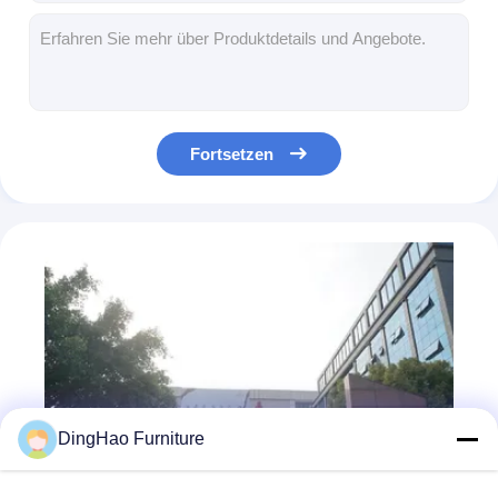
ISO9001 Garderobe Garderobe Laminat Sperrholz Garderobenmöbel
Stilvoller Garderoben-Ankleideraum OEM ODM Individuelle Schrankmöbel Kunststein
Präzision Vielseitige Schrankkunst Apartment Massivholz Küchenschränke
Feuerhemmender 2000MM vielseitiger Schrank Exquisiter Massivholz-Aufbewahrungsschrank
OEM ODM Vielseitiger Schrank Ästhetische Nützlichkeit Schlafzimmer Kleiderschrank Benutzerdefiniert
Fortsetzen
Laminat Vielseitiger Schrank Verstellbares Schlafzimmer Massivholz Vorratsschrank
Maßgeschneiderter, stilvoller, vielseitiger Schrank ODM OEM Hotelküchenschränke
Gewerbliche Apartment Sofa Couch Gewerbe Club Weiche Couch Möbel Kissen Kissen
Eleganter, maßgefertigter Samt-Sofastoff, modern, einfach, maßgefertigt, Samtsofa
OEM ODM Handwerk Sofa Couch Massivholz Sofa Möbel Sets
DingHao Furniture