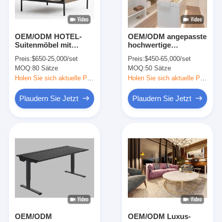
OEM/ODM HOTEL-
OEM/ODM angepasste
Suitenmöbel mit
hochwertige
maßgeschneiderten
angepasste
Preis:
$650-25,000/set
Preis:
$450-65,000/set
massivem Holzrahmen
Kleiderschrank-
MOQ:
80 Sätze
MOQ:
50 Sätze
Klackroom-Produkte
aus China für den
Holen Sie sich aktuelle Preis
Holen Sie sich aktuelle Preis
internationalen
Vertrieb
Plaudern Sie Jetzt
Plaudern Sie Jetzt
Zu Hause
Produkte
Videos
OEM/ODM
OEM/ODM Luxus-