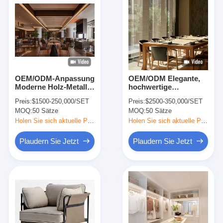
OEM/ODM-Anpassung
OEM/ODM Elegante,
Moderne Holz-Metall-
hochwertige
Stoff-Leder Tisch
Büromöbel aus
Preis:
$1500-250,000/SET
Preis:
$2500-350,000/SET
Stuhl Möbel für Hotel
Massivholz für
MOQ:
50 Sätze
MOQ:
50 Sätze
Restaurant Esszimmer
Teezimmer-
Bar Café
Raumprojekte
Holen Sie sich aktuelle Preis
Holen Sie sich aktuelle Preis
Plaudern Sie Jetzt
Plaudern Sie Jetzt