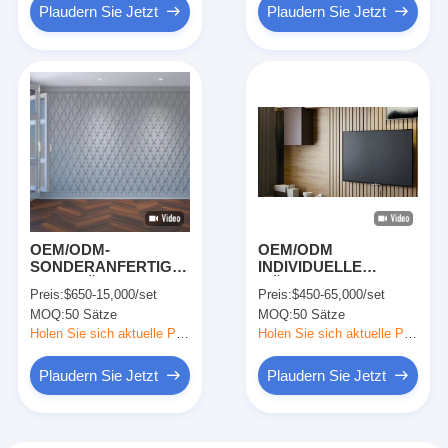
Design
Plaudern Sie Jetzt
Plaudern Sie Jetzt
OEM/ODM-
OEM/ODM
SONDERANFERTIGUNG
INDIVIDUELLE
LUXURIÖSE,
MÖBELSERIEN MIT
Preis:
$650-15,000/set
Preis:
$450-65,000/set
ZEITGENÖSSISCHE
WANDVERKLEIDUNG
MOQ:
50 Sätze
MOQ:
50 Sätze
HOTELEINRICHTUNG
- GESAMTLÖSUNGEN
MIT
Holen Sie sich aktuelle Preis
Holen Sie sich aktuelle Preis
WANDVERKLEIDUNGSMÖBELKOLLEKTION
Plaudern Sie Jetzt
Plaudern Sie Jetzt