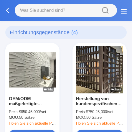
Einrichtungsgegenstände
(4)
OEM/ODM-
Herstellung von
maßgefertigte
kundenspezifischen
Möbelfabrik – Neueste
Innenverkleidungen
Preis:
$850-45,000/set
Preis:
$750-25,000/set
dekorative 3D-
aus Holz für feste
MOQ:
50 Sätze
MOQ:
50 Sätze
Massivholz-
Hotelmöbel für
Wandpaneele für
Hotel/Apartment/Villa/Reso
Holen Sie sich aktuelle Preis
Holen Sie sich aktuelle Preis
Hotels mit Layout-