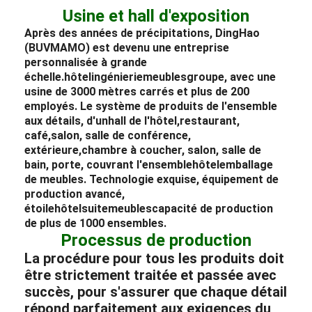
Usine et hall d'exposition
Après des années de précipitations, DingHao
(BUVMAMO) est devenu une entreprise
personnalisée à grande
échelle.
hôtel
ingénierie
meubles
groupe, avec une
usine de 3000 mètres carrés et plus de 200
employés. Le système de produits de l'ensemble
aux détails, d'un
hall de l'hôtel
,
restaurant
,
café,
salon
, salle de conférence,
extérieure,
chambre à coucher
, salon, salle de
bain, porte, couvrant l'ensemble
hôtel
emballage
de meubles
. Technologie exquise, équipement de
production avancé,
étoile
hôtel
suite
meubles
capacité de production
de plus de 1000 ensembles.
Processus de production
La procédure pour tous les produits doit
être strictement traitée et passée avec
succès, pour s'assurer que chaque détail
répond parfaitement aux exigences du