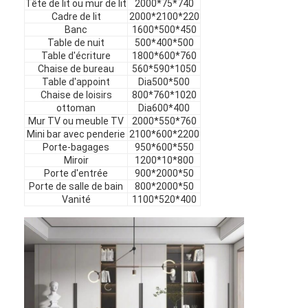
Tête de lit ou mur de lit
2000*75*740
Meubles d'hôtel
Cadre de lit
2000*2100*220
Banc
1600*500*450
Meubles de maison
Table de nuit
500*400*500
Table d'écriture
1800*600*760
Chaise de bureau
560*590*1050
Meubles pour appartements
Table d'appoint
Dia500*500
Chaise de loisirs
800*760*1020
Meubles de clubs commerciaux
ottoman
Dia600*400
Mur TV ou meuble TV
2000*550*760
Meubles de salle à manger
Mini bar avec penderie
2100*600*2200
Porte-bagages
950*600*550
Meubles de bureau
Miroir
1200*10*800
Porte d'entrée
900*2000*50
Porte de salle de bain
800*2000*50
Mobilier fixe
Vanité
1100*520*400
Meubles tapissés