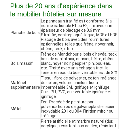
Plus de 20 ans d'expérience dans
le mobilier hôtelier sur mesure
Le panneau stratifié est conforme à la
norme nationale E1 ou E2, fini avec une
épaisseur de placage de 0,6 mm.
Planche de bois
Stratifié, contreplaqué, laque, MDF et HDF.
:
Placage de bois avec des fournitures
optionnelles telles que frêne, noyer noir,
chêne, teck, etc.)
Frêne de Mandchourie, bois d'hévéa, teck,
bois de santal noir, cerisier, hêtre, chêne
Bois massif :
blanc, noyer noir, peuplier, pin, bouleau,
etc. Traité avec un séchage strict, la
teneur en eau du bois véritable est de 8 %
Tissu : fibre de polyester, coton, mélange
Matériel
de coton, velours chinlon, tissu
supplémentaire
imperméable 3M, ignifuge et ignifuge.
:
Cuir : PU, PVC, cuir véritable ignifuge et
Accueil
ignifuge.
Fer : Procédé de peinture par
pulvérisation ou de galvanoplastie, acier
Métal:
Produits
inoxydable 201 ou 304. Finition miroir ou
tréfilage.
Pierre artificielle et marbre naturel (dur,
Vidéos
acrylique, résistant aux acides, résistant