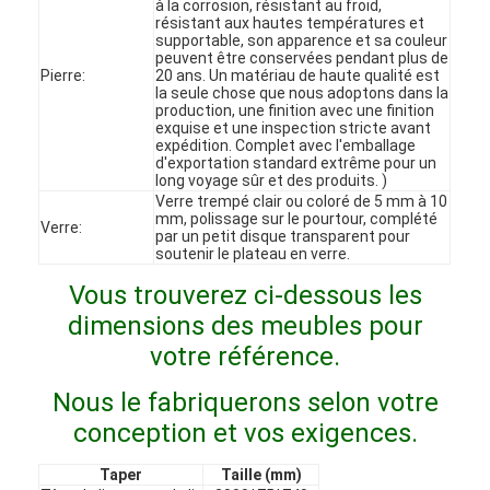
à la corrosion, résistant au froid,
Le spectacle VR
résistant aux hautes températures et
supportable, son apparence et sa couleur
peuvent être conservées pendant plus de
À propos de nous
Pierre:
20 ans. Un matériau de haute qualité est
la seule chose que nous adoptons dans la
production, une finition avec une finition
Visite de l'usine
exquise et une inspection stricte avant
expédition. Complet avec l'emballage
d'exportation standard extrême pour un
Contrôle qualité
long voyage sûr et des produits. )
Verre trempé clair ou coloré de 5 mm à 10
Contactez-nous
mm, polissage sur le pourtour, complété
Verre:
par un petit disque transparent pour
soutenir le plateau en verre.
Nouvelles
Vous trouverez ci-dessous les
Les affaires
dimensions des meubles pour
votre référence.
Les questions
Nous le fabriquerons selon votre
Causez Maintenant
conception et vos exigences.
Taper
Taille (mm)