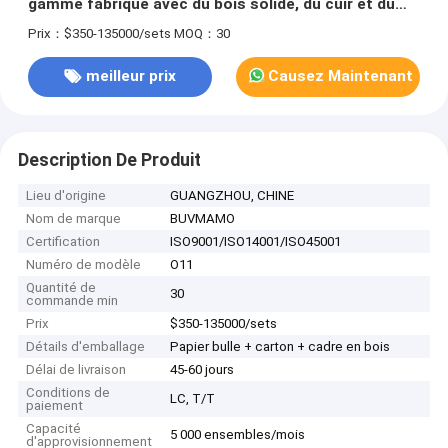
gamme fabriqué avec du bois solide, du cuir et du
métal, construit avec un savoir-faire artisanal
Prix：$350-135000/sets
MOQ：30
précis.
meilleur prix
Causez Maintenant
Description De Produit
Lieu d'origine
GUANGZHOU, CHINE
Nom de marque
BUVMAMO
Certification
ISO9001/ISO14001/ISO45001
Numéro de modèle
O11
Quantité de
30
commande min
Prix
$350-135000/sets
Détails d'emballage
Papier bulle + carton + cadre en bois
Délai de livraison
45-60 jours
Conditions de
LC, T/T
paiement
Capacité
5 000 ensembles/mois
d'approvisionnement