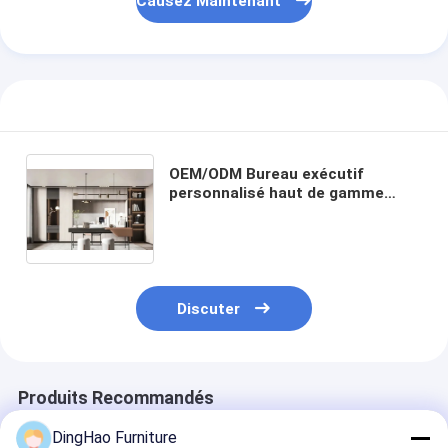
Causez Maintenant
OEM/ODM Bureau exécutif
personnalisé haut de gamme
fabriqué avec du bois solide, du
cuir et du métal, construit avec
un savoir-faire artisanal précis.
Discuter
Produits Recommandés
DingHao Furniture