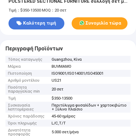
POLSTERED SECTIONAL FURNITURE συλλογή σετ με
στερεό ξύλο/πλεϊούχο στην Κίνα, Guangzhou
Τιμή：$350-13500
MOQ：20 σετ
Καλύτερη τιμή
Συνομιλία τώρα
Περιγραφή Προϊόντων
Τόπος καταγωγής
Guangzhou, Κίνα
Μάρκα
BUVMAMO
Πιστοποίηση
ISO9001/ISO14001/ISO45001
Αριθμό μοντέλου
US21
Ποσότητα
20 σετ
παραγγελίας min
Τιμή
$350-13500
Συσκευασία
Περιτύλιγμα φυσαλίδων + χαρτοκιβώτιο
λεπτομέρειες
+ Ξύλινο πλαίσιο
Χρόνος παράδοσης
45-60 ημέρες
Όροι πληρωμής
L/C,T/T
Δυνατότητα
5.000 σετ/μήνα
προσφοράς