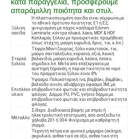
κατά παραγγελία, προσφέρουμε
απαράμιλλη ποιότητα και στυλ.
Η πλαστικοποιημένη σανίδα είναι σύμφωνα με
το εθνικό πρότυπο ποιότητας E1 ή E2,
Ξύλινη
φινιρισμένη με πάχος καπλαμά 0,6mm.
σανίδα:
Laminate, κόντρα πλακέ, λάκα, MDF & HDF.
Καπλαμάς ξύλου με προαιρετικές προμήθειες
όπως στάχτη, μαύρη καρυδιά, δρυς, τικ, κ.λπ.)
Τέφρα Μαντζουρίας, ξύλο καουτσούκ, τικ,
μαύρο σανταλόξυλο, κερασιά, οξιά, λευκή
Στερεά
βελανιδιά, μαύρη καρυδιά, λεύκα, πεύκο,
ξυλεία:
σημύδα κ.λπ. Μετά από επεξεργασία με
αυστηρή ξήρανση, η περιεκτικότητα σε νερό
του πραγματικού ξύλου είναι 8%
Ύφασμα: Πολυεστερική ίνα, βαμβάκι, βαμβάκι,
βελούδο σινιόν, αδιάβροχο ύφασμα 3M, με
Επιπλέον
επιβραδυντικό φωτιάς και επιβραδυντικότητα
υλικό:
φλόγας. Δέρμα: PU, PVC, γνήσιο δέρμα με
επιβραδυντικό φωτιάς και επιβραδυντικότητα
Σπίτι
φλόγας.
Σίδερο: Διαδικασία βαφής με σπρέι ή
ηλεκτρολυτική επίστρωση, από ανοξείδωτο
Προϊόντα
Μέταλλο:
χάλυβα 201 ή 304. Φινίρισμα με καθρέφτη ή
σύρμα.
Τεχνητή πέτρα και φυσικό μάρμαρο (σκληρό,
Βίντεο
ακρυλικό, ανθεκτικό σε οξύ, ανθεκτικό στη