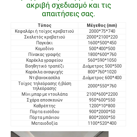
ακριβή σχεδιασμό και τις
Έπιπλα ξενοδοχείων
απαιτήσεις σας.
Έπιπλα βίλας
Τύπος
Μέγεθος (mm)
Έπιπλα διαμερισμάτων
Κεφαλάρι ή τοίχος κρεβατιού
2000*75*740
Σκελετός κρεβατιού
2000*2100*220
Παγκάκι
1600*500*450
Έπιπλα εμπορικών συλλόγων
Κομοδίνο
500*400*500
Πίνακας γραφής
1800*600*760
Έπιπλα τραπεζαρίας
Καρέκλα γραφείου
560*590*1050
Βοηθητικό τραπέζι
Διάμετρος 500*500
Έπιπλα γραφείου
Καρέκλα αναψυχής
800*760*1020
Ντιβανοκασέλα
Διάμετρος 600*400
Τοίχος τηλεόρασης ή βάση
Έπιπλα Σταθερής Τοποθέτησης
2000*550*760
τηλεόρασης
Μίνι μπαρ με ντουλάπα
2100*600*2200
Επικαλυμμένα έπιπλα
Σχάρα αποσκευών
950*600*550
Καθρέπτης
1200*10*800
Πόρτα εισόδου
900*2000*50
Πόρτα μπάνιου
800*2000*50
Ματαιοδοξία
1100*520*400