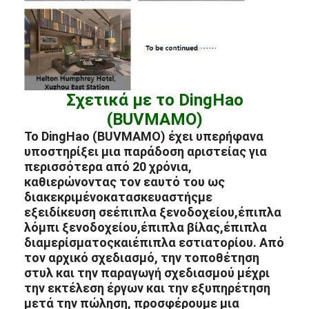
Σχετικά με το DingHao
(BUVMAMO)
Το DingHao (BUVMAMO) έχει υπερήφανα
υποστηρίξει μια παράδοση αριστείας για
περισσότερα από 20 χρόνια,
καθιερώνοντας τον εαυτό του ως
διακεκριμένο
κατασκευαστής
με
εξειδίκευση σε
έπιπλα ξενοδοχείου
,
έπιπλα
λόμπι ξενοδοχείου
,
έπιπλα βίλας
,
έπιπλα
διαμερίσματος
και
έπιπλα εστιατορίου
. Από
τον αρχικό σχεδιασμό, την τοποθέτηση
στυλ και την παραγωγή σχεδιασμού μέχρι
την εκτέλεση έργων και την εξυπηρέτηση
μετά την πώληση, προσφέρουμε μια