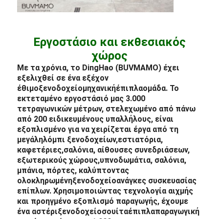
Εργοστάσιο και εκθεσιακός
χώρος
Με τα χρόνια, το DingHao (BUVMAMO) έχει
εξελιχθεί σε ένα εξέχον
έθιμο
ξενοδοχείο
μηχανική
έπιπλα
ομάδα. Το
εκτεταμένο εργοστάσιό μας 3.000
τετραγωνικών μέτρων, στελεχωμένο από πάνω
από 200 ειδικευμένους υπαλλήλους, είναι
εξοπλισμένο για να χειρίζεται έργα από τη
μεγάλη
λόμπι ξενοδοχείων
,
εστιατόρια
,
καφετέριες,
σαλόνια
, αίθουσες συνεδριάσεων,
εξωτερικούς χώρους,
υπνοδωμάτια
, σαλόνια,
μπάνια, πόρτες, καλύπτοντας
ολοκληρωμένη
ξενοδοχείο
ανάγκες συσκευασίας
επίπλων
. Χρησιμοποιώντας τεχνολογία αιχμής
και προηγμένο εξοπλισμό παραγωγής, έχουμε
ένα αστέρι
ξενοδοχείο
σουίτα
έπιπλα
παραγωγική