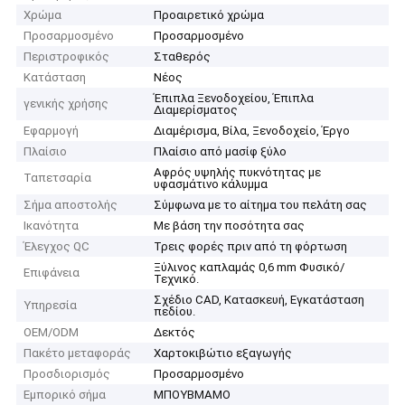
Χρώμα
Προαιρετικό χρώμα
Προσαρμοσμένο
Προσαρμοσμένο
Περιστροφικός
Σταθερός
Κατάσταση
Νέος
Έπιπλα Ξενοδοχείου, Έπιπλα
γενικής χρήσης
Διαμερίσματος
Εφαρμογή
Διαμέρισμα, Βίλα, Ξενοδοχείο, Έργο
Πλαίσιο
Πλαίσιο από μασίφ ξύλο
Αφρός υψηλής πυκνότητας με
Ταπετσαρία
υφασμάτινο κάλυμμα
Σήμα αποστολής
Σύμφωνα με το αίτημα του πελάτη σας
Ικανότητα
Με βάση την ποσότητα σας
Έλεγχος QC
Τρεις φορές πριν από τη φόρτωση
Ξύλινος καπλαμάς 0,6 mm Φυσικό/
Επιφάνεια
Τεχνικό.
Σχέδιο CAD, Κατασκευή, Εγκατάσταση
Υπηρεσία
πεδίου.
OEM/ODM
Δεκτός
Πακέτο μεταφοράς
Χαρτοκιβώτιο εξαγωγής
Προσδιορισμός
Προσαρμοσμένο
Εμπορικό σήμα
ΜΠΟΥΒΜΑΜΟ