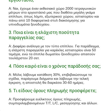
Α: Ναι, έχουμε έναν εκθεσιακό χώρο 2000 τετραγωνικών
μέτρων στο εργοστάσιό μας που διαθέτει μεγάλη γκάμα
επίπλων, όπως λόμπι, εξωτερικού χώρου, εστιατορίου και
πάνω από 10 διαφορετικά στυλ διακόσμησης για
υπνοδωμάτια ξενοδοχείου.
3. Ποια είναι η ελάχιστη ποσότητα
παραγγελίας σας;
Α: Διαφέρει ανάλογα με τον τύπο επίπλου. Για παράδειγμα,
η ελάχιστη παραγγελία για καρέκλες εστιατορίου είναι 50
τεμάχια, ενώ τα έπιπλα δωματίου ξενοδοχείου απαιτούν
τουλάχιστον 20 σετ.
4. Πόσο καιρό είναι ο χρόνος παράδοσής σας;
Α: Μόλις λάβουμε κατάθεση 30%, επιβεβαιώσουμε τα
σχέδια, παράγουμε δείγματα και λάβουμε την τελική
έγκριση, η αποστολή θα διαρκέσει 30-60 ημέρες.
5. Τι είδους όρους πληρωμής προσφέρετε;
Α: Προσφέρουμε ευέλικτους όρους πληρωμής,
συμπεριλαμβανομένων T/T, L/C, μεσεγγύησης και άλλων.