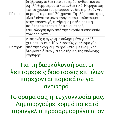
διάβρωση, ανθεκτικό στο κρύο, ανθεκτικό σε
Εμφάνιση VR
υψηλή θερμοκρασία και ανθεκτικό, Η εμφάνιση
και το χρώμα του μπορούν να διατηρηθούν για
Πέτρα:
περισσότερα από 20 χρόνια. Υψηλής ποιότητας
Σχετικά με εμάς
υλικό είναι το μόνο πράγμα που υιοθετούμε
στην παραγωγή, φινίρισμα με εξαιρετική
ποιότητα κατασκευής και αυστηρή
Επισκέψεις στο εργοστάσιο
επιθεώρηση πριν από την ακραία συσκευασία
των προϊόντων.
Έλεγχος Ποιότητας
Διαφανές ή έγχρωμο σκληρυμένο γυαλί 5
χιλιοστών έως 10 χιλιοστών, γυάλισμα γύρω
Ποτήρι:
από την άκρη, συμπληρώνεται με ένα μικρό
Επικοινωνήστε μαζί μας
διαφανές δίσκο για τη στήριξη της γυάλινης
κορυφής.
Ειδήσεις
Για τη διευκόλυνσή σας, οι
λεπτομερείς διαστάσεις επίπλων
Υποθέσεις
παρέχονται παρακάτω για
Ερωτήσεις
αναφορά.
Συνομιλία τώρα
Το όραμά σας, η τεχνογνωσία μας.
Δημιουργούμε κομμάτια κατά
παραγγελία προσαρμοσμένα στον