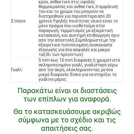
κρύο, ανθεκτικό στις υψηλές
Εμφάνιση VR
θερμοκρασίες και ανθεκτικό, Η εμφάνισή
του και το χρώμα του μπορούν να
διατηρηθούν για περισσότερα από 20
Σχετικά με εμάς
Στόουν:
χρόνια.Υψηλής ποιότητας υλικό είναι το
μόνο πράγμα που υιοθετούμε στην
παραγωγή, τερματισμός με εξαιρετική
Επισκέψεις στο εργοστάσιο
κατασκευή, και αυστηρή επιθεώρηση πριν
από την αποστολή.Συμπληρώστε με την
εξαιρετικά τυποποιημένη συσκευασία
Έλεγχος Ποιότητας
εξαγωγής για ένα ασφαλές και μακρύ
ταξίδι των προϊόντων)
Επικοινωνήστε μαζί μας
5 mm έως 10 mm διαφανές ή χρωματιστό
σκληροποιημένο γυαλί, γυαλιστερό γύρω
Γυαλί:
από την άκρη, ολοκληρώνοντας με ένα
Ειδήσεις
μικρό διαφανές δίσκο για να στηρίξει το
γυάλινο μέρος.
Υποθέσεις
Παρακάτω είναι οι διαστάσεις
των επίπλων για αναφορά.
Ερωτήσεις
Θα το κατασκευάσουμε ακριβώς
Συνομιλία τώρα
σύμφωνα με το σχέδιο και τις
απαιτήσεις σας.