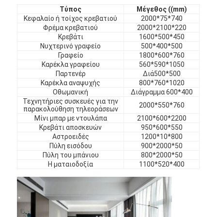
Έπιπλα ξενοδοχείων
Τύπος
Μέγεθος ((mm)
Κεφαλαίο ή τοίχος κρεβατιού
2000*75*740
Έπιπλα βίλας
Φρέμα κρεβατιού
2000*2100*220
Κρεβάτι
1600*500*450
Νυχτερινό γραφείο
500*400*500
Έπιπλα διαμερισμάτων
Γραφείο
1800*600*760
Καρέκλα γραφείου
560*590*1050
Έπιπλα εμπορικών συλλόγων
Παρτενέρ
Διά500*500
Καρέκλα αναψυχής
800*760*1020
Έπιπλα τραπεζαρίας
Οθωμανική
Διάγραμμα 600*400
Τεχνητήριες συσκευές για την
2000*550*760
παρακολούθηση τηλεοράσεων
Έπιπλα γραφείου
Μίνι μπαρ με ντουλάπα
2100*600*2200
Κρεβάτι αποσκευών
950*600*550
Έπιπλα Σταθερής Τοποθέτησης
Αστροειδές
1200*10*800
Πύλη εισόδου
900*2000*50
Πύλη του μπάνιου
800*2000*50
Επικαλυμμένα έπιπλα
Η ματαιοδοξία
1100*520*400