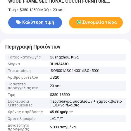
WOOD FRAME SECTIONAL COUCH FURNITURE
COLLECTION SETS MODERN L-SHAPED VELVET
Τιμή：$350-13500
MOQ：20 σετ
FABRIC UPHOLSTERED LONG COUCH - Μονωδικός
τμήματος καναπές για το καθιστικό
Καλύτερη τιμή
Συνομιλία τώρα
Περιγραφή Προϊόντων
Τόπος καταγωγής
Guangzhou, Κίνα
Μάρκα
BUVMAMO
Πιστοποίηση
ISO9001/ISO14001/ISO45001
Αριθμό μοντέλου
US20
Ποσότητα
20 σετ
παραγγελίας min
Τιμή
$350-13500
Συσκευασία
Περιτύλιγμα φυσαλίδων + χαρτοκιβώτιο
λεπτομέρειες
+ Ξύλινο πλαίσιο
Χρόνος παράδοσης
45-60 ημέρες
Όροι πληρωμής
L/C,T/T
Δυνατότητα
5.000 σετ/μήνα
προσφοράς