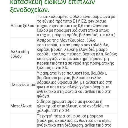
κατασκευή ειδικών επίπλων
ξενοδοχείων.
Το επικαλυμμένο φύλλο είναι σύμφωνα με
το εθνικό πρότυπο E1 ή E2, φινίρισμα
Δέσμη ξύλου:
πάχους φινίρισματος 0,6 mm.Φανιάρα
ξύλου με προαιρετικά συστατικά όπως
στάχτη, μαύρο καρύδι, βελανιδιά, τικ κλπ.)
Άσπρος της Μαντζουρίας, ξύλο
καουτσούκ, τεκάν, μαύρο σανταλόξυλο,
κεράσι, βούκη, λευκή βελανιδιά, μαύρο
Άλλα είδη
καρύδι, τόπλος, πεύκος, βερίκη κλπ. Καθώς
ξύλου
επεξεργάζονται με αυστηρή ξήρανση, η
περιεκτικότητα σε νερό της πραγματικής
ξυλείας είναι 8%
Υφάσματα: ίνες πολυεστέρα, βαμβάκι,
βαμβακερό μείγμα, βελούδο κινλόν,
υδραυλικό ύφασμα 3M, με ανθεκτικό στη
Πλεονέκτημα:
φωτιά και στην φλόγα.γνήσιο δέρμα με
ανθεκτικό στη φωτιά και ανθεκτικό στη
Σπίτι
φλόγα.
Σίδηρο: χρωματισμός με ψεκασμό ή
Μεταλλικό:
ηλεκτρική επικάλυψη, από ανοξείδωτο
Προϊόντα
χάλυβα 201 ή 304.
Τεχνητή πέτρα και φυσικό μάρμαρο
((σκληρό, ακρυλικό, ανθεκτικό στα οξέα,
Βίντεο
ανθεκτικό στη διάβρωση, ανθεκτικό στο