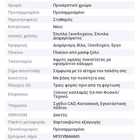
Χρώμα
Προαιρετικό χρώμα
Προσαρμοσμένο
Προσαρμοσμένο
Περιστροφικός
Σταθερός
Κατάσταση
Νέος
Έπιπλα Ξενοδοχείου, Έπιπλα
γενικής χρήσης
Διαμερίσματος
Εφαρμογή
Διαμέρισμα, Βίλα, Ξενοδοχείο, Έργο
Πλαίσιο
Πλαίσιο από μασίφ ξύλο
Αφρός υψηλής πυκνότητας με
Ταπετσαρία
υφασμάτινο κάλυμμα
Σήμα αποστολής
Σύμφωνα με το αίτημα του πελάτη σας
Ικανότητα
Με βάση την ποσότητα σας
Έλεγχος QC
Τρεις φορές πριν από τη φόρτωση
Ξύλινος καπλαμάς 0,6 mm Φυσικό/
Επιφάνεια
Τεχνικό.
Σχέδιο CAD, Κατασκευή, Εγκατάσταση
Υπηρεσία
πεδίου.
OEM/ODM
Δεκτός
Πακέτο μεταφοράς
Χαρτοκιβώτιο εξαγωγής
Προσδιορισμός
Προσαρμοσμένο
Εμπορικό σήμα
ΜΠΟΥΒΜΑΜΟ