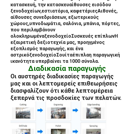
κατασκευή, την κατασκευ
αίθουσες εισόδου
ξενοδοχείων
,
εστιατόρια
, καφετέριες
Αιθονές
,
αίθουσες συνεδριάσεων, εξωτερικούς
χώρους,
υπνοδωμάτια
, σαλόνια, μπάνια, πόρτες,
που περιλαμβάνουν
ολοκληρωμένα
ξενοδοχείο
Συσκευές επίπλων
Η
εξαιρετική δεξιοτεχνία μας, προηγμένος
εξοπλισμός παραγωγής, και ένα
αστρικό
ξενοδοχείο
Σουίτα
έπιπλα
η παραγωγική
ικανότητα υπερβαίνει τα 1000 σύνολα.
Διαδικασία παραγωγής
Οι αυστηρές διαδικασίες παραγωγής
μας και οι λεπτομερείς επιθεωρήσεις
διασφαλίζουν ότι κάθε λεπτομέρεια
ξεπερνά τις προσδοκίες των πελατών.