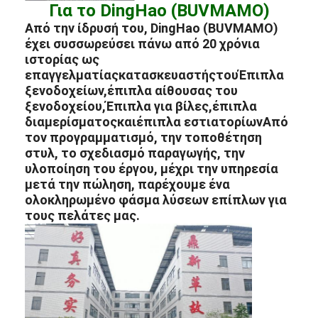
Για το DingHao (BUVMAMO)
Από την ίδρυσή του, DingHao (BUVMAMO)
έχει συσσωρεύσει πάνω από 20 χρόνια
ιστορίας ως
επαγγελματίας
κατασκευαστής
του
Έπιπλα
ξενοδοχείων
,
έπιπλα αίθουσας του
ξενοδοχείου
,
Έπιπλα για βίλες
,
έπιπλα
διαμερίσματος
και
έπιπλα εστιατορίων
Από
τον προγραμματισμό, την τοποθέτηση
στυλ, το σχεδιασμό παραγωγής, την
υλοποίηση του έργου, μέχρι την υπηρεσία
μετά την πώληση, παρέχουμε ένα
ολοκληρωμένο φάσμα λύσεων επίπλων για
τους πελάτες μας.