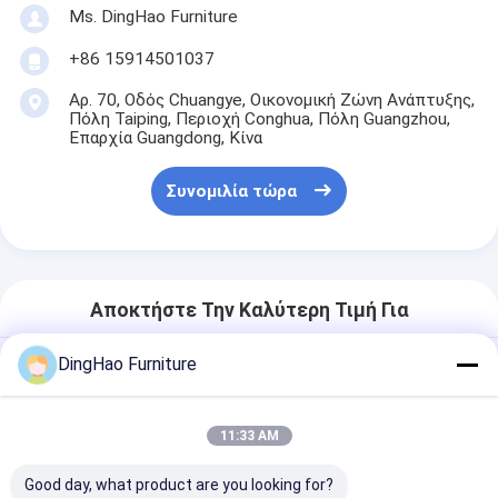
Ms. DingHao Furniture
+86 15914501037
Αρ. 70, Οδός Chuangye, Οικονομική Ζώνη Ανάπτυξης,
Πόλη Taiping, Περιοχή Conghua, Πόλη Guangzhou,
Επαρχία Guangdong, Κίνα
Συνομιλία τώρα
Αποκτήστε Την Καλύτερη Τιμή Για
DingHao Furniture
OEM/ODM CUSTOMIZED
CONTEMPORARY SOLID WOOD
FRAME SECTIONAL COUCH
11:33 AM
FURNITURE COLLECTION SETS
MODERN L-SHAPED VELVET FABRIC
Good day, what product are you looking for?
UPHOLSTERED LONG COUCH -