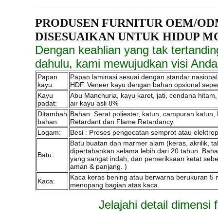
PRODUSEN FURNITUR OEM/ODM
DISESUAIKAN UNTUK HIDUP M
Dengan keahlian yang tak tertandin
dahulu, kami mewujudkan visi Anda
Papan
Papan laminasi sesuai dengan standar nasional
kayu:
HDF. Veneer kayu dengan bahan opsional seperti a
Kayu
Abu Manchuria, kayu karet, jati, cendana hitam, 
padat:
air kayu asli 8%
Ditambah
Bahan: Serat poliester, katun, campuran katun, 
bahan:
Retardant dan Flame Retardancy.
Logam:
Besi : Proses pengecatan semprot atau elektropl
Batu buatan dan marmer alam (keras, akrilik, t
dipertahankan selama lebih dari 20 tahun. Baha
Batu:
yang sangat indah, dan pemeriksaan ketat seb
aman & panjang. )
Kaca keras bening atau berwarna berukuran 5 mm
Kaca:
menopang bagian atas kaca.
Jelajahi detail dimensi