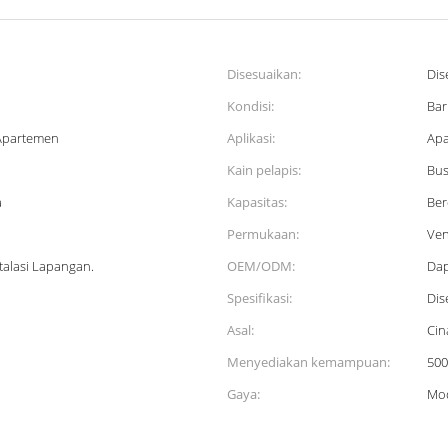
Disesuaikan:
Dis
Kondisi:
Bar
 Apartemen
Aplikasi:
Apa
Kain pelapis:
Bus
a
Kapasitas:
Ber
Permukaan:
Ven
alasi Lapangan.
OEM/ODM:
Dap
Spesifikasi:
Dis
Asal:
Cin
Menyediakan kemampuan:
500
Gaya:
Mo