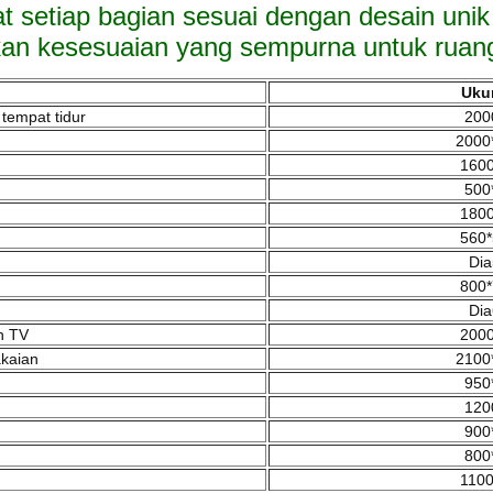
setiap bagian sesuai dengan desain unik 
an kesesuaian yang sempurna untuk ruan
Uku
 tempat tidur
200
2000
1600
500
1800
560*
Dia
800*
Dia
n TV
2000
akaian
2100
950
120
900
800
1100