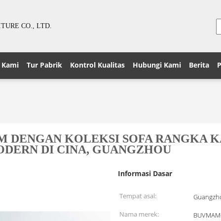
URE CO., LTD.
 Kami
Tur Pabrik
Kontrol Kualitas
Hubungi Kami
Berita
P
 DENGAN KOLEKSI SOFA RANGKA KA
ODERN DI CINA, GUANGZHOU
Informasi Dasar
Tempat asal:
Guangzho
Nama merek:
BUVMAM