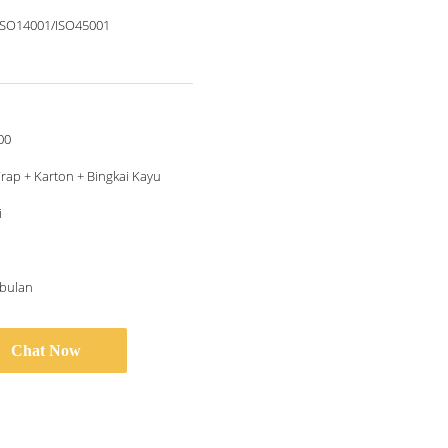
ISO14001/ISO45001
00
ap + Karton + Bingkai Kayu
i
/bulan
Chat Now