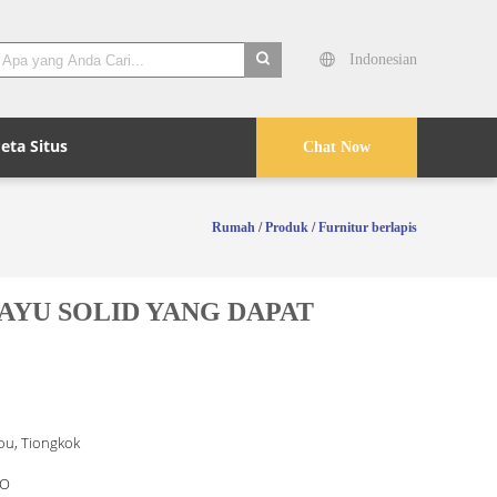
Indonesian
search
eta Situs
Chat Now
Rumah
/
Produk
/
Furnitur berlapis
YU SOLID YANG DAPAT
u, Tiongkok
O