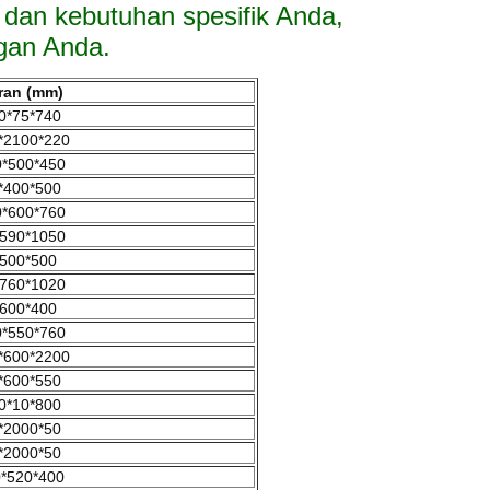
dan kebutuhan spesifik Anda,
gan Anda.
ran (mm)
0*75*740
*2100*220
*500*450
*400*500
*600*760
590*1050
500*500
760*1020
600*400
*550*760
*600*2200
*600*550
0*10*800
*2000*50
*2000*50
*520*400