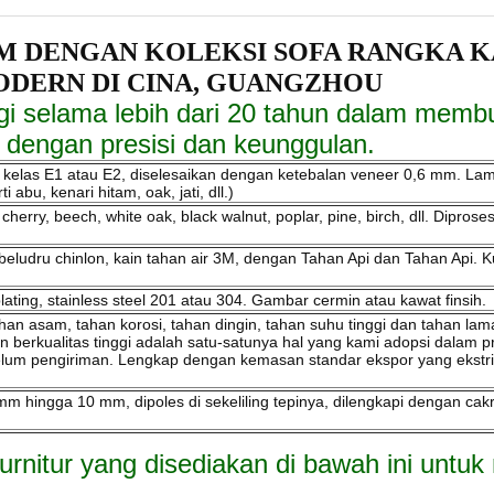
 DENGAN KOLEKSI SOFA RANGKA KA
ODERN DI CINA, GUANGZHOU
gi selama lebih dari 20 tahun dalam membua
 dengan presisi dan keunggulan.
 kelas E1 atau E2, diselesaikan dengan ketebalan veneer 0,6 mm. Lami
bu, kenari hitam, oak, jati, dll.)
cherry, beech, white oak, black walnut, poplar, pine, birch, dll. Dipro
beludru chinlon, kain tahan air 3M, dengan Tahan Api dan Tahan Api. Kul
ating, stainless steel 201 atau 304. Gambar cermin atau kawat finsih.
ahan asam, tahan korosi, tahan dingin, tahan suhu tinggi dan tahan l
n berkualitas tinggi adalah satu-satunya hal yang kami adopsi dalam p
elum pengiriman. Lengkap dengan kemasan standar ekspor yang ekstri
 hingga 10 mm, dipoles di sekeliling tepinya, dilengkapi dengan cak
 furnitur yang disediakan di bawah ini unt