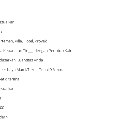
esuaikan
u
rtemen, Villa, Hotel, Proyek
a Kepadatan Tinggi dengan Penutup Kain
dasarkan Kuantitas Anda
eer Kayu Alami/Teknis Tebal 0,6 mm.
at diterima
esuaikan
a
00
dern