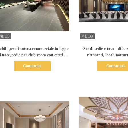
Mostra dettagli
Mostra dettag
bili per discoteca commerciale in legno
Set di sedie e tavoli di lu
i noce, sedie per club room con estetica
ristoranti, locali nottur
orientale
Contattaci
Contattaci