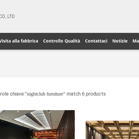
., LTD.
Visita alla fabbrica
Controllo Qualità
Contattaci
Notizie
Ma
role chiave:
match 6 products
"nightclub furniture"