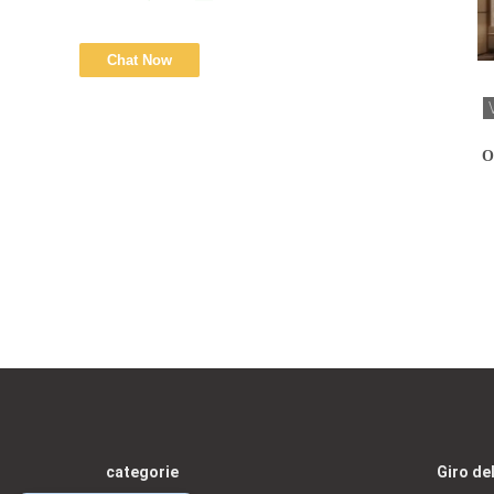
O
co
categorie
Giro de