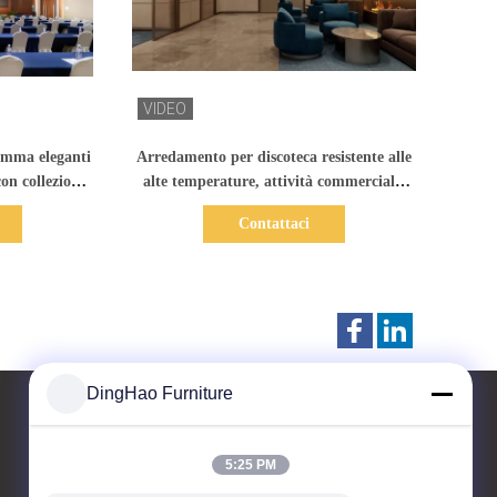
li
Mostra dettagli
gamma eleganti
Arredamento per discoteca resistente alle
n collezione
alte temperature, attività commerciale,
 commerciali
arredamento moderno per club
Contattaci
DingHao Furniture
5:25 PM
Contattaci