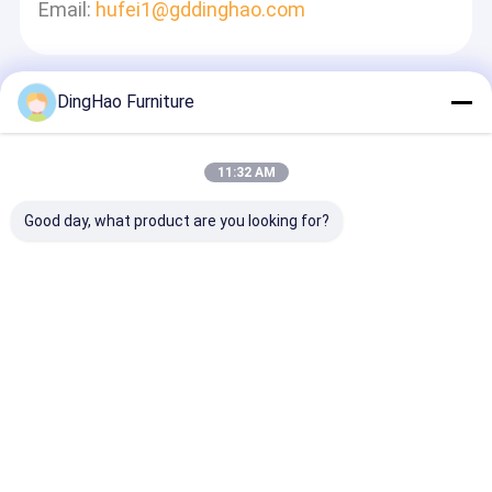
Email:
hufei1@gddinghao.com
DingHao Furniture
Lasciate Un Messaggio
Ti Risponderemo Velocemente
11:32 AM
Good day, what product are you looking for?
Continua
Casa
Circa noi
Contattaci
Desktop Site
Mappa del sito
Norme sulla privacy