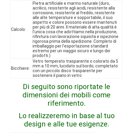
Pietra artificiale e marmo naturale (duro,
Spettacolo VR
acrilico, resistente agli acidi, resistente alla
corrosione, resistente al freddo, resistente
alle alte temperature e sopportabile, il suo
Su di noi
aspetto e colore possono essere mantenuti
per più di 20 anni. Il materiale di alta qualità è
Calcolo:
Visita alla fabbrica
l'unica cosa che adottiamo nella produzione,
rifinitura con lavorazione squisita e ispezione
rigorosa prima della spedizione. Completo di
Controllo Qualità
imballaggio per l'esportazione standard
estremo per un viaggio sicuro e lungo dei
prodotti.)
Contattaci
Vetro temperato trasparente o colorato da 5
mm a 10 mm, lucidato sul bordo, completato
Bicchiere:
con un piccolo disco trasparente per
Notizie
sostenere il piano in vetro.
Casi
Di seguito sono riportate le
dimensioni dei mobili come
Domande frequenti
riferimento.
Ora chiacchieri
Lo realizzeremo in base al tuo
design e alle tue esigenze.