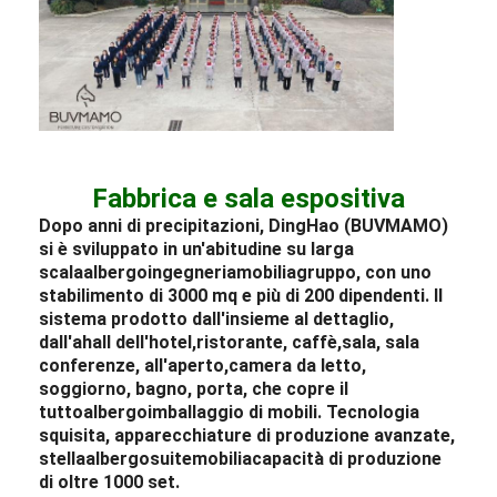
Fabbrica e sala espositiva
Dopo anni di precipitazioni, DingHao (BUVMAMO)
si è sviluppato in un'abitudine su larga
scala
albergo
ingegneria
mobilia
gruppo, con uno
stabilimento di 3000 mq e più di 200 dipendenti. Il
sistema prodotto dall'insieme al dettaglio,
dall'a
hall dell'hotel
,
ristorante
, caffè,
sala
, sala
conferenze, all'aperto,
camera da letto
,
soggiorno, bagno, porta, che copre il
tutto
albergo
imballaggio di mobili
. Tecnologia
squisita, apparecchiature di produzione avanzate,
stella
albergo
suite
mobilia
capacità di produzione
di oltre 1000 set.