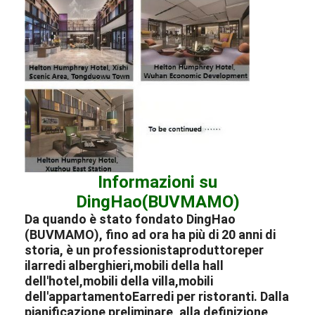
Informazioni su
DingHao(BUVMAMO)
Da quando è stato fondato DingHao
(BUVMAMO), fino ad ora ha più di 20 anni di
storia, è un professionista
produttore
per
il
arredi alberghieri
,
mobili della hall
dell'hotel
,
mobili della villa
,
mobili
dell'appartamento
E
arredi per ristoranti
. Dalla
pianificazione preliminare, alla definizione