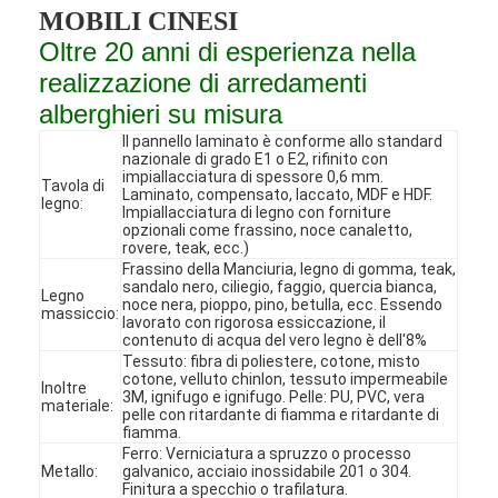
MOBILI CINESI
Oltre 20 anni di esperienza nella
realizzazione di arredamenti
alberghieri su misura
Il pannello laminato è conforme allo standard
nazionale di grado E1 o E2, rifinito con
impiallacciatura di spessore 0,6 mm.
Tavola di
Laminato, compensato, laccato, MDF e HDF.
legno:
Impiallacciatura di legno con forniture
opzionali come frassino, noce canaletto,
rovere, teak, ecc.)
Frassino della Manciuria, legno di gomma, teak,
sandalo nero, ciliegio, faggio, quercia bianca,
Legno
noce nera, pioppo, pino, betulla, ecc. Essendo
massiccio:
lavorato con rigorosa essiccazione, il
contenuto di acqua del vero legno è dell'8%
Tessuto: fibra di poliestere, cotone, misto
Casa
cotone, velluto chinlon, tessuto impermeabile
Inoltre
3M, ignifugo e ignifugo. Pelle: PU, PVC, vera
materiale:
pelle con ritardante di fiamma e ritardante di
Prodotti
fiamma.
Ferro: Verniciatura a spruzzo o processo
Video
Metallo:
galvanico, acciaio inossidabile 201 o 304.
Finitura a specchio o trafilatura.