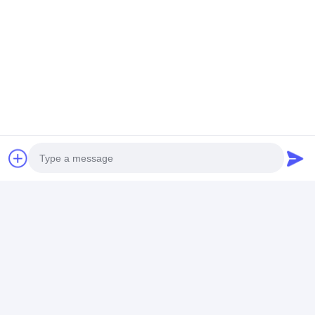
Forniamo tutti i tipi di servizi di arredamento su
misura. Per comprendere meglio le tue
esigenze, parla con noi, ci aspettiamo di
lavorare con te.
Photo
Video Call
Audio Call