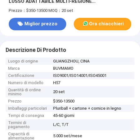
LUSSO ADATTABILE MULTI-REGIONE
PERSONALIZZATO OEM / ODM | ARMADIO DA PARETE
Prezzo：$350-13500
MOQ：20 set
FISSO IN LEGNO PERSONALIZZATO E DIVANO
TAVOLO DA TÈ MOBILE ABBINATO PER PROGETTI
Miglior prezzo
Ora chiacchieri
GLOBALI DI RISTRUTTURAZIONE CASA IN MOBILI
CINESI
Descrizione Di Prodotto
Luogo di origine
GUANGZHOU, CINA
Marca
BUVMAMO
Certificazione
ISO9001/ISO14001/ISO45001
Numero di modello
H57
Quantità di ordine
20 set
minimo
Prezzo
$350-13500
Imballaggi particolari
Pluriball + cartone + cornice in legno
Tempi di consegna
45-60 giorni
Termini di
L/C, T/T
pagamento
Capacità di
5.000 set/mese
alimentazione