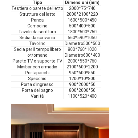
Tipo
Dimensioni (mm)
Mobili in hotel
Testiera o parete del letto
2000*75*740
Struttura del letto
2000*2100*220
Arredamento per ville
Panca
1600*500*450
Comodino
500*400*500
Arredamento per appartamenti
Tavolo da scrittura
1800*600*760
Sedia da scrivania
560*590*1050
Tavolino
Diametro500*500
Arredamento per club commerciali
Sedia per il tempo libero
800*760*1020
ottomano
Diametro600*400
Mobili per sala da pranzo
Parete TV o supporto TV
2000*550*760
Minibar con armadio
2100*600*2200
Mobili per ufficio
Portapacchi
950*600*550
Specchio
1200*10*800
Porta d'ingresso
900*2000*50
Arredamento fisso
Porta del bagno
800*2000*50
Vanità
1100*520*400
Mobile imbottito