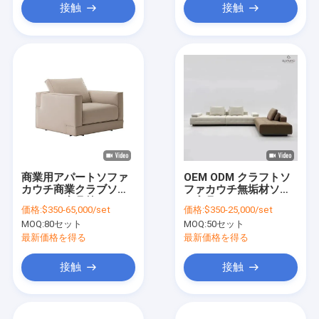
接触
接触
商業用アパートソファ
OEM ODM クラフトソ
カウチ商業クラブソフ
ファカウチ無垢材ソフ
トカウチ家具枕クッシ
ァ家具セット
価格:
$350-65,000/set
価格:
$350-25,000/set
ョン
MOQ:
80セット
MOQ:
50セット
最新価格を得る
最新価格を得る
接触
接触