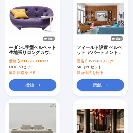
モダンL字型ベルベット
フィールド設置 ベルベ
生地張りロングカウチ
ット アパートメント ソ
モジュラー式リビング
ファ カスタマイズされ
価格:
$3500-25,000/set
価格:
$3580-658,000/SET
ルーム用セクショナル
た省スペース家具 小さ
MOQ:
50セット
MOQ:
50セット
ソファ
なアパート向け
最新価格を得る
最新価格を得る
接触
接触
ホーム
製品
ビデオ