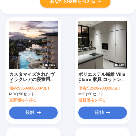
あなたの要件を与える
カスタマイズされたヴ
ポリエステル繊維 Villa
ィラクレアの寝室用家
Claire 家具 コットン混
具、オーダーメイドの
紡 ラブシート スリーパ
価格:
$850-900000/SET
価格:
$2500-900000/SET
アパート用ソファソリ
ーソファ 防水
MOQ:
50セット
MOQ:
50セット
ューション
最新価格を得る
最新価格を得る
接触
接触