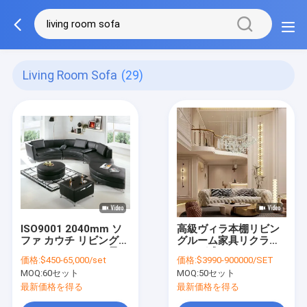
Living Room Sofa
(29)
ISO9001 2040mm ソ
高級ヴィラ本棚リビン
ファ カウチ リビングル
グルーム家具リクライ
ーム ベッドルーム 柔ら
ニング式セクショナル
価格:
$450-65,000/set
価格:
$3990-900000/SET
かいソファセット リビ
ソファ1200mmミラー
MOQ:
60セット
MOQ:
50セット
ングルーム
最新価格を得る
最新価格を得る