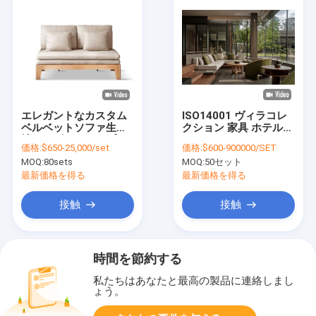
エレガントなカスタム
ISO14001 ヴィラコレ
ベルベットソファ生
クション 家具 ホテル
地、モダンでシンプル
ホーム モジュラー コー
価格:
$650-25,000/set
価格:
$600-900000/SET
なカスタムベルベット
ナーソファ
MOQ:
80sets
MOQ:
50セット
ソファ
最新価格を得る
最新価格を得る
接触
接触
時間を節約する
私たちはあなたと最高の製品に連絡しまし
ょう。