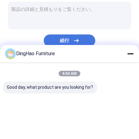
ホテル家具
ヴィラ家具
アパートの家具
続行
商用クラブ家具
DingHao Furniture
ダイニングルームの家具
私たちのカテゴリー
オフィス家具
6:54 AM
据え付け家具
Good day, what product are you looking for?
装飾された家具
ホテル家具
ヴィラ家具
アパートの家具