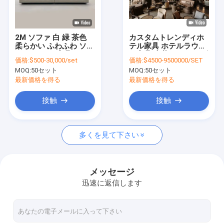
VRショー
私たちについて
2M ソファ 白 緑 茶色
カスタムトレンディホ
柔らかい ふわふわ ソフ
テル家具 ホテルラウン
工場見学
ァ アパート 家具
ジ家具 本革 ホテルロビ
価格:
$500-30,000/set
価格:
$4500-9500000/SET
ーソファ E2
MOQ:
50セット
MOQ:
50セット
品質管理
最新価格を得る
最新価格を得る
お問い合わせ
接触
接触
ニュース
多くを見て下さい
事例
よくある質問
メッセージ
迅速に返信します
今雑談しなさい