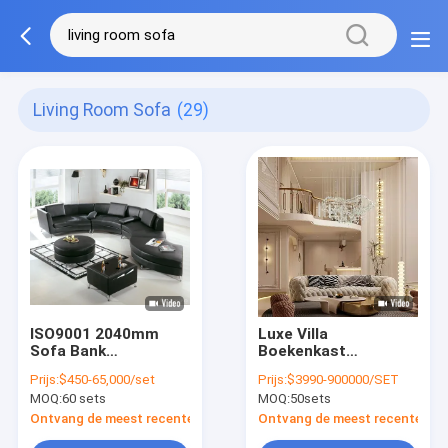
Living Room Sofa
(29)
ISO9001 2040mm
Luxe Villa
Sofa Bank
Boekenkast
Woonkamer
Woonkamer Meubels
Prijs:
$450-65,000/set
Prijs:
$3990-900000/SET
Slaapkamer Zachte
Relaxbank Hoekbank
MOQ:
60 sets
MOQ:
50sets
Sofaset Woonkamer
1200mm Spiegel
Ontvang de meest recente Prijs
Ontvang de meest recente Prij