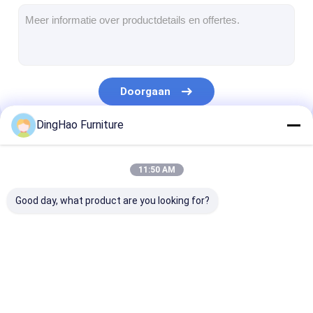
Meubels
Meubelen voor villa's
Appartementmeubilair
Doorgaan
Meubelen voor commerciële clubs
DingHao Furniture
Eetkamer meubels
Onze Categorieën
Kantoormeubilair
11:50 AM
Meubelbeslag
Good day, what product are you looking for?
Bekleed Meubilair
Meubels
Meubelen voor villa's
Appartementm