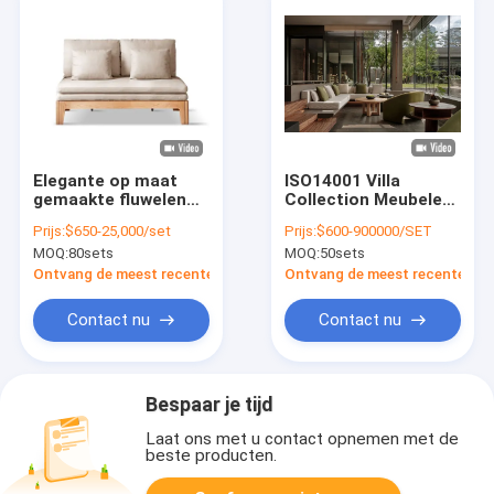
Elegante op maat
ISO14001 Villa
gemaakte fluwelen
Collection Meubelen
bankstof Moderne
Hotel Thuis
Prijs:
$650-25,000/set
Prijs:
$600-900000/SET
eenvoudig op maat
Modulaire Hoekbank
MOQ:
80sets
MOQ:
50sets
gemaakte fluwelen
bank
Ontvang de meest recente Prijs
Ontvang de meest recente Prij
Contact nu
Contact nu
Bespaar je tijd
Laat ons met u contact opnemen met de
beste producten.