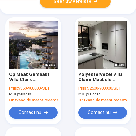
Geef uw vereiste
Op Maat Gemaakt
Polyestervezel Villa
Villa Claire
Claire Meubels
Slaapkamer Meubilair
Katoen Gemengde
Prijs:
$850-900000/SET
Prijs:
$2500-900000/SET
Ambachtelijke Op
Tweezitsbank
MOQ:
50sets
MOQ:
50sets
Maat Gemaakte
Slaapbank
Appartement Sofa
Waterdicht
Ontvang de meest recente Prijs
Ontvang de meest recente Prij
Oplossingen
Contact nu
Contact nu