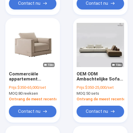
Contact nu
Contact nu
Commerciële
OEM ODM
appartement
Ambachtelijke Sofa
bankstel
Bank Massief Houten
Prijs:
$350-65,000/set
Prijs:
$350-25,000/set
commerciële club
Sofa Meubelsets
MOQ:
80 reeksen
MOQ:
50 sets
zachte bank
meubilair kussen
Ontvang de meest recente Prijs
Ontvang de meest recente Prij
kussen
Contact nu
Contact nu