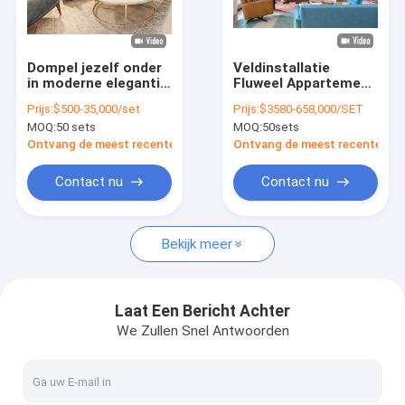
VR-show
Over ons
Dompel jezelf onder
Veldinstallatie
in moderne elegantie
Fluweel Appartement
Fabriekstocht
met onze L-vormige
Sofa Aangepaste
Prijs:
$500-35,000/set
Prijs:
$3580-658,000/SET
fluwelen stoffen
Ruimtebesparende
MOQ:
50 sets
MOQ:
50sets
gepoleerde lange
Meubels Voor Kleine
Kwaliteitscontrole
bank modulaire
Appartementen
Ontvang de meest recente Prijs
Ontvang de meest recente Prij
sectiesofa,
ontworpen om uw
Neem contact met ons op
Contact nu
Contact nu
woonkamer te
transformeren in een
Nieuws
paradijs van luxe
Bekijk meer
Gevallen
Vraagstukken
Laat Een Bericht Achter
We Zullen Snel Antwoorden
Praatje Nu