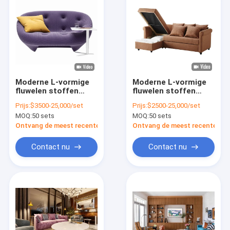
Moderne L-vormige
Moderne L-vormige
fluwelen stoffen
fluwelen stoffen
gestoffeerde lange
gestoffeerde lange
Prijs:
$3500-25,000/set
Prijs:
$2500-25,000/set
bank modulaire
bank modulaire
MOQ:
50 sets
MOQ:
50 sets
hoekbank voor
hoekbank voor
woonkamer
woonkamer
Ontvang de meest recente Prijs
Ontvang de meest recente Prij
Contact nu
Contact nu
Huis
Producten
Video's