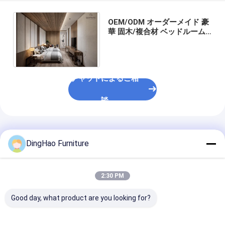
OEM/ODM オーダーメイド 豪
華 固木/複合材 ベッドルーム
家具 コレクション セット ホ
テル&ヴィラ
チャットによるご相
談
推薦されたプロダクト
DingHao Furniture
2:30 PM
Good day, what product are you looking for?