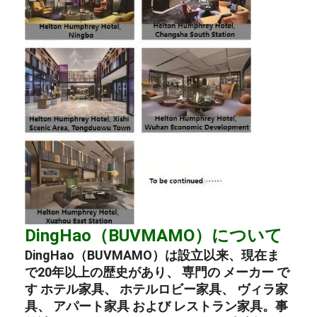
DingHao（BUVMAMO）について
DingHao（BUVMAMO）は設立以来、現在ま
で20年以上の歴史があり、 専門の
メーカー
で
す
ホテル家具
、
ホテルロビー家具
、
ヴィラ家
具
、
アパート家具
および
レストラン家具
。事