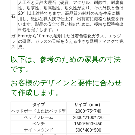
人工石と天然大理石（硬質、アクリル、耐酸性、耐腐食
性、耐寒性、耐高温性、耐久性があり、その外観と色は
20年以上維持できます。高品質の材料のみを生産に採
石:
用し、絶妙な職人技で仕上げ、出荷前に厳格な検査を行
います。製品の安全で長い旅のために、極端な標準輸出
梱包を完了します。）
ガ
5mmから10mmの透明または着色強化ガラス、エッジ
ラ
の研磨、ガラスの天板を支える小さな透明ディスクで完
ス:
成。
以下は、参考のための家具の寸法
です。
お客様のデザインと要件に合わせ
て作成します。
ホーム
タイプ
サイズ（mm）
ヘッドボードまたはベッド壁
2000*75*740
製品
ベッドフレーム
2000*2100*220
ベンチ
1600*500*450
ビデオ
ナイトスタンド
500*400*500