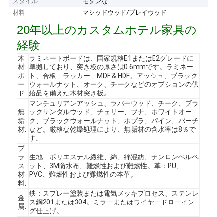
スタイル
モダンな
材料
マシッドウッド/プレイウッド
20年以上のカスタムホテル家具の
経験
木
ラミネートボードは、国家規格E1またはE2グレードに
材
準拠しており、突き板の厚さは0.6mmです。ラミネー
ボ
ト、合板、ラッカー、MDF & HDF。アッシュ、ブラック
ー
ウォールナット、オーク、チークなどのオプションの供
ド:
給品を備えた木材突き板。
マンチュリアンアッシュ、ラバーウッド、チーク、ブラ
無
ックサンダルウッド、チェリー、ブナ、ホワイトオー
垢
ク、ブラックウォールナット、ポプラ、パイン、バーチ
材:
など。厳格な乾燥処理により、無垢材の含水率は8％で
す。
プ
ラ
生地：ポリエステル繊維、綿、綿混紡、チンロンベルベ
ス
ット、3M防水布、難燃性および難燃性。革：PU、
材
PVC、難燃性および難燃性の本革。
料:
鉄：スプレー塗装または電気メッキプロセス、ステンレ
金
ス鋼201または304。ミラーまたはワイヤードローイン
属:
グ仕上げ。