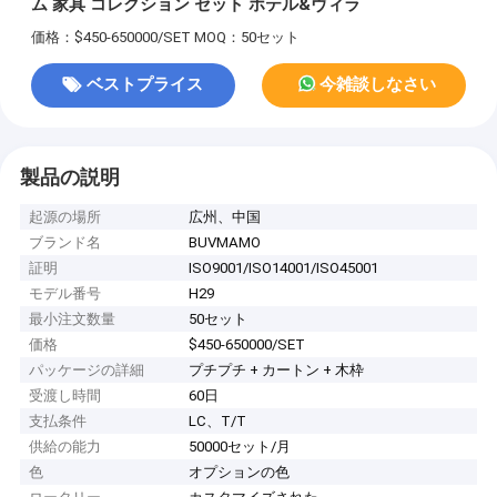
ム 家具 コレクション セット ホテル&ヴィラ
価格：$450-650000/SET
MOQ：50セット
ベストプライス
今雑談しなさい
製品の説明
起源の場所
広州、中国
ブランド名
BUVMAMO
証明
ISO9001/ISO14001/ISO45001
モデル番号
H29
最小注文数量
50セット
価格
$450-650000/SET
パッケージの詳細
プチプチ + カートン + 木枠
受渡し時間
60日
支払条件
LC、T/T
供給の能力
50000セット/月
色
オプションの色