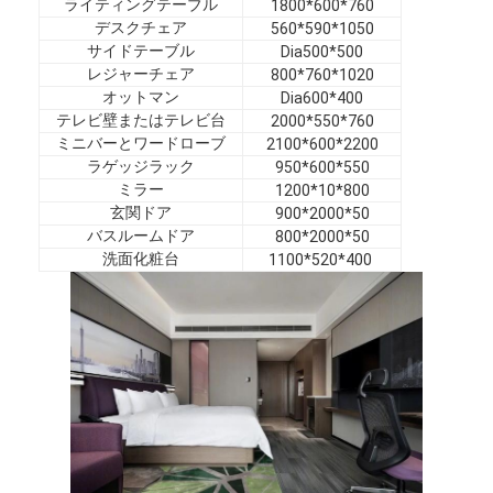
ライティングテーブル
1800*600*760
VRショー
デスクチェア
560*590*1050
サイドテーブル
Dia500*500
私たちについて
レジャーチェア
800*760*1020
オットマン
Dia600*400
工場見学
テレビ壁またはテレビ台
2000*550*760
ミニバーとワードローブ
2100*600*2200
品質管理
ラゲッジラック
950*600*550
ミラー
1200*10*800
玄関ドア
900*2000*50
お問い合わせ
バスルームドア
800*2000*50
洗面化粧台
1100*520*400
ニュース
事例
よくある質問
今雑談しなさい