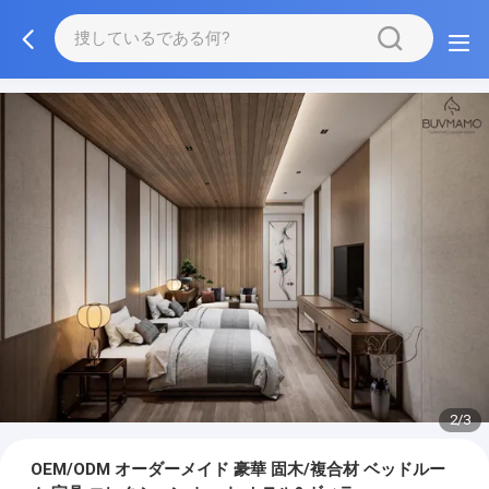
3/3
OEM/ODM オーダーメイド 豪華 固木/複合材 ベッドルー