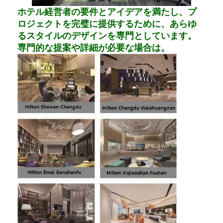
ホテル家具
ホテル経営者の要件とアイデアを満たし、プ
ロジェクトを完璧に提供するために、あらゆ
ヴィラ家具
るスタイルのデザインを専門としています。
専門的な提案や詳細が必要な場合は。
アパートの家具
商用クラブ家具
ダイニングルームの家具
オフィス家具
据え付け家具
装飾された家具