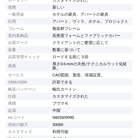
ロータリー
カスタマイズされた
状態
新しい
一般用途
ホテルの家具、アパートの家具
応用
アパート、ヴィラ、ホテル、プロジェクト
フレーム
無垢材フレーム
室内装飾品
高密度フォームとファブリックカバー
出荷マーク
クライアントのご要望に応じて
容量
数量に基づいて
品質管理チェック
ロードする前に 3 回
厚さ0.6 mmの天然/テクニカルウッド化粧
表面
板。
サービス
CAD図面、製造、現場設置。
OEM/ODM
許容できる
輸送パッケージ
輸出カートン
仕様
カスタマイズされた
商標
ブヴマモ
起源
中国
Hsコード
9403509990
供給の能力
50000
カスタマイズ
利用可能