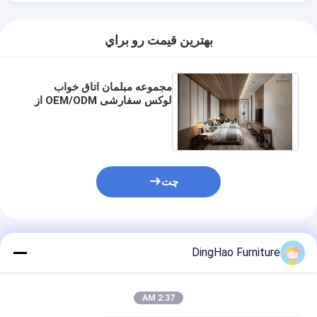
بهترين قيمت رو براي
مجموعه مبلمان اتاق خواب
لوکس سفارشی OEM/ODM از
چوب جامد/تخته چندلایه برای
هتل ها و ویلاها
چت
محصولات توصیه شده
DingHao Furniture
2:37 AM