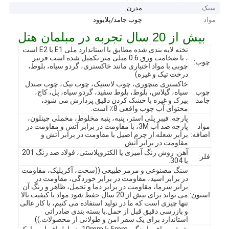
سبک
مدرن
مواد
چوب جامد/پلایوود
بیش از 20 سال تجربه در مبلمان هتل
تخته لایه بندی شده مطابق با استاندارد ملی E1 یا E2 است
، با ضخامت ورق 0.6 میلی متر تکمیل شده است.فرنیر
چوب:
چوبی با مواد اختیاری مانند خاکستری، گردو سیاه، بلوط،
درخت تیک و غیره)
خاکستری منچوری، چوب لاستیک، چوب تیک، چوب صندل
چوب
سیاه، گیلاس، بلوط، بلوط سفید، گردو سیاه، پل، کاج،
جامد:
بیرک و غیره با خشک کردن دقیق پردازش می شود،
محتوای آب چوب واقعی 8٪ است.
پارچه: فیبر پلی استر، پنبه، پنبه مخلوط، مخملی چینلون،
مواد
پارچه ضد آب 3M، با مقاومت در برابر آتش و مقاومت در
اضافه:
برابر شعله.از چرم اصیل با مقاومت در برابر آتش و
مقاومت در برابر آتش.
آهن: روش رنگ آمیزی یا الکتروپلاستی، فولاد ضد زنگ 201
فلز:
یا 304.
سنگ مصنوعی و مرمر طبیعی ((سخت، آکریلیک، مقاومت
در برابر اسید، مقاومت در برابر خوردگی، مقاومت در
برابر سرما، مقاومت در برابر دما و تحمل، ظاهر و رنگ آن
استون:
می تواند برای بیش از 20 سال حفظ شود.مواد با کیفیت بالا
تنها چیزی است که ما در تولید استفاده می کنیم، با کار عالی
و بازرسی دقیق قبل از حمل.با بسته بندی صادراتی
استاندارد برای یک سفر امن و طولانی از محصولات.))
شیشه صاف یا رنگی 5mm تا 10mm، در اطراف لبه، با یک