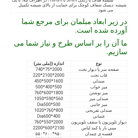
شیشه:
دیسک شفاف کوچک برای حمایت از بالای شیشه تکمیل
می شود.
در زیر ابعاد مبلمان برای مرجع شما
آورده شده است.
ما آن را بر اساس طرح و نیاز شما می
سازیم.
نوع
اندازه ((ملی متر)
صفحه سر یا دیوار تخت
2000*75*740
قاب تخت
2000*2100*220
صندلی
1600*500*450
میز خواب
500*400*500
میز نوشتن
1800*600*760
صندلی میز
560*590*1050
خونه
میز جانبی
Dia500*500
صندلی تفریحی
800*760*1020
عثمانی
Dia600*400
محصولات
دیوار تلویزیون یا سقف تلویزیون
2000*550*760
ميني بار با کمد لباس
2100*600*2200
ویدیو
قفسه ی چمدان
۹۵۰*۶۰۰*۵۵۰