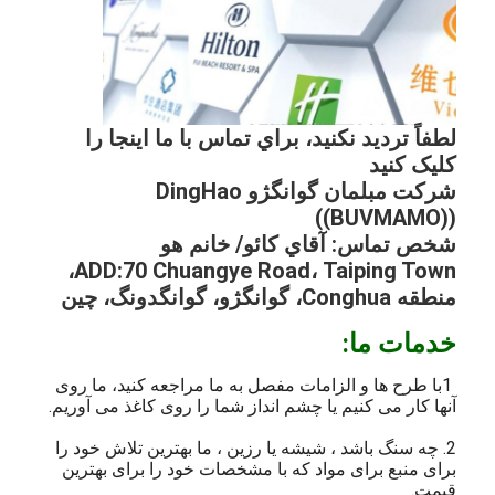
لطفاً ترديد نکنید، براي تماس با ما اينجا را
کلیک کنید
شرکت مبلمان گوانگژو DingHao
((BUVMAMO))
شخص تماس: آقاي کائو/ خانم هو
ADD:70 Chuangye Road، Taiping Town،
منطقه Conghua، گوانگژو، گوانگدونگ، چین
خدمات ما:
1با طرح ها و الزامات مفصل به ما مراجعه کنید، ما روی
آنها کار می کنیم یا چشم انداز شما را روی کاغذ می آوریم.
2. چه سنگ باشد ، شیشه یا رزین ، ما بهترین تلاش خود را
برای منبع برای مواد که با مشخصات خود را برای بهترین
قیمت.