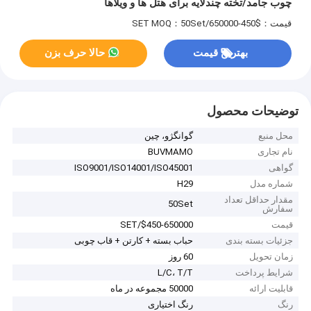
چوب جامد/تخته چندلایه برای هتل ها و ویلاها
قیمت：$450-650000/SET
MOQ：50Set
بهترین قیمت
حالا حرف بزن
توضیحات محصول
محل منبع
گوانگژو، چین
نام تجاری
BUVMAMO
گواهی
ISO9001/ISO14001/ISO45001
شماره مدل
H29
مقدار حداقل تعداد
50Set
سفارش
قیمت
$450-650000/SET
جزئیات بسته بندی
حباب بسته + کارتن + قاب چوبی
زمان تحویل
60 روز
شرایط پرداخت
L/C، T/T
قابلیت ارائه
50000 مجموعه در ماه
رنگ
رنگ اختیاری