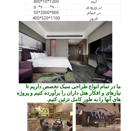
آینه
1200*10*800
نمایش VR
در ورودی
۹۰۰*۲۰۰۰*۵۰
در حمام
800*2000*50
غرور
1100*520*400
درباره ما
بازدید از کارخانه
کنترل کیفیت
با ما تماس بگیرید
اخبار
موارد
ما در تمام انواع طراحی سبک تخصص داریم تا
نیازهای و افکار هتل داران را برآورده کنیم و پروژه
سوالات
های آنها را به طور کامل تزئین کنیم.
حالا حرف بزن