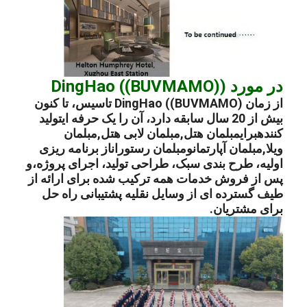
در مورد DingHao ((BUVMAMO))
از زمان DingHao ((BUVMAMO) تاسیس، تا کنون
بیش از 20 سال سابقه دارد، آن را یک حرفه ای
تولید
کننده
برای
مبلمان هتل
,
مبلمان لابی هتل
,
مبلمان
ویلا
,
مبلمان آپارتمان
و
مبلمان رستوران
از برنامه ریزی
اولیه، طرح بندی سبک، طراحی تولید، اجرای پروژه،و
پس از فروش خدمات همه ترکیب شده برای ارائه از
طیف گسترده ای از وسایل نقلیه پشتیبانی راه حل
برای مشتریان.