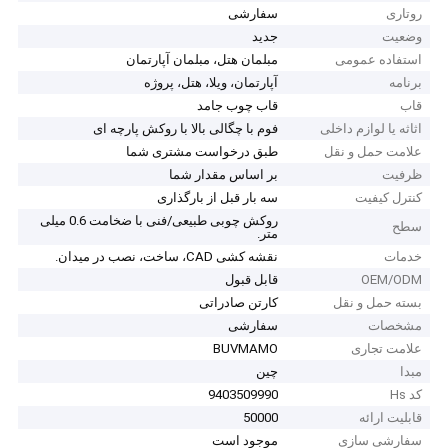
روتاری
سفارشی
وضعیت
جدید
استفاده عمومی
مبلمان هتل، مبلمان آپارتمان
برنامه
آپارتمان، ویلا، هتل، پروژه
قاب
قاب چوب جامد
اثاثه یا لوازم داخلی
فوم با چگالی بالا با روکش پارچه ای
علامت حمل و نقل
طبق درخواست مشتری شما
ظرفیت
بر اساس مقدار شما
کنترل کیفیت
سه بار قبل از بارگذاری
روکش چوبی طبیعی/فنی با ضخامت 0.6 میلی
سطح
متر.
خدمات
نقشه کشی CAD، ساخت، نصب در میدان.
OEM/ODM
قابل قبول
بسته حمل و نقل
کارتن صادراتی
مشخصات
سفارشی
علامت تجاری
BUVMAMO
مبدا
چین
کد Hs
9403509990
قابلیت ارائه
50000
سفارشی سازی
موجود است