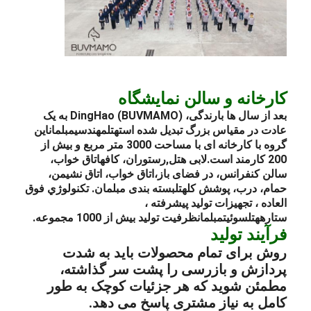
کارخانه و سالن نمایشگاه
بعد از سال ها بارندگی، DingHao (BUVMAMO) به یک
عادت در مقیاس بزرگ تبدیل شده است
هتل
مهندسی
مبلمان
این
گروه با کارخانه ای با مساحت 3000 متر مربع و بیش از
200 کارمند است.
لابی هتل
,
رستوران
، کافه
اتاق خواب
،
سالن کنفرانس، در فضای باز،
اتاق خواب
، اتاق نشیمن،
حمام، درب، پوشش کل
هتل
بسته بندی مبلمان
. تکنولوژي فوق
العاده ، تجهیزات تولید پیشرفته ،
ستاره
هتل
سوئیت
مبلمان
ظرفیت تولید بیش از 1000 مجموعه.
فرآیند تولید
روش برای تمام محصولات باید به شدت
پردازش و بازرسی را پشت سر گذاشته،
مطمئن شوید که هر جزئیات کوچک به طور
کامل به نیاز مشتری پاسخ می دهد.