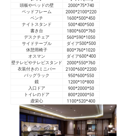
ホテル家具
頭板やベッドの壁
2000*75*740
ベッドフレーム
2000*2100*220
ヴィラ家具
ベンチ
1600*500*450
ナイトスタンド
500*400*500
アパートの家具
書き台
1800*600*760
デスクチェア
560*590*1050
サイドテーブル
ダイア500*500
商用クラブ家具
休憩用椅子
800*760*1020
オスマン
ダイア600*400
ダイニングルームの家具
壁テレビやテレビスタンド
2000*550*760
衣装付きのミニバー
2100*600*2200
オフィス家具
バッグラック
950*600*550
鏡
1200*10*800
据え付け家具
入口ドア
900*2000*50
トイレのドア
800*2000*50
装飾された家具
虚栄心
1100*520*400