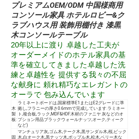
プレミアムOEM/ODM 中国様商用
コンソール家具 ホテルロビー&ク
ラブハウス用 装飾用棚付き 漆黒
木コンソールテーブル
20年以上に渡り 卓越した工夫が
オーダーメイドのホテル家具の基
準を確立してきました卓越した洗
練と卓越性を 提供する我々の不屈
な献身に 頼れ精巧なエレガントの
オーラで 包み込んでいます
ラミネートボードは,国家標準E1またはE2グレードに準
木
拠し,フラニーの厚さ0.6mmで完成しています.ラミネー
製
ト,複合板,ラック,MDF&HDF.木材のファニヤ 灰などのオ
板:
プション用品ブラックウォールナッツ,オーク,ティーク
など)
マンチュリア灰,ゴム木,テーク木,黒サンダル木,桜,ビック
固
木,白オーク木,黒ナッツ木,ポップル木,松木,ベリー木な