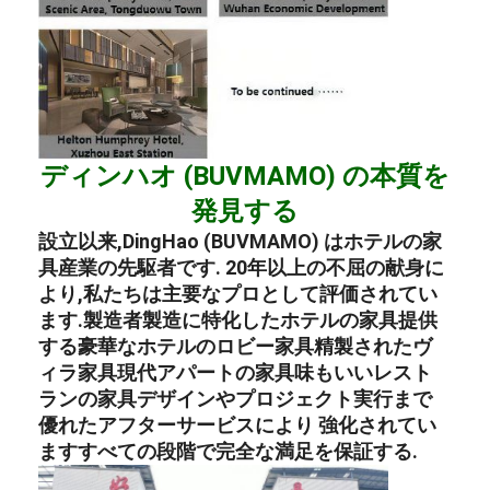
ディンハオ (BUVMAMO) の本質を
発見する
設立以来,DingHao (BUVMAMO) はホテルの家
具産業の先駆者です. 20年以上の不屈の献身に
より,私たちは主要なプロとして評価されてい
ます.
製造者
製造に特化した
ホテルの家具
提供
する
豪華なホテルのロビー家具
精製された
ヴ
ィラ家具
現代
アパートの家具
味もいい
レスト
ランの家具
デザインやプロジェクト実行まで
優れたアフターサービスにより 強化されてい
ますすべての段階で完全な満足を保証する.