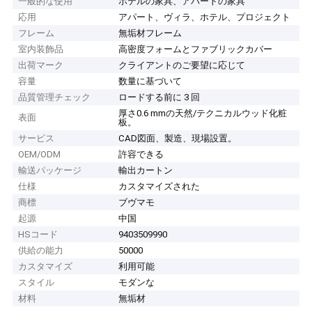
一般的な使用
ホテルの家具、アパートの家具
応用
アパート、ヴィラ、ホテル、プロジェクト
フレーム
無垢材フレーム
室内装飾品
高密度フォームとファブリックカバー
出荷マーク
クライアントのご要望に応じて
容量
数量に基づいて
品質管理チェック
ロードする前に 3 回
厚さ0.6 mmの天然/テクニカルウッド化粧
表面
板。
サービス
CAD図面、製造、現場設置。
OEM/ODM
許容できる
輸送パッケージ
輸出カートン
仕様
カスタマイズされた
商標
ブヴマモ
起源
中国
HSコード
9403509990
供給の能力
50000
カスタマイズ
利用可能
スタイル
モダンな
材料
無垢材