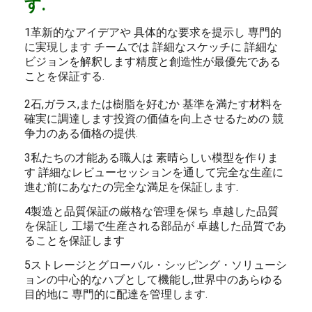
す.
1革新的なアイデアや 具体的な要求を提示し 専門的
に実現します チームでは 詳細なスケッチに 詳細な
ビジョンを解釈します精度と創造性が最優先である
ことを保証する.
2石,ガラス,または樹脂を好むか 基準を満たす材料を
確実に調達します投資の価値を向上させるための 競
争力のある価格の提供.
3私たちの才能ある職人は 素晴らしい模型を作りま
す 詳細なレビューセッションを通して完全な生産に
進む前にあなたの完全な満足を保証します.
4製造と品質保証の厳格な管理を保ち 卓越した品質
を保証し 工場で生産される部品が 卓越した品質であ
ることを保証します
5ストレージとグローバル・シッピング・ソリューシ
ョンの中心的なハブとして機能し,世界中のあらゆる
目的地に 専門的に配達を管理します.