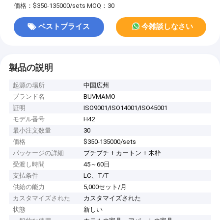
価格：$350-135000/sets
MOQ：30
ベストプライス
今雑談しなさい
製品の説明
起源の場所
中国広州
ブランド名
BUVMAMO
証明
ISO9001/ISO14001/ISO45001
モデル番号
H42
最小注文数量
30
価格
$350-135000/sets
パッケージの詳細
プチプチ + カートン + 木枠
受渡し時間
45～60日
支払条件
LC、T/T
供給の能力
5,000セット/月
カスタマイズされた
カスタマイズされた
状態
新しい