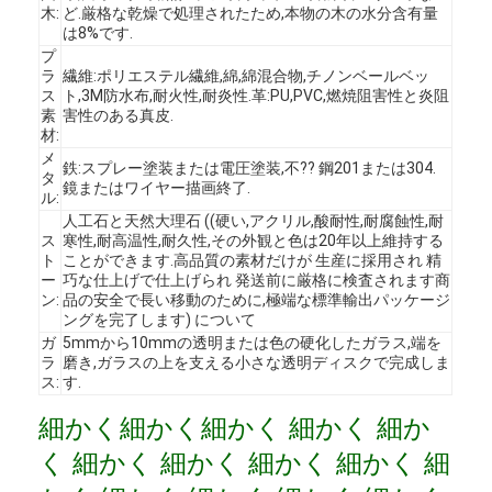
木:
ど.厳格な乾燥で処理されたため,本物の木の水分含有量
は8%です.
プ
ラ
繊維:ポリエステル繊維,綿,綿混合物,チノンベールベッ
ス
ト,3M防水布,耐火性,耐炎性.革:PU,PVC,燃焼阻害性と炎阻
素
害性のある真皮.
材:
メ
鉄:スプレー塗装または電圧塗装,不?? 鋼201または304.
タ
鏡またはワイヤー描画終了.
ル:
人工石と天然大理石 ((硬い,アクリル,酸耐性,耐腐蝕性,耐
ス
寒性,耐高温性,耐久性,その外観と色は20年以上維持する
ト
ことができます.高品質の素材だけが 生産に採用され 精
ー
巧な仕上げで仕上げられ 発送前に厳格に検査されます商
ン:
品の安全で長い移動のために,極端な標準輸出パッケージ
ングを完了します) について
ガ
5mmから10mmの透明または色の硬化したガラス,端を
ラ
磨き,ガラスの上を支える小さな透明ディスクで完成しま
ホーム
ス:
す.
製品
細かく細かく細かく 細かく 細か
く 細かく 細かく 細かく 細かく 細
ビデオ