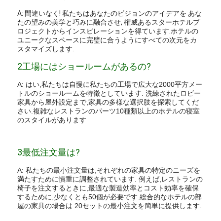
A: 間違いなく! 私たちはあなたのビジョンのアイデアを あな
たの望みの美学と巧みに融合させ, 権威あるスターホテルプ
ロジェクトからインスピレーションを得ています.ホテルの
ユニークなスペースに完璧に合うようにすべての次元をカ
スタマイズします.
2工場にはショールームがあるの?
A: はい,私たちは自慢に私たちの工場で広大な2000平方メー
トルのショールームを特徴としています. 洗練されたロビー
家具から屋外設定まで,家具の多様な選択肢を探索してくだ
さい.複雑なレストランのパーツ10種類以上のホテルの寝室
のスタイルがあります
3最低注文量は?
A: 私たちの最小注文量は,それぞれの家具の特定のニーズを
満たすために慎重に調整されています. 例えば,レストランの
椅子を注文するときに,最適な製造効率とコスト効率を確保
するために,少なくとも50個が必要です.総合的なホテルの部
屋の家具の場合は 20セットの最小注文を簡単に提供します.