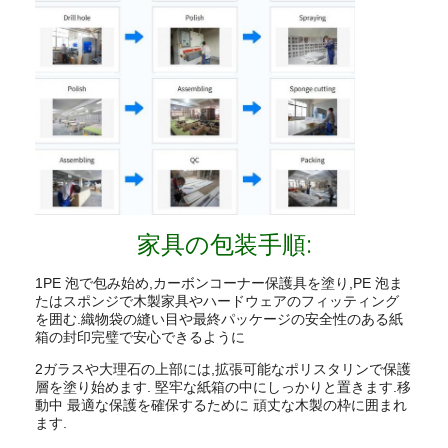
家具の包装手順:
1PE 泡で包み始め,カーボンコーナー保護具を塗り,PE 泡ま
たはスポンジで木製家具やハードウェアのフィッティング
を囲む.織物袋の縫い目や最終パッケージの安全性のある紙
箱の封印完璧で安心できるように
2ガラスや大理石の上部には,拡張可能なポリスタリンで保護
層を塗り始めます. 堅牢な紙箱の中にしっかりと置きます.移
動中 最適な保護を確保するために 頑丈な木製の枠に囲まれ
ます.