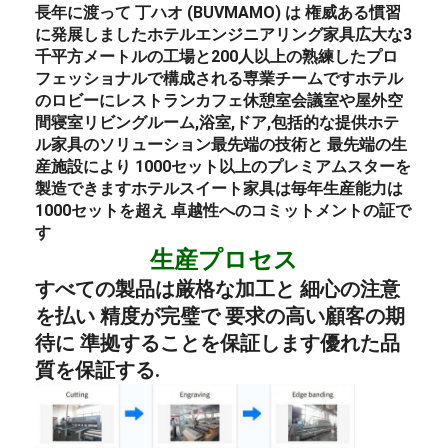
長年に渡って 丁ハオ (BUVMAMO) は 権威ある慣習
に発展しました
ホテル
エンジニアリング
家具
広大な3
千平方メートルの工場と200人以上の熟練したプロ
フェッショナルで構成される専業チームです
ホテル
のロビー
に
レストラン
カフェ
休憩室
会議室や屋外空
間
寝室
リビングルーム,浴室,ドア,包括的な提供
ホテ
ル
家具のソリューション
最先端の技術と 最先端の生
産施設により 1000セット以上のプレミアムスターを
製造できます
ホテル
スイート
家具は毎年
生産能力は
1000セットを超え 卓越性へのコミットメントの証で
す
生産プロセス
すべての製品は厳格な加工と 細心の注意
を払い 精度が完璧で 要求の高い顧客の期
待に 準拠することを保証します優れた品
質を保証する.