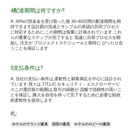
4配達期間は何ですか?
A: 30%の預金金を受け取った後 30~60日間の配達期間を期
待できます設計図の完成とサンプルの承認の共同プロセス
に対応するために,この期間は慎重に計画されています.これ
らの重要なステップが完了すると 迅速に出荷プロセスを開
始し 注文が プロジェクトスケジュールと期待に ぴったり合
うことを保証します
5支払条件は?
A: 当社の支払い条件は,柔軟性と顧客満足を中心に設計され
ています.我々は,T/T,L/C,セキュリティ・エスクローサービ
スこの選択肢の範囲は,取引の経験が 流暢で信頼性の高いこ
とを保証し,購入を自信を持って完了するために必要な財政
的柔軟性を提供します.
札:
ホテルのラウンジ家具
別荘の家具
ホテルのロビーの家具