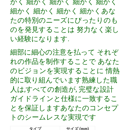
かく 細かく 細かく 細かく 細かく
VRショー
細かく 細かく 細かく 細かくあな
私たちについて
たの特別のニーズにぴったりのも
のを発見することは 努力なく楽し
工場見学
い経験になります.
品質管理
細部に細心の注意を払って それぞ
お問い合わせ
れの作品を制作することで あなた
のビジョンを実現することに 情熱
ニュース
的に取り組んでいます熟練した職
事例
人は,すべての創造が, 完璧な設計
よくある質問
ガイドラインと仕様に一致するこ
とを保証しますあなたのコンセプ
今雑談しなさい
トのシームレスな実現です
タイプ
サイズ (mm)