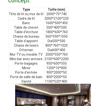
concept.
Type
Taille (mm)
Tête de lit ou mur de lit
2000*75*740
Cadre de lit
2000*2100*220
Banc
1600*500*450
Table de chevet
500*400*500
Table d'écriture
1800*600*760
Chaise de bureau
560*590*1050
Table d'appoint
Dia500*500
Chaise de loisirs
800*760*1020
Ottoman
Dia600*400
Mur TV ou meuble TV
2000*550*760
Mini-bar avec armoire
2100*600*2200
Porte-bagages
950*600*550
Miroir
1200*10*800
Porte d'entrée
900*2000*50
Porte de salle de bain
800*2000*50
Vanité
1100*520*400