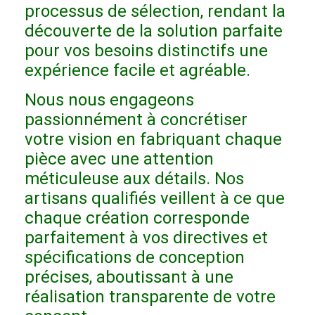
processus de sélection, rendant la
Meubles d'hôtel
découverte de la solution parfaite
Meubles de maison
pour vos besoins distinctifs une
expérience facile et agréable.
Meubles pour appartements
Nous nous engageons
Meubles de clubs commerciaux
passionnément à concrétiser
Meubles de salle à manger
votre vision en fabriquant chaque
pièce avec une attention
Meubles de bureau
méticuleuse aux détails. Nos
artisans qualifiés veillent à ce que
Mobilier fixe
chaque création corresponde
Meubles tapissés
parfaitement à vos directives et
spécifications de conception
précises, aboutissant à une
réalisation transparente de votre