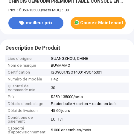
CHINOIS OEM/ODM PREMIUM | TABLE CONSOLE EN
BOIS LAQUÉ AVEC ÉTAGÈRE DÉCORATIVE POUR
Prix：$350-135000/sets
MOQ：30
LOBBY D'HÔTEL ET CLUB HOUSE
meilleur prix
Causez Maintenant
Description De Produit
Lieu d'origine
GUANGZHOU, CHINE
Nom de marque
BUVMAMO
Certification
ISO9001/ISO14001/ISO45001
Numéro de modèle
H42
Quantité de
30
commande min
Prix
$350-135000/sets
Détails d'emballage
Papier bulle + carton + cadre en bois
Délai de livraison
45-60 jours
Conditions de
LC, T/T
paiement
Capacité
5 000 ensembles/mois
d'approvisionnement