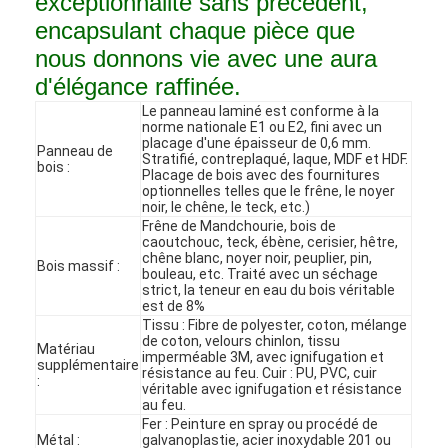
exceptionnalité sans précédent,
encapsulant chaque pièce que
nous donnons vie avec une aura
d'élégance raffinée.
Le panneau laminé est conforme à la
norme nationale E1 ou E2, fini avec un
placage d'une épaisseur de 0,6 mm.
Panneau de
Stratifié, contreplaqué, laque, MDF et HDF.
bois :
Placage de bois avec des fournitures
optionnelles telles que le frêne, le noyer
noir, le chêne, le teck, etc.)
Frêne de Mandchourie, bois de
caoutchouc, teck, ébène, cerisier, hêtre,
chêne blanc, noyer noir, peuplier, pin,
Bois massif :
bouleau, etc. Traité avec un séchage
strict, la teneur en eau du bois véritable
est de 8%
Tissu : Fibre de polyester, coton, mélange
Accueil
de coton, velours chinlon, tissu
Matériau
imperméable 3M, avec ignifugation et
supplémentaire
résistance au feu. Cuir : PU, PVC, cuir
Produits
:
véritable avec ignifugation et résistance
au feu.
Vidéos
Fer : Peinture en spray ou procédé de
Métal :
galvanoplastie, acier inoxydable 201 ou