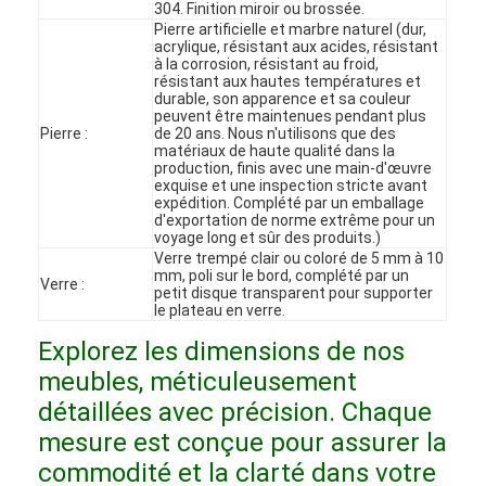
304. Finition miroir ou brossée.
Le spectacle VR
Pierre artificielle et marbre naturel (dur,
acrylique, résistant aux acides, résistant
à la corrosion, résistant au froid,
À propos de nous
résistant aux hautes températures et
durable, son apparence et sa couleur
Visite de l'usine
peuvent être maintenues pendant plus
Pierre :
de 20 ans. Nous n'utilisons que des
matériaux de haute qualité dans la
Contrôle qualité
production, finis avec une main-d'œuvre
exquise et une inspection stricte avant
expédition. Complété par un emballage
Contactez-nous
d'exportation de norme extrême pour un
voyage long et sûr des produits.)
Verre trempé clair ou coloré de 5 mm à 10
Nouvelles
mm, poli sur le bord, complété par un
Verre :
petit disque transparent pour supporter
Les affaires
le plateau en verre.
Explorez les dimensions de nos
Les questions
meubles, méticuleusement
Causez Maintenant
détaillées avec précision. Chaque
mesure est conçue pour assurer la
commodité et la clarté dans votre