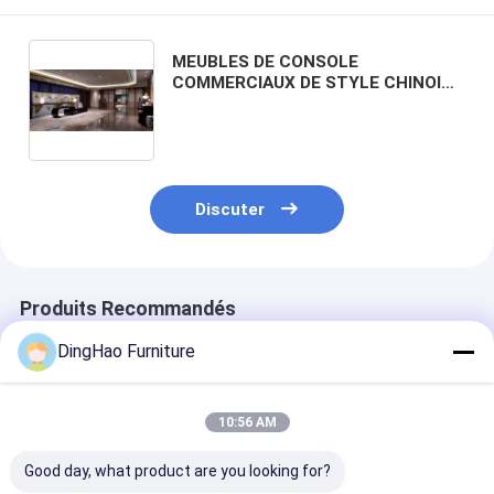
MEUBLES DE CONSOLE
COMMERCIAUX DE STYLE CHINOIS
OEM/ODM PREMIUM | TABLE
CONSOLE EN BOIS LAQUÉ AVEC
ÉTAGÈRE DÉCORATIVE POUR LOBBY
D'HÔTEL ET CLUB HOUSE
Discuter
Produits Recommandés
DingHao Furniture
10:56 AM
Good day, what product are you looking for?