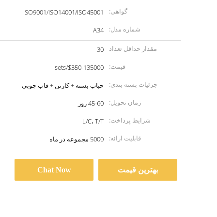
گواهی:
ISO9001/ISO14001/ISO45001
شماره مدل:
A34
مقدار حداقل تعداد
30
سفارش:
قیمت:
$350-135000/sets
جزئیات بسته بندی:
حباب بسته + کارتن + قاب چوبی
زمان تحویل:
45-60 روز
شرایط پرداخت:
L/C، T/T
قابلیت ارائه:
5000 مجموعه در ماه
بهترین قیمت
Chat Now