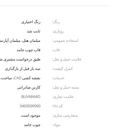
رنگ:
رنگ اختیاری
روتاری:
ثابت شد
استفاده عمومی:
مبلمان هتل، مبلمان آپارتم
قاب:
قاب چوب جامد
علامت حمل و نقل:
طبق درخواست مشتری شم
کنترل کیفیت:
سه بار قبل از بارگذاری
خدمات:
نقشه کشی CAD، ساخت، نصب در میدان.
بسته حمل و نقل:
کارتن صادراتی
علامت تجاری:
BUVMAMO
کد Hs:
9403509990
سفارشی سازی:
موجود است
مواد:
چوب جامد