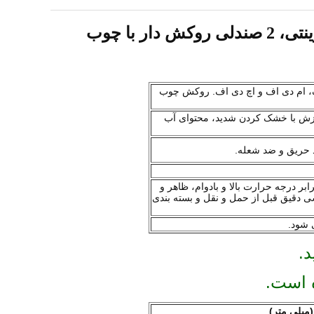
مبلمان اتاق نشیمن سفارشی از چوب گردو OEM/ODM - 2 میز قهوه تودرتو، 1 زین زینتی، 2 صندلی روکش دار با چوب
 شده است. لمینت، تخته سه لا، لاک، ام دی اف و اچ دی اف. روکش چوب
ازش با خشک کردن شدید، محتوای آب
ر درجه حرارت بالا و بادوام، ظاهر و
عالی و بازرسی دقیق قبل از حمل و نقل و بسته بندی
د.
 است.
(میلی متر)