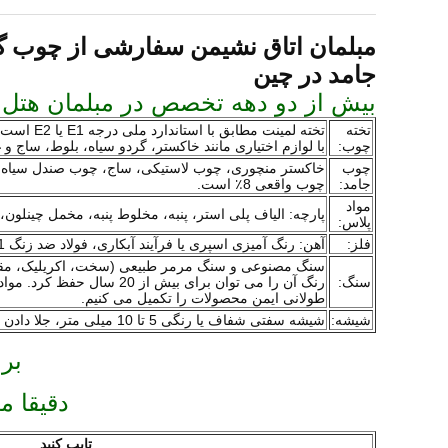
جامد در چین
بیش از دو دهه تخصص در مبلمان هتل
تخته
چوب:
با لوازم اختیاری مانند خاکستر، گردو سیاه، بلوط، ساج و غ
چوب
خاکستر منچوری، چوب لاستیکی، ساج، چوب صندل سیاه، گ
جامد:
چوب واقعی 8٪ است.
مواد
پارچه: الیاف پلی استر، پنبه، مخلوط پنبه، مخمل چینلون، پارچه ضد آب 3M، با ضد حریق و ضد شعله. چرم: PU، PVC، چر
پلاس:
فلز:
آهن: رنگ آمیزی اسپری یا فرآیند آبکاری، فولاد ضد زنگ 201 یا 304. آینه یا سیم کشی finsih.
سنگ مصنوعی و سنگ مرمر طبیعی (سخت، اکریلیک، مقاوم در
سنگ:
رنگ آن را می توان برای بی
طولانی ایمن محصولات را تکمیل می کنیم.
شیشه:
شیشه سفتی شفاف یا رنگی 5 تا 10 میلی متر، جلا دادن اطراف لبه، با یک دیسک شفاف کوچک برای پشتیبانی از رویه شیشه تکمیل می شود.
برا
دقیقا 
تایپ کنید