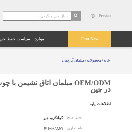
Persian
search
موارد
سیاست حفظ حری
Chat Now
خانه
/
محصولات
/
مبلمان آپارتمان
در چین
اطلاعات پایه
محل منبع:
گوانگژو، چین
نام تجاری:
BUVMAMO