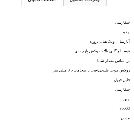
سفارشی
جدید
آپارتمان، ویلا، هتل، پروژه
فوم با چگالی بالا با روکش پارچه ای
بر اساس مقدار شما
روکش چوبی طبیعی/فنی با ضخامت 0.6 میلی متر.
قابل قبول
سفارشی
چین
50000
مدرن