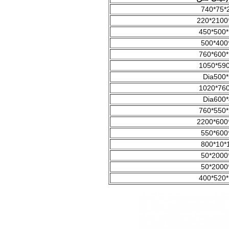
2
Dia500
Dia600
1