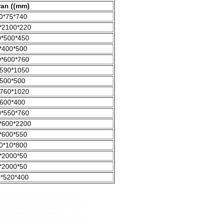
an ((mm)
0*75*740
*2100*220
*500*450
*400*500
*600*760
590*1050
500*500
760*1020
600*400
*550*760
*600*2200
*600*550
0*10*800
*2000*50
*2000*50
*520*400