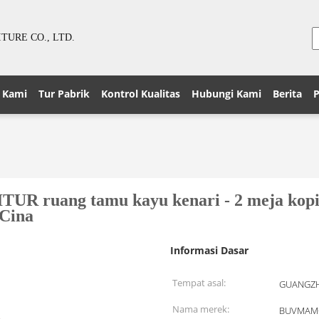
URE CO., LTD.
 Kami
Tur Pabrik
Kontrol Kualitas
Hubungi Kami
Berita
P
ang tamu kayu kenari - 2 meja kopi bers
 Cina
Informasi Dasar
Tempat asal:
GUANGZH
Nama merek:
BUVMAM