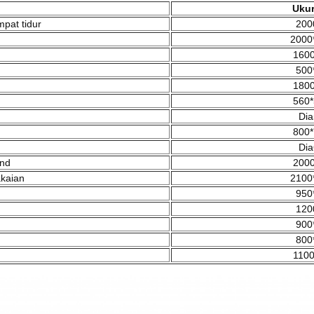
Ukur
mpat tidur
200
2000
1600
500
1800
560*
Dia
800*
Dia
and
2000
akaian
2100
950
120
900
800
1100