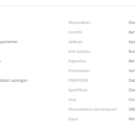
Disesuaikan:
Dis
Kondisi:
Bar
 Apartemen
Aplikasi:
Apa
Kain pelapis:
Bus
a
Kapasitas:
Ber
Permukaan:
Ven
alasi Lapangan.
OEM/ODM:
Dap
Spesifikasi:
Dis
Asal:
Cin
Menyediakan kemampuan:
500
Gaya:
Mo