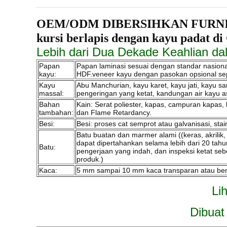
OEM/ODM DIBERSIHKAN FURNITUR ru
kursi berlapis dengan kayu padat di
Lebih dari Dua Dekade Keahlian da
Papan
Papan laminasi sesuai dengan standar nasiona
kayu:
HDF.veneer kayu dengan pasokan opsional seper
Kayu
Abu Manchurian, kayu karet, kayu jati, kayu san
massal:
pengeringan yang ketat, kandungan air kayu a
Bahan
Kain: Serat poliester, kapas, campuran kapas, b
tambahan:
dan Flame Retardancy.
Besi:
Besi: proses cat semprot atau galvanisasi, stai
Batu buatan dan marmer alami ((keras, akrilik
dapat dipertahankan selama lebih dari 20 tahu
Batu:
pengerjaan yang indah, dan inspeksi ketat s
produk.)
Kaca:
5 mm sampai 10 mm kaca transparan atau berwa
Li
Dibuat