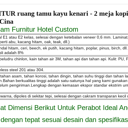
ang tamu kayu kenari - 2 meja kopi bers
 Cina
lam Furnitur Hotel Custom
l E1 atau E2 kelas, selesai dengan ketebalan veneer 0,6 mm. Laminat,
ti abu, kacang hitam, oak, teak, dll.)
dal hitam, ceri, beech, ek putih, kacang hitam, poplar, pinus, birch, dl
sli adalah 8%
eludru chinlon, kain tahan air 3M, tahan api dan tahan api. Kulit: PU, 
nless steel 201 atau 304.
, tahan asam, tahan korosi, tahan dingin, tahan suhu tinggi dan taha
n.Bahan berkualitas tinggi adalah satu-satunya hal yang kami gunakan
ebelum pengiriman.Lengkap dengan kemasan ekspor standar ekstrim un
rna, dipoles di sekitar tepi, selesai dengan cakram transparan keci
hat Dimensi Berikut Untuk Perabot Ideal An
 dengan tepat sesuai desain dan spesifikas