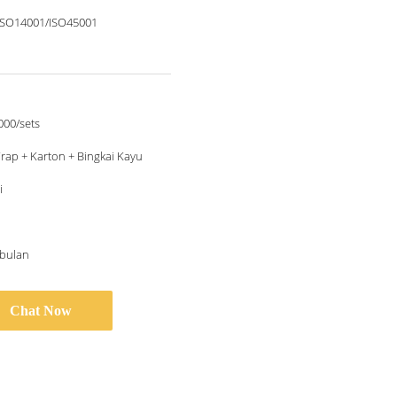
ISO14001/ISO45001
000/sets
ap + Karton + Bingkai Kayu
i
/bulan
Chat Now