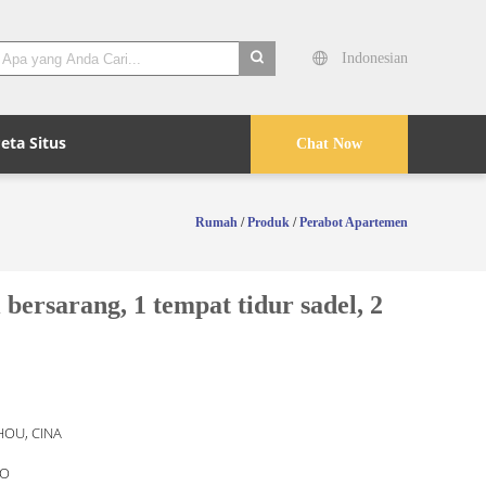
Indonesian
search
eta Situs
Chat Now
Rumah
/
Produk
/
Perabot Apartemen
arang, 1 tempat tidur sadel, 2
OU, CINA
O