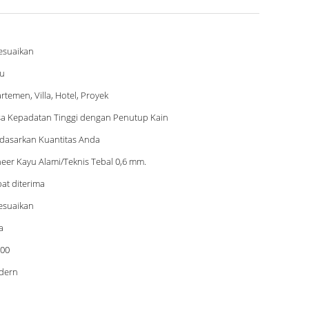
esuaikan
u
rtemen, Villa, Hotel, Proyek
a Kepadatan Tinggi dengan Penutup Kain
dasarkan Kuantitas Anda
eer Kayu Alami/Teknis Tebal 0,6 mm.
at diterima
esuaikan
a
00
dern