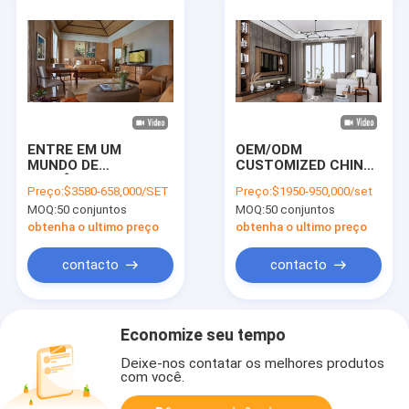
JANTAR DE
MOBILEIRO DE FIBRA
APARTAMENTO FAIA
DE POLYESTER
NOGUEIRA
MOBILEIRO DE
APARTAMENTO
APARTAMENTO
retardante de
incêndio
ENTRE EM UM
OEM/ODM
MUNDO DE
CUSTOMIZED CHINA
ELEGÂNCIA
MANUFACTURER
Preço:
$3580-658,000/SET
Preço:
$1950-950,000/set
INIGUALÁVEL COM
Melhor Preço
MOQ:
50 conjuntos
MOQ:
50 conjuntos
NOSSOS
Mobiliário de
CONJUNTOS DE
estrutura de madeira
obtenha o ultimo preço
obtenha o ultimo preço
SOLUÇÕES DE
sólida para projetos
COLEÇÃO DE MÓVEIS
de villas
contacto
contacto
PARA
APARTAMENTOS
ELEGANTES,
NOTÁVEIS
Economize seu tempo
PRECISAMENTE PARA
APARTAMENTOS,
Deixe-nos contatar os melhores produtos
MÓVEIS EM MDF HDF
com você.
PARA
APARTAMENTOS