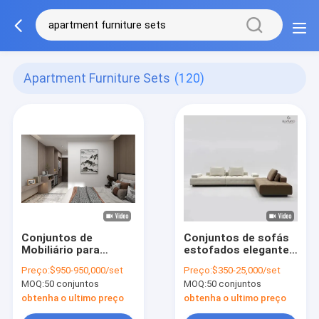
Apartment Furniture Sets
(120)
Conjuntos de
Conjuntos de sofás
Mobiliário para
estofados elegantes
Apartamento com
personalizados
Preço:
$950-950,000/set
Preço:
$350-25,000/set
Lacado Laminado
OEM/ODM com
MOQ:
50 conjuntos
MOQ:
50 conjuntos
HDF para
estrutura de madeira
Apartamentos
maciça para um
obtenha o ultimo preço
obtenha o ultimo preço
Pequenos
estilo simples,