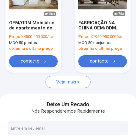
Espetáculo VR
Sobre Nós
OEM/ODM Mobiliário
FABRICAÇÃO NA
de apartamento de
CHINA OEM/ODM
Visita à fábrica
qualidade
PERSONALIZADO
Preço:
$4500-450,000/set
Preço:
$1950-950,000/set
personalizado com
PARA
MOQ:
50 pontos
MOQ:
50 conjuntos
quarto conjunto com
APARTAMENTOS,
Controle de Qualidade
armazenamento
MOBILIÁRIO PARA
obtenha o ultimo preço
obtenha o ultimo preço
cama e armário
SALA DE ESTAR,
Design de luxo
ESSENCIAIS PARA
Contacte-nos
contacto
contacto
ESPAÇOS DE
CONVÍVIO COM O
Notícias
MELHOR PREÇO
Veja mais
Casos
Perguntas frequentes
Deixe Um Recado
Nós Responderemos Rapidamente
Converse agora