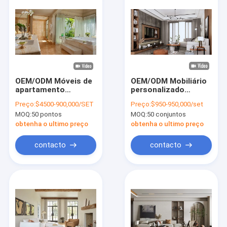
OEM/ODM Móveis de
OEM/ODM Mobiliário
apartamento
personalizado
personalizados
Chinlon Velvet
Preço:
$4500-900,000/SET
Preço:
$950-950,000/set
Essenciais:
Mobiliário de
MOQ:
50 pontos
MOQ:
50 conjuntos
Conjuntos de
apartamento
coleção de móveis
personalizado
obtenha o ultimo preço
obtenha o ultimo preço
pessoais
Mobiliário de madeira
personalizados ao
maciça
contacto
contacto
melhor preço
Início
Produtos
Vídeos