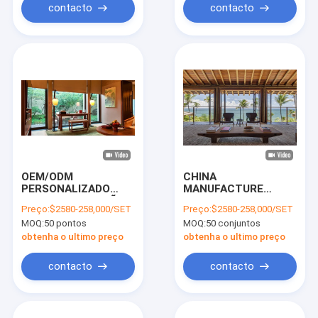
oferecendo
contacto
contacto
elegância e conforto.
OEM/ODM
CHINA
PERSONALIZADO
MANUFACTURE
CHINA FABRICAÇÃO
Melhor Preço
Preço:
$2580-258,000/SET
Preço:
$2580-258,000/SET
MELHOR PREÇO
MOBILEIRO DE
MOQ:
50 pontos
MOQ:
50 conjuntos
CONJUNTOS DE
APARTAMENTO
MOBILIÁRIO COM
COLEÇÃO, SALÃO
obtenha o ultimo preço
obtenha o ultimo preço
ESTRUTURA DE
OEM / ODM OPÇÕES
MADEIRA MACIÇA
Pessoais
contacto
contacto
PARA
Personalizadas
APARTAMENTOS
MOBILEIRO DE
PROJETO DE HOTEL
APARTAMENTO
CONJUNTO DE
PERSONAL