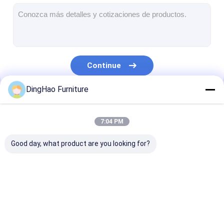
Móveis de hotel
Mobiliário de casa
Mobiliário para apartamentos
Continue
Mobiliário para clubes comerciais
DingHao Furniture
Móveis para sala de jantar
Nossas Categorias
Móveis de escritório
7:04 PM
Mobiliário Fixo
Good day, what product are you looking for?
Mobília estofada
Móveis de hotel
Mobiliário de casa
Mobiliário par
apartamentos