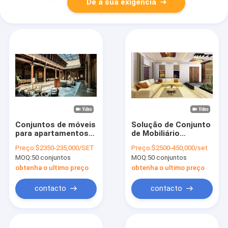
Dê a sua exigência
Conjuntos de móveis
Solução de Conjunto
para apartamentos
de Mobiliário
com estrutura de
Comercial Moderno
Preço:
$2350-235,000/SET
Preço:
$2500-450,000/set
madeira maciça
Personalizado
MOQ:
50 conjuntos
MOQ:
50 conjuntos
fabricados na China,
OEM/ODM para
personalizados
Clubes, Estrutura de
obtenha o ultimo preço
obtenha o ultimo preço
OEM/ODM, melhores
Madeira Maciça,
preços e opções
Mobiliário para
contacto
contacto
pessoais
Apartamentos
personalizadas
Estúdio