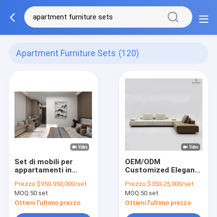
Apartment Furniture Sets
(120)
Set di mobili per
OEM/ODM
appartamenti in
Customized Elegant
laminato laccato
Polstered Sofa
Prezzo:
$950-950,000/set
Prezzo:
$350-25,000/set
HDF per piccoli
Furniture Sets con
MOQ:
50 set
MOQ:
50 set
appartamenti
telaio in legno
massello per un
Ottieni l'ultimo prezzo
Ottieni l'ultimo prezzo
semplice stile, che