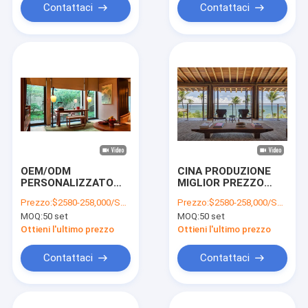
offre sia eleganza
Contattaci
Contattaci
che comfort
OEM/ODM
CINA PRODUZIONE
PERSONALIZZATO
MIGLIOR PREZZO
CINA PRODUZIONE
COLLEZIONE
Prezzo:
$2580-258,000/SET
Prezzo:
$2580-258,000/SET
MIGLIOR PREZZO
ARREDAMENTO
MOQ:
50 set
MOQ:
50 set
COLLEZIONI DI
APPARTAMENTO,
MOBILI CON
SOGGIORNO
Ottieni l'ultimo prezzo
Ottieni l'ultimo prezzo
STRUTTURA IN
OEM/ODM OPZIONI
LEGNO MASSELLO
PERSONALI
Contattaci
Contattaci
PER APPARTAMENTI
PERSONALIZZATE
PROGETTO HOTEL
ARREDAMENTO
APPARTAMENTO
APPARTAMENTO IN
SALA DA PRANZO
FIBRA DI POLIESTERE