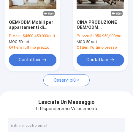
Spettacolo VR
Su di noi
OEM/ODM Mobili per
CINA PRODUZIONE
appartamenti di
OEM/ODM
Visita alla fabbrica
qualità
PERSONALIZZATA
Prezzo:
$4500-450,000/set
Prezzo:
$1950-950,000/set
personalizzati con
PER APPARTAMENTI,
MOQ:
50 set
MOQ:
50 set
camera da letto Set
ARREDAMENTO
Controllo Qualità
con deposito Letto e
SOGGIORNO,
Ottieni l'ultimo prezzo
Ottieni l'ultimo prezzo
armadio Luxury
ESSENZIALI PER
Design
SPAZI ABITATIVI AL
Contattaci
Contattaci
Contattaci
MIGLIOR PREZZO
Notizie
Osservi più
Casi
Domande frequenti
Lasciate Un Messaggio
Ti Risponderemo Velocemente
Ora chiacchieri