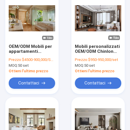
OEM/ODM Mobili per
Mobili personalizzati
appartamenti
OEM/ODM Chinlon
personalizzati
Velvet, mobili per
Prezzo:
$4500-900,000/SET
Prezzo:
$950-950,000/set
Essentials: Set di
appartamenti, mobili
MOQ:
50 set
MOQ:
50 set
collezione di mobili
personalizzati in
personalizzati al
legno massello
Ottieni l'ultimo prezzo
Ottieni l'ultimo prezzo
miglior prezzo
Contattaci
Contattaci
Casa
Prodotti
Video