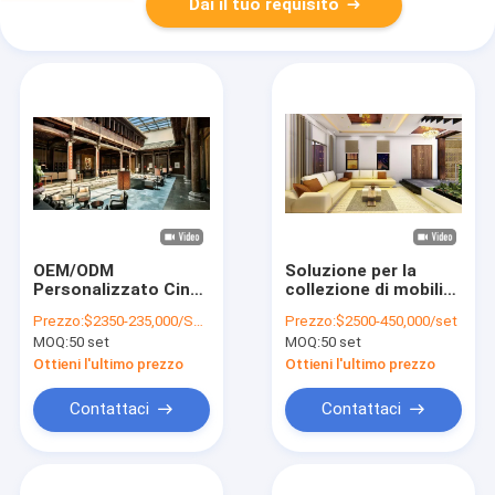
Dai il tuo requisito
OEM/ODM
Soluzione per la
Personalizzato Cina
collezione di mobili
Produzione Set di
commerciali moderni
Prezzo:
$2350-235,000/SET
Prezzo:
$2500-450,000/set
mobili per
personalizzati
MOQ:
50 set
MOQ:
50 set
appartamenti con
OEM/ODM per club,
struttura in legno
set di mobili per
Ottieni l'ultimo prezzo
Ottieni l'ultimo prezzo
massello, Miglior
monolocali con
prezzo Opzioni
struttura in legno
Contattaci
Contattaci
personali
massello
personalizzate