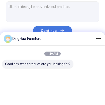
Mobili in hotel
Arredamento per ville
Arredamento per appartamenti
Continua
Arredamento per club commerciali
DingHao Furniture
Mobili per sala da pranzo
Le Nostre Categorie
1:40 AM
Mobili per ufficio
Good day, what product are you looking for?
Arredamento fisso
Mobile imbottito
Mobili in hotel
Arredamento per
Arredamento p
ville
appartamenti