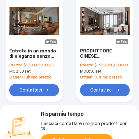
FAGGIO NOCE
ARREDAMENTO
APPARTAMENTO
APPARTAMENTO
IGNIFUGO
Entrate in un mondo
PRODUTTORE
di eleganza senza
CINESE
pari con la nostra
PERSONALIZZATO
Prezzo:
$3580-658,000/SET
Prezzo:
$1950-950,000/set
elegante collezione
OEM/ODM MIGLIOR
MOQ:
50 set
MOQ:
50 set
di mobili per
PREZZO MOBILI CON
appartamenti
TELAIO IN LEGNO
Ottieni l'ultimo prezzo
Ottieni l'ultimo prezzo
MASSELLO PER
PROGETTI VILLA
Contattaci
Contattaci
PIOPPO PINO
ARREDAMENTO
APPARTAMENTI
RESISTENZA ALLE
Risparmia tempo
ALTE TEMPERATURE
PICCOLI
Lasciaci contattare i migliori prodotti con
APPARTAMENTI
te.