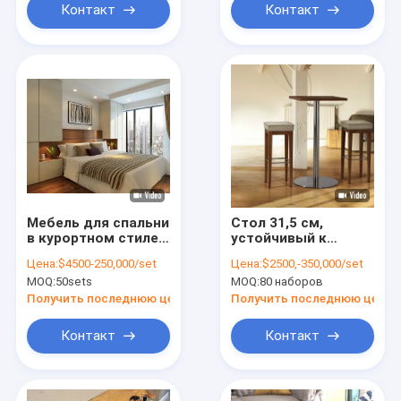
Контакт
Контакт
Мебель для спальни
Стол 31,5 см,
в курортном стиле,
устойчивый к
экономия
коррозии, холоду,
Цена:
$4500-250,000/set
Цена:
$2500,-350,000/set
пространства, бук,
современный
MOQ:
50sets
MOQ:
80 наборов
белый дуб,
компьютерный
журнальный столик
стол, столик для
Получить последнюю цену
Получить последнюю цену
для квартиры
кофе и чая
Контакт
Контакт