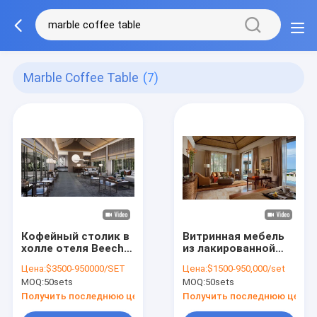
Marble Coffee Table
(7)
Кофейный столик в
Витринная мебель
холле отеля Beech
из лакированной
Resorts,
фанеры для вилл и
Цена:
$3500-950000/SET
Цена:
$1500-950,000/set
современная
домов: журнальный
MOQ:
50sets
MOQ:
50sets
мебель для
столик SS201
гостиной ISO9001
Получить последнюю цену
Получить последнюю цену