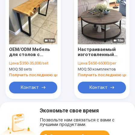
OEM/ODM Мебель
Настраиваемый
для столов с
изготовленный
массивным
массивный
Цена:
$350-35,000/set
Цена:
$650-65000/per
деревом/панелью/
деревянный рамок
MOQ:
50 sets
MOQ:
50 комплектов
винером
секционный
кофейный стол для
Получить последнюю цену
Получить последнюю цену
современной жизни
Контакт
Контакт
Экономьте свое время
Позвольте нам связаться с вами с
лучшими продуктами.