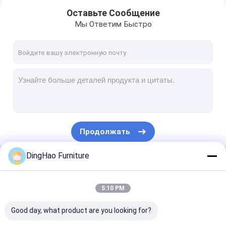
Оставьте Сообщение
Мы Ответим Быстро
Продолжать
DingHao Furniture
Домой
Наши Категории
5:10 PM
Продукты
Good day, what product are you looking for?
Видеозаписи