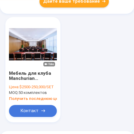
Дайте ваше требование
Мебель для клуба
Manchurian
Ashsocial Club.
Цена:
$2500-250,000/SET
Мастерство
MOQ:
50 комплектов
изготовления
мебели. Уличная
Получить последнюю цену
мебель. Клубные
кресла. ODM
Контакт