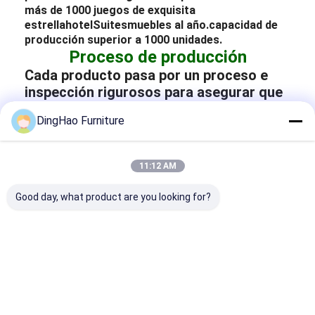
más de 1000 juegos de exquisita
estrella
hotel
Suites
muebles al año.
capacidad de
producción superior a 1000 unidades.
Proceso de producción
Cada producto pasa por un proceso e
inspección rigurosos para asegurar que
cada detalle se alinea perfectamente
DingHao Furniture
con los requisitos del cliente.
11:12 AM
Good day, what product are you looking for?