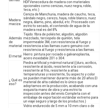
HDF.Venecedura de madera con materiales
opcionales como cenizas, nuez negra, roble,
teca, etc.)
Ceniza de Manchuria, madera de caucho, teca,
sándalo negro, cerezo, haya, roble blanco, nuez
Madera
negra, álamo, pino, abedul, etc. Procesado con
maciza:
estricto secado, el contenido de agua de la
madera real es del 8%
Tejido: fibra de poliéster, algodón, algodón
Además
mezclado, terciopelo de quinlón, tela
de
impermeable 3M, con resistencia al fuego y
material:
resistencia a las llamas.cuero genuino con
resistencia al fuego y resistencia a las llamas.
Hierro: pintura por rociado o galvanoplastia,
El metal:
acero inoxidable 201 o 304.
Piedra artificial y mármol natural ((duro, acrílico,
resistente al ácido, resistente a la corrosión,
resistente al frío, resistente a altas
temperaturas y resistente, Su aspecto y color
se pueden mantener durante más de 20 años.El
¿ Qué es
En casa
material de alta calidad es lo único que
eso?
adoptamos en la producción, acabando con una
exquisita mano de obra y una estricta
Productos
inspección antes del envío.Completa con el
embalaje de exportación estándar extremo para
un viaje seguro y largo de los productos.)
Los vídeos
Vidrio endurecido de 5 mm a 10 mm claro o de