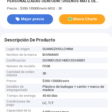
PERSONALIZADAS OEM/ODM | DISEÑOS MATE DE
ALTURA DE TECHOS ALTOS COLECCIÓN COMPLETA
Precio：$350-135000/sets
MOQ：30
MANIJA DE BARRA NEGRA MINIMALISTA TIRA
VERTICAL CON ACENTOS EN CHAMPÁN, OPCIONES
Mejor precio
Ahora Charle
CON ACENTOS EN MADERA Y LATÓN
Descripción De Producto
Lugar de origen
GUANGZHOU,CHINA
Nombre de la marca
BUVMAMO
Certificación
ISO9001/ISO14001/ISO45001
Número de modelo
FD08
Cantidad de orden
30
mínima
Precio
$350-135000/sets
Detalles de
Plástico de burbujas + cartón + marco de
empaquetado
madera
Tiempo de entrega
45-60 días
Condiciones de
LC, T/T
pago
Capacidad de la
5.000 juegos/mes