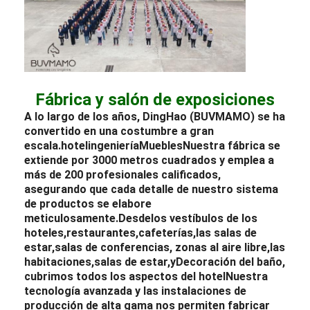
Fábrica y salón de exposiciones
A lo largo de los años, DingHao (BUVMAMO) se ha
convertido en una costumbre a gran
escala.
hotel
ingeniería
Muebles
Nuestra fábrica se
extiende por 3000 metros cuadrados y emplea a
más de 200 profesionales calificados,
asegurando que cada detalle de nuestro sistema
de productos se elabore
meticulosamente.
Desde
los vestíbulos de los
hoteles,
restaurantes,
cafeterías,
las salas de
estar,
salas de conferencias, zonas al aire libre,
las
habitaciones,
salas de estar,
y
Decoración del baño,
cubrimos todos los aspectos del hotel
Nuestra
tecnología avanzada y las instalaciones de
producción de alta gama nos permiten fabricar