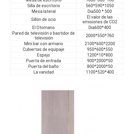
Muebles de hotel
Silla de escritorio
560*590*1050
Mesa lateral
Dia500 * 500
Muebles para villas
El valor de las
Sillón de ocio
emisiones de CO2
El Otomano
Dia600*400
Muebles para apartamentos
Pared de televisión o bastidor de
2000*550*760
televisión
Muebles para clubes comerciales
Mini bar con armario
2100*600*2200
Cubiertas de equipaje
950*600*550
Espejo
1200*10*800
Muebles de comedor
Puerta de entrada
900*2000*50
Puerta del baño
800*2000*50
Muebles de oficina
La vanidad
1100*520*400
Mobiliario Fijo
Muebles tapizados