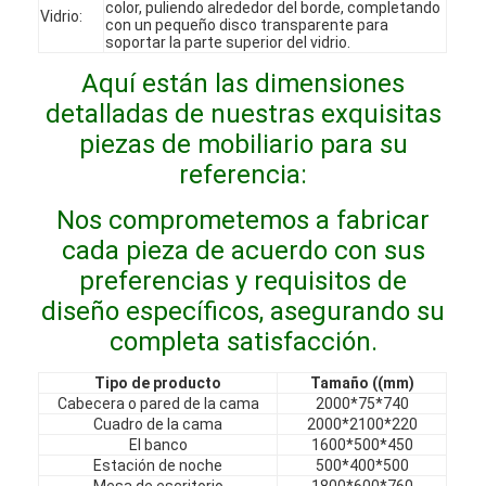
color, puliendo alrededor del borde, completando
Vidrio:
Espectáculo VR
con un pequeño disco transparente para
soportar la parte superior del vidrio.
Sobre nosotros
Aquí están las dimensiones
detalladas de nuestras exquisitas
Recorrido por la fábrica
piezas de mobiliario para su
Control de Calidad
referencia:
Contáctenos
Nos comprometemos a fabricar
cada pieza de acuerdo con sus
Noticias
preferencias y requisitos de
diseño específicos, asegurando su
Casos
completa satisfacción.
Las preguntas
Tipo de producto
Tamaño ((mm)
Ahora Charle
Cabecera o pared de la cama
2000*75*740
Cuadro de la cama
2000*2100*220
El banco
1600*500*450
Estación de noche
500*400*500
Mesa de escritorio
1800*600*760