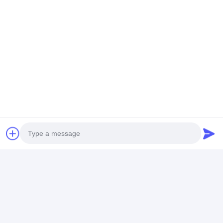
ขั้นตอนการบรรจุของเฟอร์นิเจอร์:
1ชั้นแรกถูกเคลือบด้วยฟอง PE โดยมีเครื่องป้องกันกระดาษ
กล่องสําหรับมุมที่จําเป็นจากนั้นทําสําเร็จด้วยกระเป๋าเนื้อหรือ
กล่องกระดาษที่ปิดด้วยเทป.
2ด้านบนของกระจกและตึกมาร์บอร์เริ่มต้นถูกบรรจุด้วยพอลิส
ไทเรนที่ขยายได้ วางในกล่องกระดาษกระดาษ และติดด้วย
กรอบไม้เพื่อความคุ้มกันที่ดีที่สุด
เรายินดีต้อนรับคุณอย่างอบอุ่นที่จะเยี่ยมชม
Guangzhou DingHao (BUVMAMO) โรงแรม
เฟอร์นิเจอร์บริษัท จํากัด
เฟอร์นิเจอร์โรงแรม
ความต้องการ
Photo
Video Call