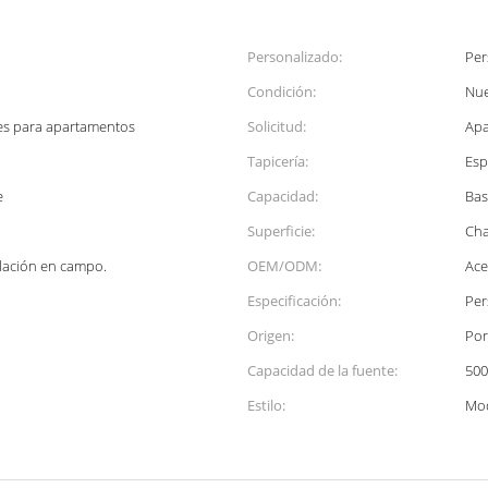
Personalizado:
Per
Condición:
Nu
es para apartamentos
Solicitud:
Apa
Tapicería:
Esp
e
Capacidad:
Bas
Superficie:
Cha
alación en campo.
OEM/ODM:
Ace
Especificación:
Per
Origen:
Por
Capacidad de la fuente:
500
Estilo:
Mo