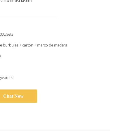
ISO14001/ISO45001
000/sets
de burbujas + cartón + marco de madera
s
egos/mes
Chat Now