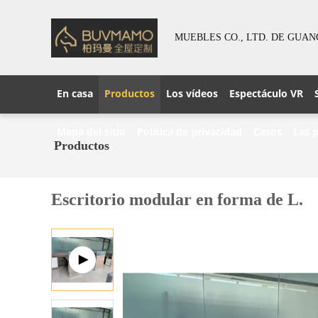
MUEBLES CO., LTD. DE GUA
En casa
Productos
Los vídeos
Espectáculo VR
Mapa del sitio
Política de privacidad
Casos
Las 
Productos
Escritorio modular en forma de L.