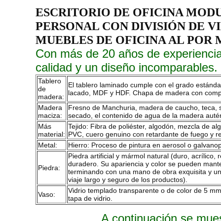
ESCRITORIO DE OFICINA MODU
PERSONAL CON DIVISIÓN DE V
MUEBLES DE OFICINA AL POR 
Con más de 20 años de experiencia
calidad y un diseño incomparables.
Tablero
El tablero laminado cumple con el grado estánd
de
lacado, MDF y HDF. Chapa de madera con complem
madera:
Madera
Fresno de Manchuria, madera de caucho, teca, sán
maciza:
secado, el contenido de agua de la madera autén
Más
Tejido: Fibra de poliéster, algodón, mezcla de a
material:
PVC, cuero genuino con retardante de fuego y re
Metal:
Hierro: Proceso de pintura en aerosol o galvanop
Piedra artificial y mármol natural (duro, acrílico, 
duradero. Su apariencia y color se pueden mante
Piedra:
terminando con una mano de obra exquisita y una
viaje largo y seguro de los productos).
Vidrio templado transparente o de color de 5 m
Vaso:
tapa de vidrio.
A continuación se mues