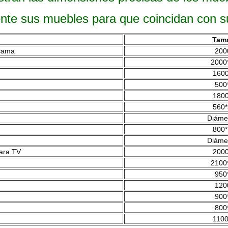
e sus muebles para que coincidan con su 
Tam
 cama
200
2000
1600
500
1800
560*
Diáme
800*
Diáme
ara TV
2000
2100
950
120
900
800
1100