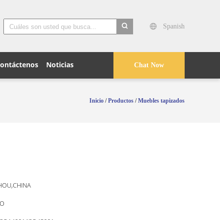
Spanish
search
ontáctenos
Noticias
Chat Now
Inicio
/
Productos
/
Muebles tapizados
OU,CHINA
O