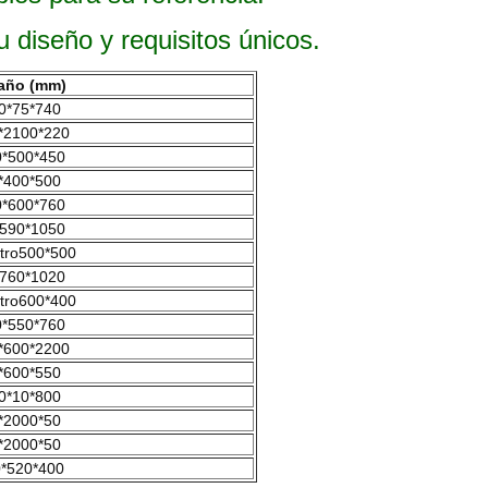
diseño y requisitos únicos.
año (mm)
0*75*740
*2100*220
*500*450
*400*500
*600*760
590*1050
tro500*500
760*1020
tro600*400
*550*760
*600*2200
*600*550
0*10*800
*2000*50
*2000*50
*520*400