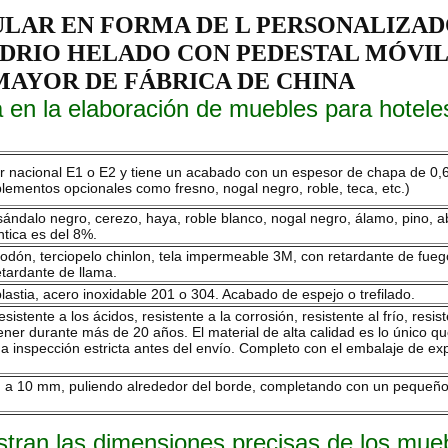
LAR EN FORMA DE L PERSONALIZADO
IDRIO HELADO CON PEDESTAL MÓVIL
MAYOR DE FÁBRICA DE CHINA
 en la elaboración de muebles para hotele
ar nacional E1 o E2 y tiene un acabado con un espesor de chapa de 
entos opcionales como fresno, nogal negro, roble, teca, etc.)
dalo negro, cerezo, haya, roble blanco, nogal negro, álamo, pino, abe
tica es del 8%.
lgodón, terciopelo chinlon, tela impermeable 3M, con retardante de fue
tardante de llama.
lastia, acero inoxidable 201 o 304. Acabado de espejo o trefilado.
resistente a los ácidos, resistente a la corrosión, resistente al frío, res
ner durante más de 20 años. El material de alta calidad es lo único q
 inspección estricta antes del envío. Completo con el embalaje de ex
m a 10 mm, puliendo alrededor del borde, completando con un pequeño 
tran las dimensiones precisas de los mueb